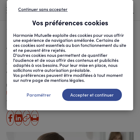
Continuer sans accepter
MENU
Vos préférences cookies
Canicule
À LA UNE
Harmonie Mutuelle exploite des cookies pour vous offrir
une expérience de navigation améliorée. Certains de
ces cookies sont essentiels au bon fonctionnement du site
FIL
ACCUEIL
SOCIÉTÉ
AU QUOTIDIEN
MON ENFANT DEVIENT A...
D'ARIANE
et ne peuvent être rejetés.
D'autres cookies nous permettent de quantifier
Mon enfant devient ado : à
l'audience et de vous offrir des contenus et publicités
adaptés à vos besoins. Pour leur mise en place, nous
quoi dois-je m’attendre ?
sollicitons votre autorisation préalable.
Vos préférences peuvent être modifiées à tout moment
sur notre page de mentions légales.
Publié le
09.10.2018
Pauline Hervé
Paramétrer
Accepter et continuer
Temps de lecture estimé
5 minute(s)
partager
partager
Copier
Imprimer
sur
sur
l'URL
facebook
linkedin