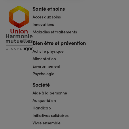
Santé et soins
Navigation
pied
Accès aux soins
de
page
Innovations
Maladies et traitements
Bien être et prévention
Activité physique
Alimentation
Environnement
Psychologie
Société
Aide à la personne
Au quotidien
Handicap
Initiatives solidaires
Vivre ensemble