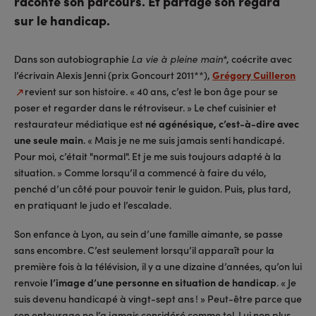
raconte son parcours. Et partage son regard
sur le handicap.
Dans son autobiographie
*, coécrite avec
La vie à pleine main
l’écrivain Alexis Jenni (prix Goncourt 2011**),
Grégory Cuilleron
revient sur son histoire. « 40 ans, c’est le bon âge pour se
poser et regarder dans le rétroviseur. » Le chef cuisinier et
restaurateur médiatique est
né agénésique, c’est-à-dire avec
une seule main
. « Mais je ne me suis jamais senti handicapé.
Pour moi, c’était "normal". Et je me suis toujours adapté à la
situation. » Comme lorsqu’il a commencé à faire du vélo,
penché d’un côté pour pouvoir tenir le guidon. Puis, plus tard,
en pratiquant le judo et l’escalade.
Son enfance à Lyon, au sein d’une famille aimante, se passe
sans encombre. C’est seulement lorsqu’il apparaît pour la
première fois à la télévision, il y a une dizaine d’années, qu’on lui
renvoie
l’image d’une personne en situation de handicap
. « Je
suis devenu handicapé à vingt-sept ans ! » Peut-être parce que
son entourage ne l’a jamais considéré comme tel. Lui non plus