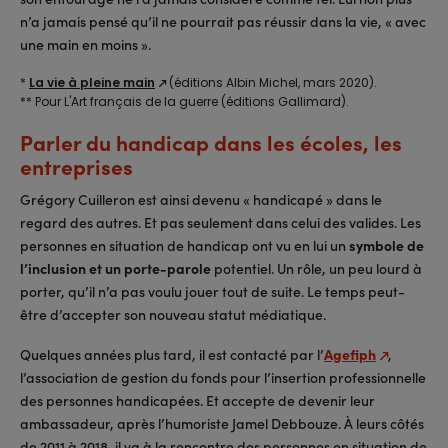
n’a jamais pensé qu’il ne pourrait pas réussir dans la vie, « avec
une main en moins ».
*
La vie à pleine main
(éditions Albin Michel, mars 2020).
** Pour L'Art français de la guerre (éditions Gallimard).
Parler du handicap dans les écoles, les
entreprises
Grégory Cuilleron est ainsi devenu « handicapé » dans le
regard des autres. Et pas seulement dans celui des valides. Les
personnes en situation de handicap ont vu en lui un
symbole de
l’inclusion et un porte-parole
potentiel. Un rôle, un peu lourd à
porter, qu’il n’a pas voulu jouer tout de suite. Le temps peut-
être d’accepter son nouveau statut médiatique.
Quelques années plus tard, il est contacté par l’
Agefiph
,
l’association de gestion du fonds pour l’insertion professionnelle
des personnes handicapées. Et accepte de devenir leur
ambassadeur, après l’humoriste Jamel Debbouze. À leurs côtés
de 2011 à 2018, il va à la rencontre des personnes en situation de