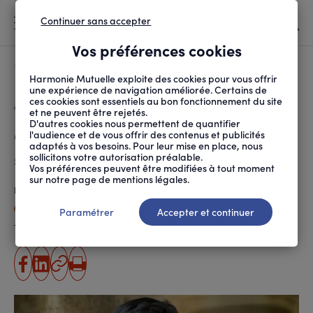
Continuer sans accepter
MENU
Vos préférences cookies
Canicule
À LA UNE
Harmonie Mutuelle exploite des cookies pour vous offrir
une expérience de navigation améliorée. Certains de
ces cookies sont essentiels au bon fonctionnement du site
FIL
ACCUEIL
SOCIÉTÉ
HANDICAP
GRÉGORY CUILLERON : ...
D'ARIANE
et ne peuvent être rejetés.
D'autres cookies nous permettent de quantifier
Grégory Cuilleron : « Je ne me
l'audience et de vous offrir des contenus et publicités
adaptés à vos besoins. Pour leur mise en place, nous
suis jamais senti handicapé »
sollicitons votre autorisation préalable.
Vos préférences peuvent être modifiées à tout moment
sur notre page de mentions légales.
Publié le
13.05.2020
Angélique Pineau-Hamaguchi
Paramétrer
Accepter et continuer
Temps de lecture estimé
4 minute(s)
partager
partager
Copier
Imprimer
sur
sur
l'URL
facebook
linkedin