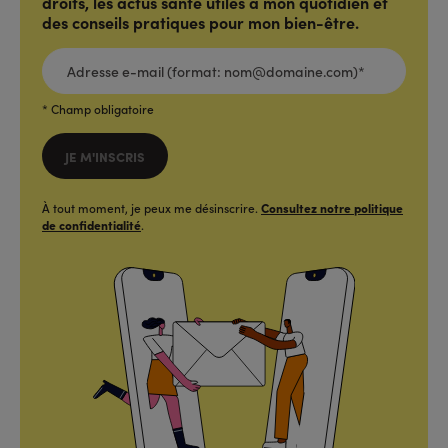
droits, les actus santé utiles à mon quotidien et
des conseils pratiques pour mon bien-être.
ADRESSE
E-
MAIL
(FORMAT:
NOM@DOMAINE.COM)*
*
* Champ obligatoire
JE M'INSCRIS
À tout moment, je peux me désinscrire.
Consultez notre politique
de confidentialité
.