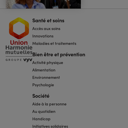
Santé et soins
Navigation
pied
Accès aux soins
de
page
Innovations
Maladies et traitements
Bien être et prévention
Activité physique
Alimentation
Environnement
Psychologie
Société
Aide à la personne
Au quotidien
Handicap
Initiatives solidaires