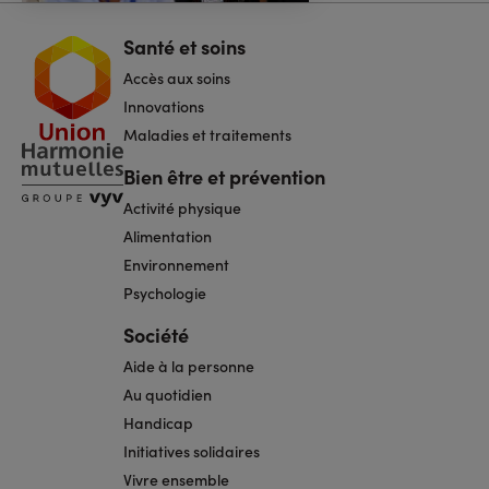
Santé et soins
Navigation
pied
Accès aux soins
de
page
Innovations
Maladies et traitements
Bien être et prévention
Activité physique
Alimentation
Environnement
Psychologie
Société
Aide à la personne
Au quotidien
Handicap
Initiatives solidaires
Vivre ensemble