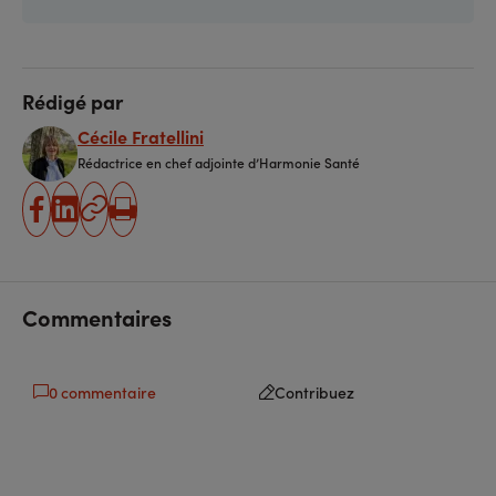
Rédigé par
Cécile Fratellini
Rédactrice en chef adjointe d’Harmonie Santé
partager
partager
Copier
Imprimer
sur
sur
l'URL
facebook
linkedin
Commentaires
0 commentaire
Contribuez