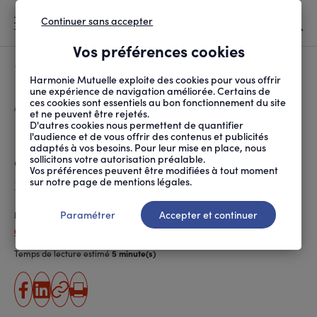
Continuer sans accepter
MENU
Vos préférences cookies
Canicule
À LA UNE
Harmonie Mutuelle exploite des cookies pour vous offrir
une expérience de navigation améliorée. Certains de
ces cookies sont essentiels au bon fonctionnement du site
FIL
ACCUEIL
SOCIÉTÉ
INITIATIVES SOLIDAIRES
BIGFLO ET OLI : « LA...
D'ARIANE
et ne peuvent être rejetés.
D'autres cookies nous permettent de quantifier
Bigflo et Oli : « La solidarité,
l'audience et de vous offrir des contenus et publicités
adaptés à vos besoins. Pour leur mise en place, nous
c’est un truc que l’on a en nous
sollicitons votre autorisation préalable.
Vos préférences peuvent être modifiées à tout moment
»
sur notre page de mentions légales.
Paramétrer
Accepter et continuer
Publié le
06.05.2019
Cécile Fratellini
Temps de lecture estimé
5 minute(s)
partager
partager
Copier
Imprimer