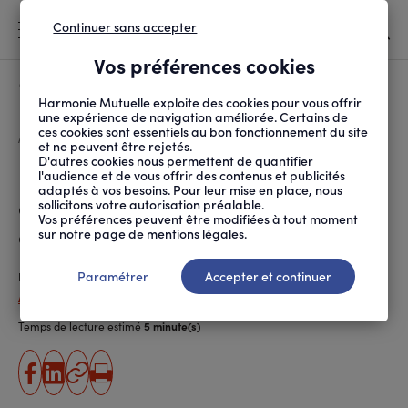
Continuer sans accepter
MENU
Vos préférences cookies
Canicule
À LA UNE
Harmonie Mutuelle exploite des cookies pour vous offrir
une expérience de navigation améliorée. Certains de
ces cookies sont essentiels au bon fonctionnement du site
FIL
ACCUEIL
SOCIÉTÉ
INITIATIVES SOLIDAIRES
LA FINANCE SOLIDAIRE...
D'ARIANE
et ne peuvent être rejetés.
D'autres cookies nous permettent de quantifier
La finance solidaire au service
l'audience et de vous offrir des contenus et publicités
adaptés à vos besoins. Pour leur mise en place, nous
de l’impact social et
sollicitons votre autorisation préalable.
Vos préférences peuvent être modifiées à tout moment
environnemental
sur notre page de mentions légales.
Paramétrer
Accepter et continuer
Publié le
05.11.2021
Alexandra Luthereau
Temps de lecture estimé
5 minute(s)
partager
partager
Copier
Imprimer