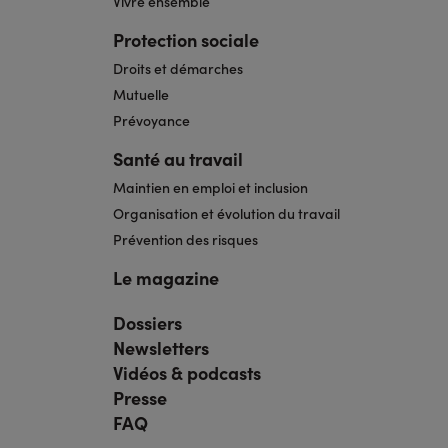
Vivre ensemble
Protection sociale
Droits et démarches
Mutuelle
Prévoyance
Santé au travail
Maintien en emploi et inclusion
Organisation et évolution du travail
Prévention des risques
Le magazine
Dossiers
Navigation
pied
Newsletters
de
page
Vidéos & podcasts
bis
Presse
FAQ