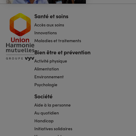
Santé et soins
Navigation
pied
Accès aux soins
de
page
Innovations
Maladies et traitements
Bien être et prévention
Activité physique
Alimentation
Environnement
Psychologie
Société
Aide à la personne
Au quotidien
Handicap
Initiatives solidaires