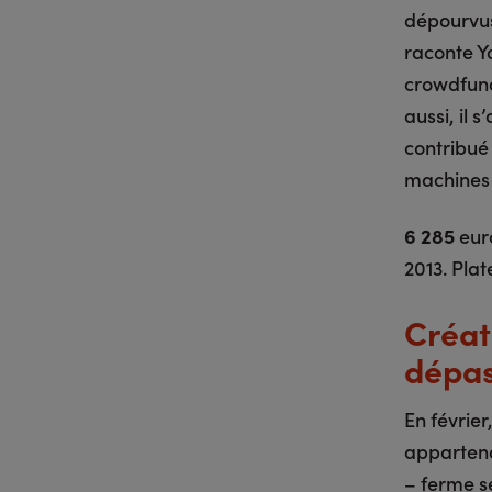
dépourvus
raconte Y
crowdfund
aussi, il 
contribué 
machines à
6 285
euro
2013. Plat
Créat
dépas
En février
apparten
– ferme s