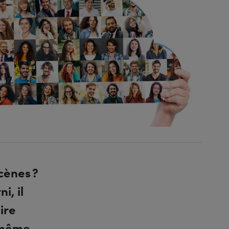
cènes ?
, il
ire
t même