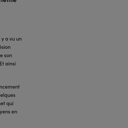
 y a vu un
ésion
re son
t ainsi
nancement
uelques
net qui
oyens en