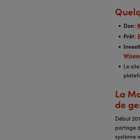
Quelq
Don
:
Prêt
:
Invest
Wisee
Le sit
platef
La Ma
de ge
Début 2012
partage de
système me