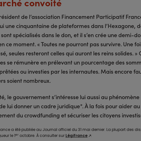
rché convoité
résident de l’association Financement Participatif France,
ui une cinquantaine de plateformes dans l’Hexagone, do
 sont spécialisés dans le don, et il s’en crée une demi-d
n ce moment. « Toutes ne pourront pas survivre. Une fois
, seules resteront celles qui auront les reins solides. 
lles se rémunère en prélevant un pourcentage des som
rêtées ou investies par les internautes. Mais encore fau
ers soient nombreux.
té, le gouvernement s’intéresse lui aussi au phénomène 
de lui donner un cadre juridique*. À la fois pour aider au
ment du crowdfunding et sécuriser les citoyens investis
nce a été publiée au Journal officiel du 31 mai dernier. La plupart des di
er
ueur le 1
octobre. À consulter sur
Légifrance
.