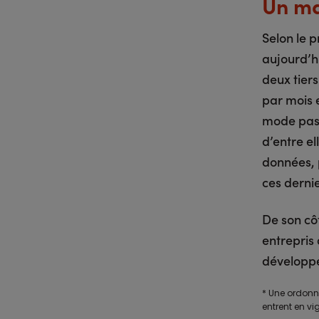
Un ma
Selon le p
aujourd’h
deux tiers
par mois e
mode passé
d’entre e
données, p
ces derni
De son cô
entrepris 
développe
* Une ordonna
entrent en vig