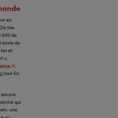
 monde
sor en
Dix fois
11 000 de
t envie de
ctes et
t »,
rance
,
 (voir En
u encore
marché qui
ets : une
se ou