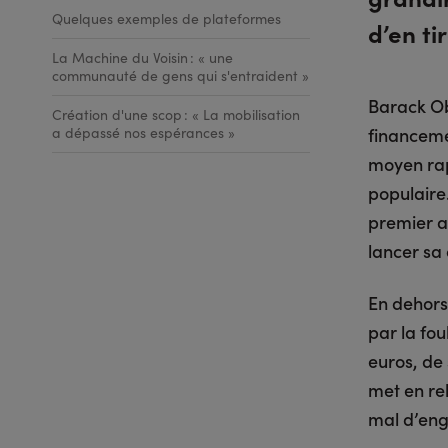
Quelques exemples de plateformes
d’en tir
La Machine du Voisin : « une
communauté de gens qui s'entraident »
Barack Ob
Création d'une scop : « La mobilisation
financeme
a dépassé nos espérances »
moyen rap
populaire
premier a
lancer sa 
En dehors
par la fou
euros, de 
met en rel
mal d’en