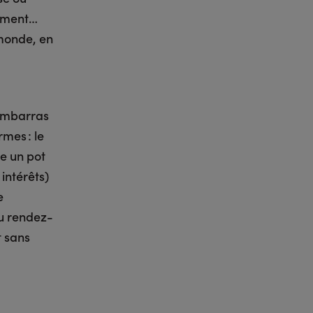
nument…
 monde, en
l’embarras
rmes : le
e un pot
intérêts)
e
au rendez-
t sans