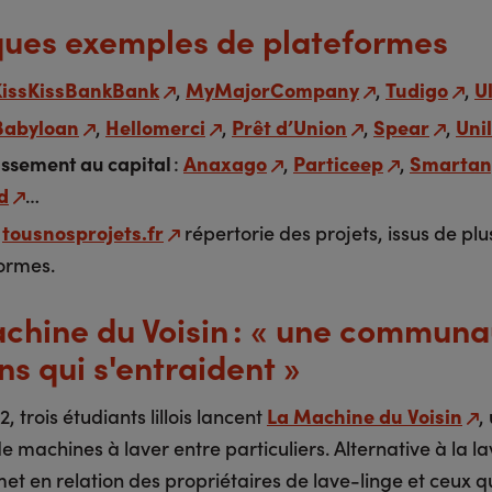
ues exemples de plateformes
KissKissBankBank
,
MyMajorCompany
,
Tudigo
,
U
Babyloan
,
Hellomerci
,
Prêt d’Union
,
Spear
,
Uni
issement au capital
:
Anaxago
,
Particeep
,
Smartan
d
…
e
tousnosprojets.fr
répertorie des projets, issus de plu
ormes.
chine du Voisin : « une communa
ns qui s'entraident »
, trois étudiants lillois lancent
La Machine du Voisin
,
 machines à laver entre particuliers. Alternative à la la
t en relation des propriétaires de lave-linge et ceux qu