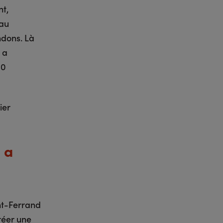
nt,
 au
ndons. Là
 a
00
ier
 a
nt-Ferrand
réer une