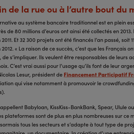
in de la rue ou à l’autre bout du
rnative au système bancaire traditionnel est en plein es
ès de 80 millions d’euros ont ainsi été collectés en 2013. 
 2011. Et 32 300 projets ont été financés l’an passé, soit 
 2012. « La raison de ce succès, c’est que les Français on
, de s’impliquer. Ils veulent être responsables de leurs a
hoix. C’est vrai aussi pour l’usage qu’ils font de leur argen
Nicolas Lesur, président de
Financement Participatif F
iation qui vise notamment à promouvoir le crowdfunding
s).
s’appellent Babyloan, KissKiss-BankBank, Spear, Ulule o
les plateformes sont de plus en plus nombreuses sur ce 
ormais tous les secteurs et s’adapte à tout type de proj
umanitaire, un documentaire, la création d’une entrepri