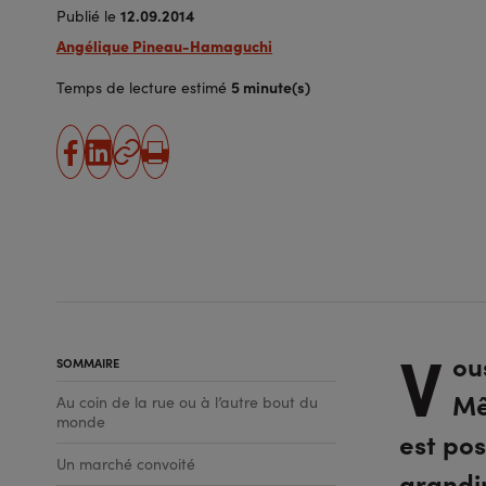
12.09.2014
Publié le
Angélique Pineau-Hamaguchi
5 minute(s)
Temps de lecture estimé
partager
partager
Copier
Imprimer
sur
sur
l'URL
facebook
linkedin
V
ou
SOMMAIRE
Mê
Au coin de la rue ou à l’autre bout du
monde
est pos
Un marché convoité
grandi