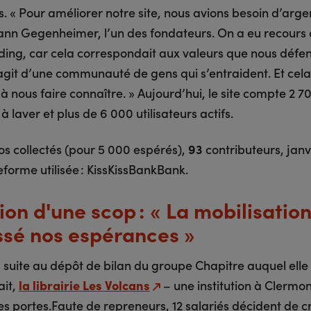
. « Pour améliorer notre site, nous avions besoin d’arge
ann Gegenheimer, l’un des fondateurs. On a eu recours
ing, car cela correspondait aux valeurs que nous défe
s’agit d’une communauté de gens qui s’entraident. Et cela
à nous faire connaître. » Aujourd’hui, le site compte 2 7
 laver et plus de 6 000 utilisateurs actifs.
s collectés (pour 5 000 espérés),
93
contributeurs, janv
eforme utilisée : KissKissBankBank.
ion d'une scop : « La mobilisation
sé nos espérances »
, suite au dépôt de bilan du groupe Chapitre auquel elle
ait,
la librairie Les Volcans
– une institution à Clermo
es portes.Faute de repreneurs, 12 salariés décident de c