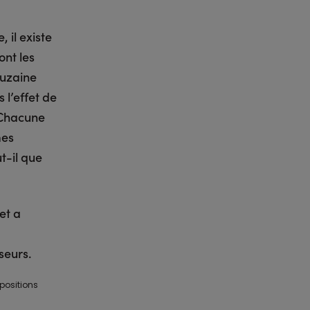
 il existe
nt les
ouzaine
 l’effet de
» Chacune
mes
t-il que
et a
seurs.
spositions