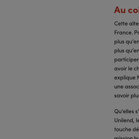
Au co
Cette alte
France. Pr
plus qu’en
plus qu’en
participer
avoir le c
explique 
une assoc
savoir plu
Qu’elles 
Unilend, 
touche dés
mission h