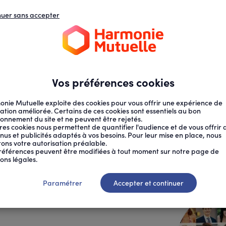
nuer sans accepter
N
D
s
d
ECTION SOCIALE
SANTÉ AU TRAVAIL
Vos préférences cookies
nie Mutuelle exploite des cookies pour vous offrir une expérience de
ation améliorée. Certains de ces cookies sont essentiels au bon
ionnement du site et ne peuvent être rejetés.
res cookies nous permettent de quantifier l'audience et de vous offrir 
nus et publicités adaptés à vos besoins. Pour leur mise en place, nous
citons votre autorisation préalable.
références peuvent être modifiées à tout moment sur notre page de
ons légales.
atif : une
Paramétrer
Accepter et continuer