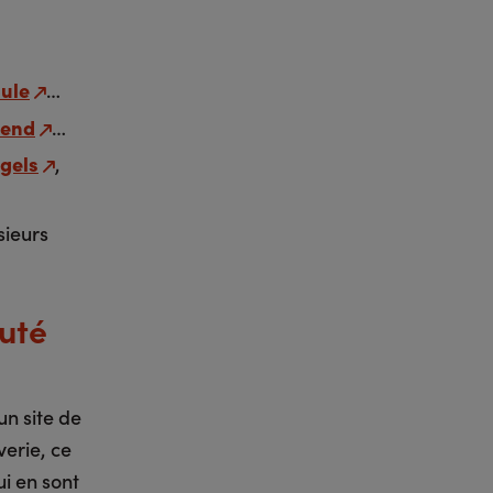
lule
…
lend
…
gels
,
sieurs
uté
 un site de
verie, ce
i en sont