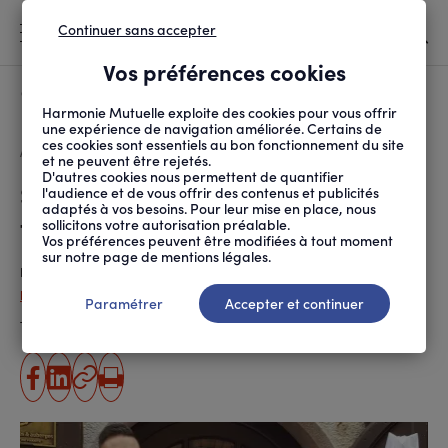
Continuer sans accepter
MENU
Vos préférences cookies
Canicule
À LA UNE
Harmonie Mutuelle exploite des cookies pour vous offrir
une expérience de navigation améliorée. Certains de
ces cookies sont essentiels au bon fonctionnement du site
FIL
ACCUEIL
SOCIÉTÉ
INITIATIVES SOLIDAIRES
SIDACTION : UNE CHEF...
D'ARIANE
et ne peuvent être rejetés.
D'autres cookies nous permettent de quantifier
Sidaction : une chef aux
l'audience et de vous offrir des contenus et publicités
adaptés à vos besoins. Pour leur mise en place, nous
fourneaux contre le sida
sollicitons votre autorisation préalable.
Vos préférences peuvent être modifiées à tout moment
sur notre page de mentions légales.
Publié le
01.11.2018
Isabelle Coston (ANPM-France Mutualité)
Paramétrer
Accepter et continuer
Temps de lecture estimé
4 minute(s)
partager
partager
Copier
Imprimer
sur
sur
l'URL
facebook
linkedin