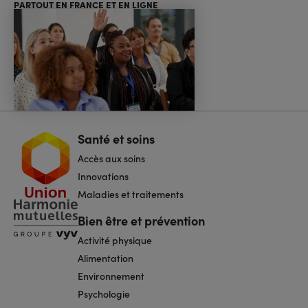
PARTOUT EN FRANCE ET EN LIGNE
Santé et soins
Navigation
pied
Accès aux soins
de
page
Innovations
Maladies et traitements
Bien être et prévention
Activité physique
Alimentation
Environnement
Psychologie