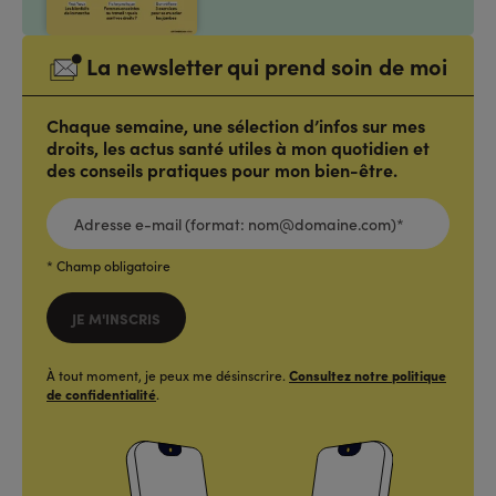
La newsletter qui prend soin de moi
Chaque semaine, une sélection d’infos sur mes
droits, les actus santé utiles à mon quotidien et
des conseils pratiques pour mon bien-être.
ADRESSE
E-
MAIL
(FORMAT:
NOM@DOMAINE.COM)*
*
* Champ obligatoire
JE M'INSCRIS
À tout moment, je peux me désinscrire.
Consultez notre politique
de confidentialité
.