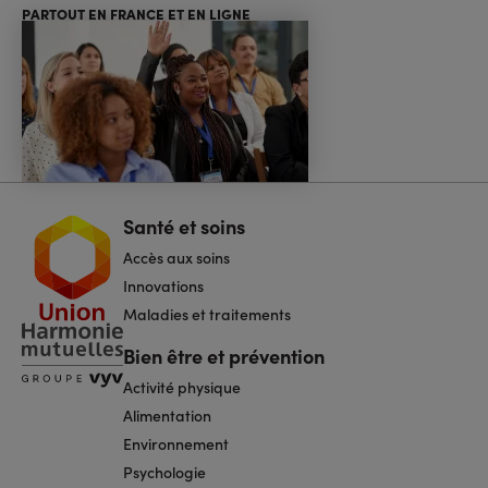
PARTOUT EN FRANCE ET EN LIGNE
Santé et soins
Navigation
pied
Accès aux soins
de
page
Innovations
Maladies et traitements
Bien être et prévention
Activité physique
Alimentation
Environnement
Psychologie