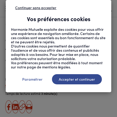
Continuer sans accepter
MENU
Vos préférences cookies
Canicule
À LA UNE
Harmonie Mutuelle exploite des cookies pour vous offrir
une expérience de navigation améliorée. Certains de
ces cookies sont essentiels au bon fonctionnement du site
FIL
ACCUEIL
SOCIÉTÉ
INITIATIVES SOLIDAIRES
TÉLÉTHON 2020 : « LA...
D'ARIANE
et ne peuvent être rejetés.
D'autres cookies nous permettent de quantifier
Téléthon 2020 : « La thérapie
l'audience et de vous offrir des contenus et publicités
adaptés à vos besoins. Pour leur mise en place, nous
génique a été une révolution
sollicitons votre autorisation préalable.
Vos préférences peuvent être modifiées à tout moment
pour Hyacinthe »
sur notre page de mentions légales.
Paramétrer
Accepter et continuer
Publié le
03.12.2020
Cécile Fratellini
Temps de lecture estimé
3 minute(s)
partager
partager
Copier
Imprimer