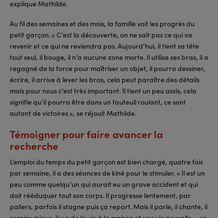
explique Mathilde.
Au fil des semaines et des mois, la famille voit les progrès du
petit garçon. « C’est la découverte, on ne sait pas ce qui va
revenir et ce qui ne reviendra pas. Aujourd’hui, il tient sa tête
tout seul, il bouge, il n’a aucune zone morte. Il utilise ses bras, il a
regagné de la force pour maîtriser un objet, il pourra dessiner,
écrire, il arrive à lever les bras, cela peut paraître des détails
mais pour nous c'est très important. Il tient un peu assis, cela
signifie qu’il pourra être dans un fauteuil roulant, ce sont
autant de victoires », se réjouit Mathilde.
Témoigner pour faire avancer la
recherche
L’emploi du temps du petit garçon est bien chargé, quatre fois
par semaine, il a des séances de kiné pour le stimuler. « Il est un
peu comme quelqu’un qui aurait eu un grave accident et qui
doit rééduquer tout son corps. Il progresse lentement, par
paliers, parfois il stagne puis ça repart. Mais il parle, il chante, il
respire mieux, il y a de la vie à la maison et une vie nouvelle », se