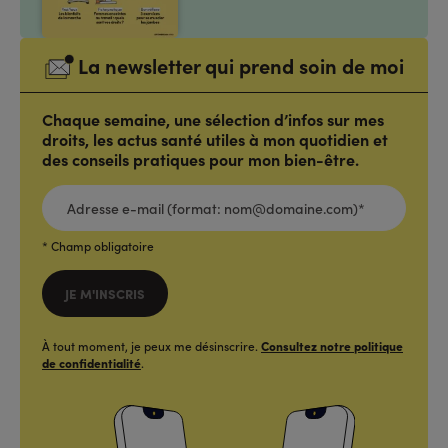
La newsletter qui prend soin de moi
Chaque semaine, une sélection d’infos sur mes
droits, les actus santé utiles à mon quotidien et
des conseils pratiques pour mon bien-être.
ADRESSE
E-
MAIL
(FORMAT:
NOM@DOMAINE.COM)*
*
* Champ obligatoire
JE M'INSCRIS
À tout moment, je peux me désinscrire.
Consultez notre politique
de confidentialité
.