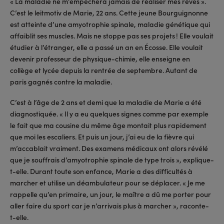
« La maladie ne m’empêchera jamais de réaliser mes rêves ».
C’est le leitmotiv de Marie, 22 ans. Cette jeune Bourguignonne
est atteinte d’une amyotrophie spinale, maladie génétique qui
affaiblit ses muscles. Mais ne stoppe pas ses projets ! Elle voulait
étudier à l’étranger, elle a passé un an en Écosse. Elle voulait
devenir professeur de physique-chimie, elle enseigne en
collège et lycée depuis la rentrée de septembre. Autant de
paris gagnés contre la maladie.
C’est à l’âge de 2 ans et demi que la maladie de Marie a été
diagnostiquée. « Il y a eu quelques signes comme par exemple
le fait que ma cousine du même âge montait plus rapidement
que moi les escaliers. Et puis un jour, j’ai eu de la fièvre qui
m’accablait vraiment. Des examens médicaux ont alors révélé
que je souffrais d’amyotrophie spinale de type trois », explique-
t-elle. Durant toute son enfance, Marie a des difficultés à
marcher et utilise un déambulateur pour se déplacer. « Je me
rappelle qu’en primaire, un jour, le maître a dû me porter pour
aller faire du sport car je n’arrivais plus à marcher », raconte-
t-elle.