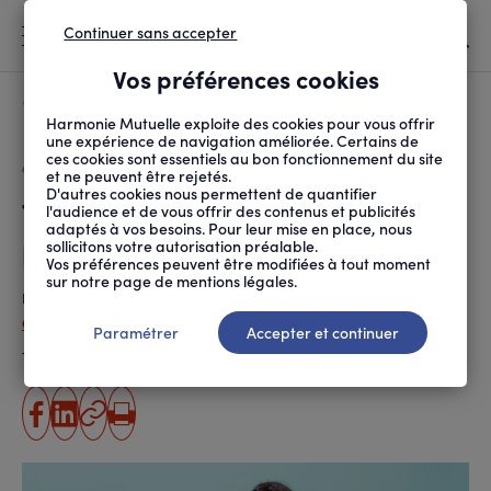
Continuer sans accepter
MENU
Vos préférences cookies
Canicule
À LA UNE
Harmonie Mutuelle exploite des cookies pour vous offrir
une expérience de navigation améliorée. Certains de
ces cookies sont essentiels au bon fonctionnement du site
FIL
ACCUEIL
SOCIÉTÉ
INITIATIVES SOLIDAIRES
TÉLÉTHON : MARIE, SO...
D'ARIANE
et ne peuvent être rejetés.
D'autres cookies nous permettent de quantifier
Téléthon : Marie, son combat
l'audience et de vous offrir des contenus et publicités
adaptés à vos besoins. Pour leur mise en place, nous
plus fort que la maladie
sollicitons votre autorisation préalable.
Vos préférences peuvent être modifiées à tout moment
sur notre page de mentions légales.
Publié le
29.11.2018
Cécile Fratellini
Paramétrer
Accepter et continuer
Temps de lecture estimé
3 minute(s)
partager
partager
Copier
Imprimer
sur
sur
l'URL
facebook
linkedin