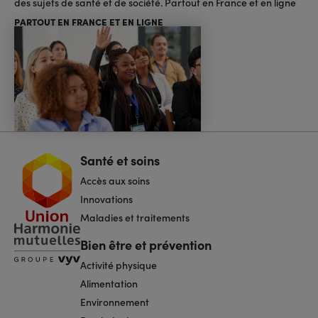
des sujets de santé et de société. Partout en France et en ligne
PARTOUT EN FRANCE ET EN LIGNE
Santé et soins
Navigation
pied
Accès aux soins
de
page
Innovations
Maladies et traitements
Bien être et prévention
Activité physique
Alimentation
Environnement