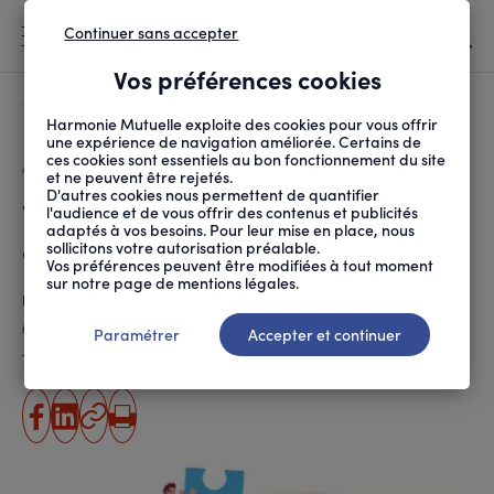
Continuer sans accepter
MENU
Vos préférences cookies
Canicule
À LA UNE
Harmonie Mutuelle exploite des cookies pour vous offrir
une expérience de navigation améliorée. Certains de
ces cookies sont essentiels au bon fonctionnement du site
FIL
ACCUEIL
SOCIÉTÉ
INITIATIVES SOLIDAIRES
VRAI/FAUX SUR LA CON...
D'ARIANE
et ne peuvent être rejetés.
D'autres cookies nous permettent de quantifier
Vrai/faux sur la consommation
l'audience et de vous offrir des contenus et publicités
adaptés à vos besoins. Pour leur mise en place, nous
collaborative
sollicitons votre autorisation préalable.
Vos préférences peuvent être modifiées à tout moment
sur notre page de mentions légales.
Publié le
23.01.2017
Angélique Pineau-Hamaguchi
Paramétrer
Accepter et continuer
Temps de lecture estimé
3 minute(s)
partager
partager
Copier
Imprimer
sur
sur
l'URL
facebook
linkedin