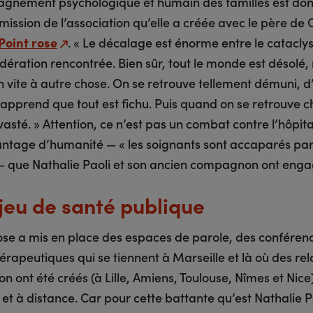
gnement psychologique et humain des familles est don
ission de l’association qu’elle a créée avec le père de 
Point rose
. « Le décalage est énorme entre le catacl
idération rencontrée. Bien sûr, tout le monde est désolé,
n vite à autre chose. On se retrouve tellement démuni, 
apprend que tout est fichu. Puis quand on se retrouve c
vasté. » Attention, ce n’est pas un combat contre l’hôpita
ntage d’humanité — « les soignants sont accaparés par
 — que Nathalie Paoli et son ancien compagnon ont enga
jeu de santé publique
rose a mis en place des espaces de parole, des conféren
hérapeutiques qui se tiennent à Marseille et là où des rel
ion ont été créés (à Lille, Amiens, Toulouse, Nîmes et Nice
 et à distance. Car pour cette battante qu’est Nathalie P