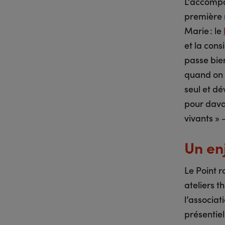
L’accompa
première m
Marie : le
et la cons
passe bie
quand on 
seul et dé
pour dava
vivants »
Un en
Le Point 
ateliers t
l’associat
présentiel