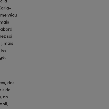
c la
Carla-
ysme vécu
 mais
d’abord
hez soi
l, mais
 les
gé.
ces, des
ais de
), en
aoli,