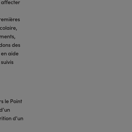
 affecter
premières
colaire,
ements,
 dons des
 en aide
suivis
s le Point
 d’un
rition d’un