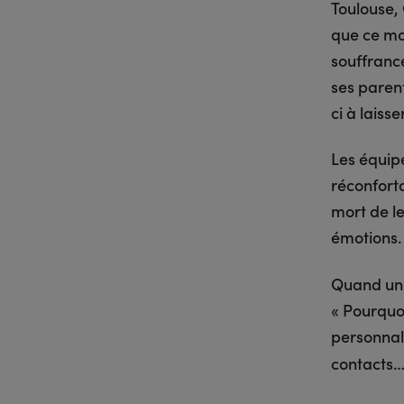
Toulouse, 
que ce mo
souffrance
ses parent
ci à laiss
Les équipe
réconforta
mort de le
émotions.
Quand un 
« Pourquo
personnal
contacts… 