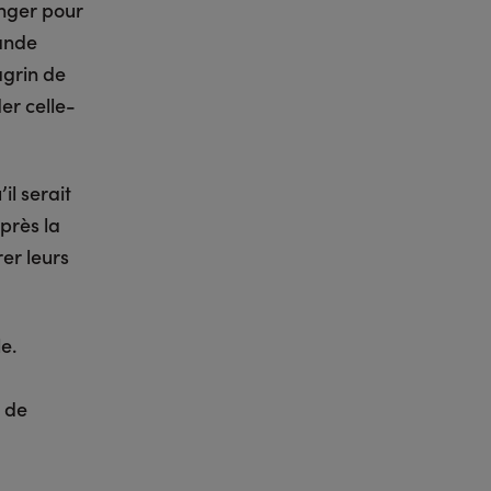
anger pour
rande
agrin de
er celle-
il serait
près la
er leurs
e.
e de