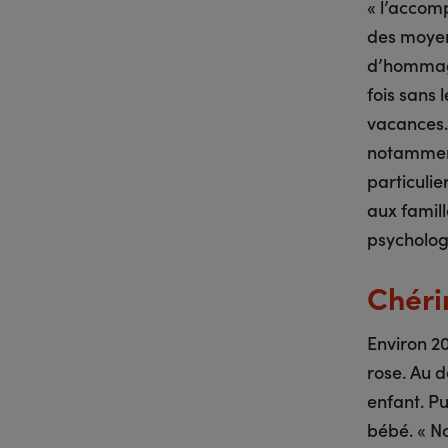
« l’accomp
des moyen
d’hommage
fois sans 
vacances…
notamment
particulie
aux famill
psycholog
Chérir
Environ 20
rose. Au d
enfant. Pu
bébé. « N