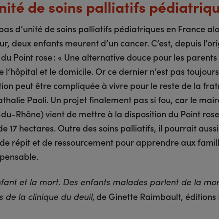
ité de soins palliatifs pédiatriq
e pas d’unité de soins palliatifs pédiatriques en France al
r, deux enfants meurent d’un cancer. C’est, depuis l’ori
 du Point rose : « Une alternative douce pour les parents 
e l’hôpital et le domicile. Or ce dernier n’est pas toujou
ation peut être compliquée à vivre pour le reste de la fratr
halie Paoli. Un projet finalement pas si fou, car le mair
du-Rhône) vient de mettre à la disposition du Point ros
 17 hectares. Outre des soins palliatifs, il pourrait aussi 
 de répit et de ressourcement pour apprendre aux famill
mpensable.
nfant et la mort. Des enfants malades parlent de la mort
de Ginette Raimbault, éditions 
de la clinique du deuil,