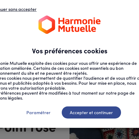
nuer sans accepter
N
D
s
d
ECTION SOCIALE
SANTÉ AU TRAVAIL
Vos préférences cookies
nie Mutuelle exploite des cookies pour vous offrir une expérience de
ation améliorée. Certains de ces cookies sont essentiels au bon
ionnement du site et ne peuvent être rejetés.
res cookies nous permettent de quantifier l'audience et de vous offrir 
nus et publicités adaptés à vos besoins. Pour leur mise en place, nous
citons votre autorisation préalable.
références peuvent être modifiées à tout moment sur notre page de
ons légales.
fin de vie
Paramétrer
Accepter et continuer
Point rose