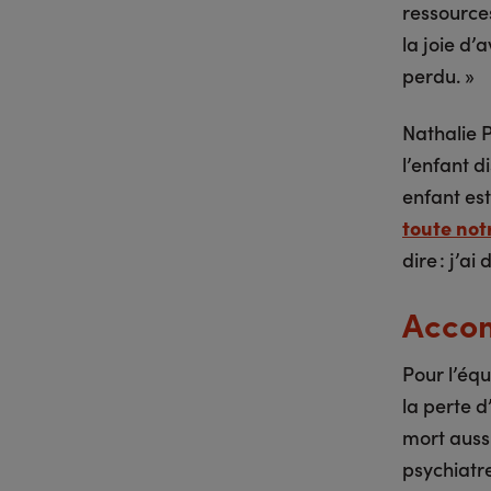
ressources
la joie d’
perdu. »
Nathalie P
l’enfant d
enfant est
toute notr
dire : j’ai
Accom
Pour l’éq
la perte d
mort auss
psychiatr