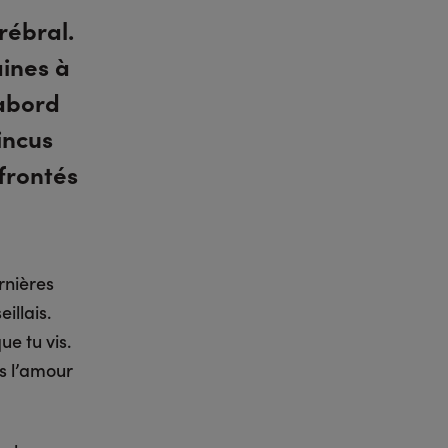
rébral.
aines à
’abord
aincus
frontés
rnières
illais.
e tu vis.
s l’amour