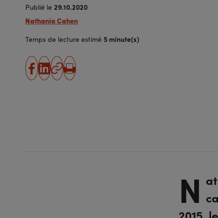
29.10.2020
Publié le
Nathania Cahen
5 minute(s)
Temps de lecture estimé
partager
partager
Copier
Imprimer
sur
sur
l'URL
facebook
linkedin
N
at
ca
2015, l