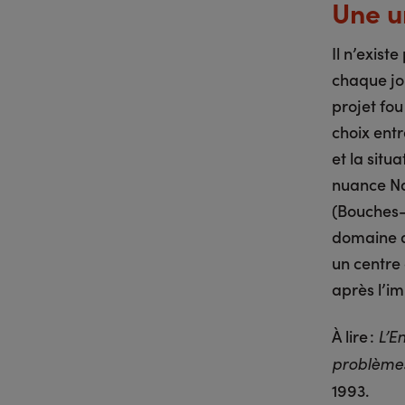
Une un
Il n’exist
chaque jou
projet fou
choix entr
et la situ
nuance Nat
(Bouches-
domaine de
un centre
après l’i
À lire :
L’E
problèmes 
1993.