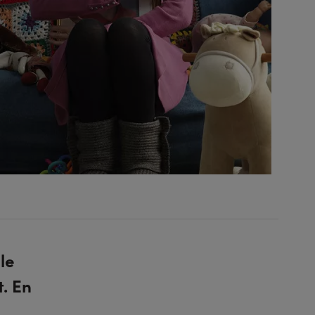
le
. En