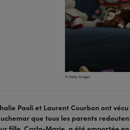
© Getty Images
halie Paoli et Laurent Courbon ont vécu 
uchemar que tous les parents redoutent
eur fille, Carla-Marie, a été emportée en