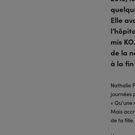
quelqu
Elle av
l’hôpit
mis KO.
de la 
à la fi
Nathalie P
journées p
« Qu’une 
Mais accr
de ta fill