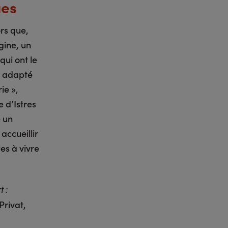
ues
ors que,
gine, un
qui ont le
rs adapté
ie »,
e d’Istres
e un
accueillir
es à vivre
 :
Privat,