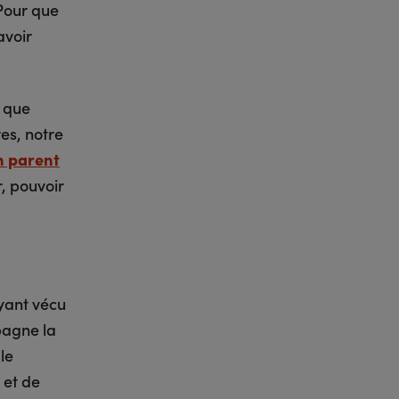
 Pour que
avoir
t que
res, notre
n parent
r, pouvoir
ayant vécu
mpagne la
le
 et de