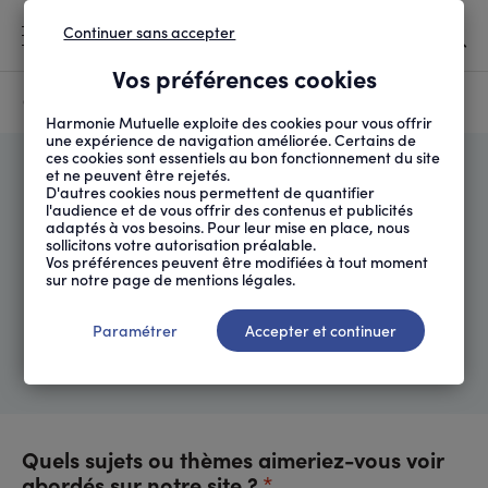
Continuer sans accepter
MENU
Vos préférences cookies
Canicule
À LA UNE
Harmonie Mutuelle exploite des cookies pour vous offrir
une expérience de navigation améliorée. Certains de
ces cookies sont essentiels au bon fonctionnement du site
FIL
ACCUEIL
VOS RETOURS ET SUGGE...
et ne peuvent être rejetés.
D'ARIANE
D'autres cookies nous permettent de quantifier
Vos retours et suggestions
l'audience et de vous offrir des contenus et publicités
adaptés à vos besoins. Pour leur mise en place, nous
sollicitons votre autorisation préalable.
Cher lecteur, chère lectrice,
Vos préférences peuvent être modifiées à tout moment
sur notre page de mentions légales.
Merci de prendre le temps de partager vos
impressions avec nous. Votre avis est essentiel
Paramétrer
Accepter et continuer
pour améliorer constamment votre expérience
sur le site d'Harmonie Santé.
Quels sujets ou thèmes aimeriez-vous voir
*
abordés sur notre site ?