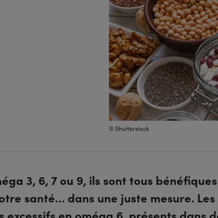
© Shutterstock
éga 3, 6, 7 ou 9, ils sont tous bénéfique
otre santé… dans une juste mesure. Les
s excessifs en oméga 6, présents dans d