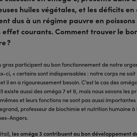
ses huiles végétales, et les déficits e
vent dus à un régime pauvre en poissons 
n effet courants. Comment trouver le bo
re ?
s gras participent au bon fonctionnement de notre orga
-ci, « certains sont indispensables : notre corps ne sait
et il en a rigoureusement besoin. C’est le cas des oméga
Il existe aussi des oméga 7 et 9, mais nous savons les p
mêmes et leurs fonctions ne sont pas aussi importantes 
egrand, professeur de biochimie et nutrition humaine à l’
nes-Angers.
tail,
les oméga 3 contribuent au bon développement d