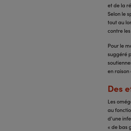
et de la r
Selon le s
tout au l
contre le
Pour le m
suggéré p
soutienne
en raison 
Des e
Les oméga
au foncti
d’une infe
« de bas 