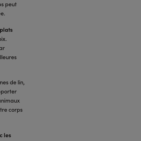
ps peut
e.
plats
ix.
ar
lleures
nes de lin,
pporter
 animaux
tre corps
c les