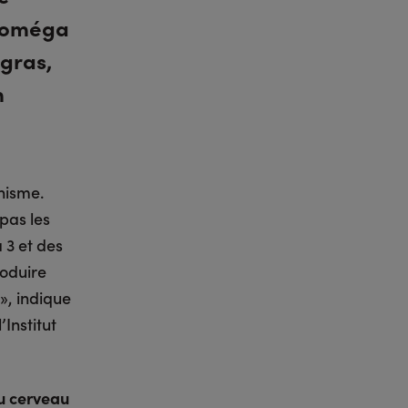
n oméga
gras,
n
nisme.
 pas les
 3 et des
roduire
», indique
Institut
u cerveau