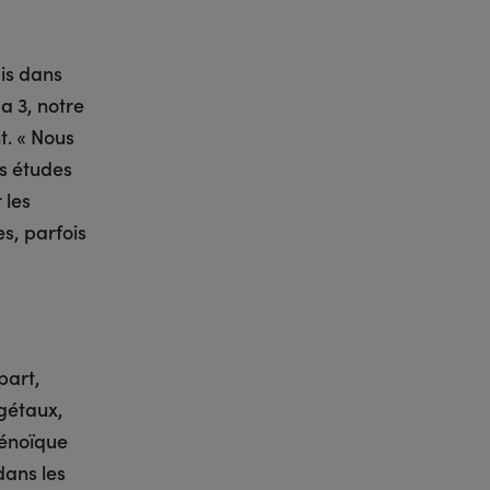
is dans
a 3, notre
t. « Nous
s études
 les
s, parfois
part,
égétaux,
aénoïque
dans les