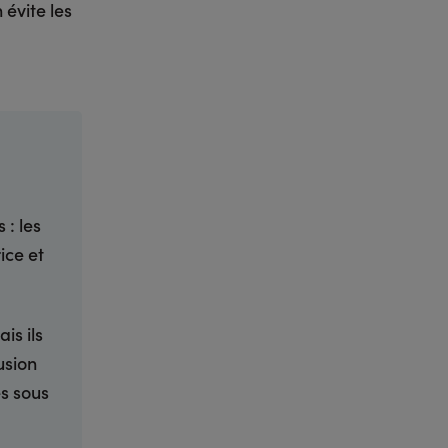
 évite les
 : les
ice et
is ils
usion
es sous