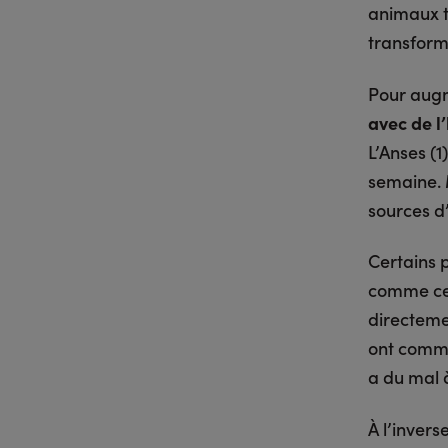
animaux t
transforme
Pour augm
avec de l’
L’Anses (
semaine. 
sources d
Certains p
comme ceu
directeme
ont comme
a du mal à
À l’invers