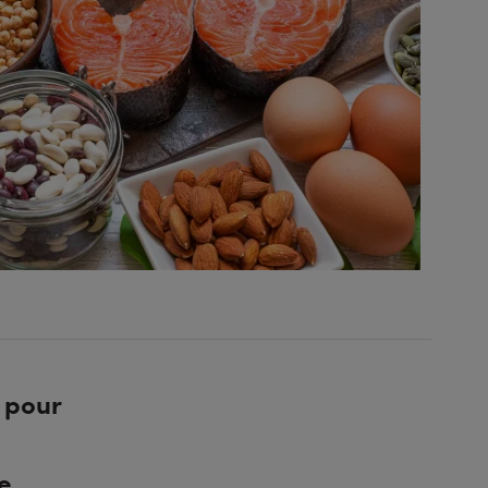
s pour
e