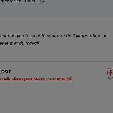
émenter en EPA et DHA.
 nationale de sécurité sanitaire de l’alimentation, de
nement et du travail
 par
 Delignières (ANPM-France Mutualité)