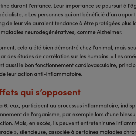
étine durant l’enfance. Leur importance se poursuit à l’â
pécialiste, « Les personnes qui ont bénéficié d’un apport
ong de leur vie auraient tendance à être protégées plus
s maladies neurodégénératives, comme Alzheimer.
oment, cela a été bien démontré chez l’animal, mais se
ar des études de corrélation sur les humains. » Les omé
nt aussi le bon fonctionnement cardiovasculaire, princi
de leur action anti-inflammatoire.
ffets qui s’opposent
 6, eux, participent au processus inflammatoire, indis
onnement de l’organisme, par exemple lors d’une blessu
ction. Mais, en excès, ils peuvent entretenir une inflamm
grade », silencieuse, associée à certaines maladies chro