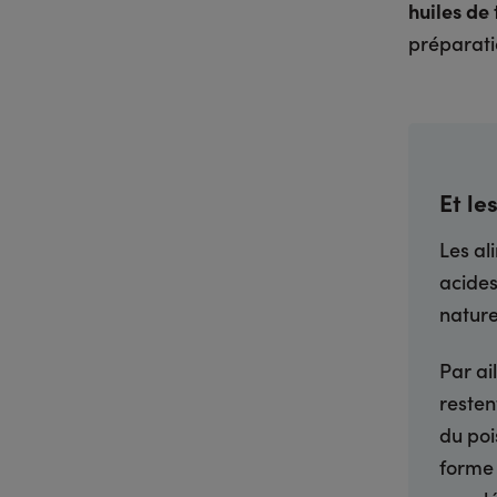
huiles de
préparatio
Et le
Les al
acides
nature
Par ai
resten
du poi
forme 