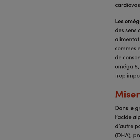
cardiovas
Les oméga
des sens d
alimentati
sommes en
de consom
oméga 6, 
trop impo
Miser 
Dans le g
l’acide al
d’autre p
(DHA), pr