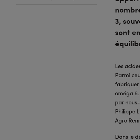
nombreu
3, sou
sont e
équilib
Les acide
Parmi ceux
fabriquer 
oméga 6. 
par nous-
Philippe L
Agro Ren
Dans le dé