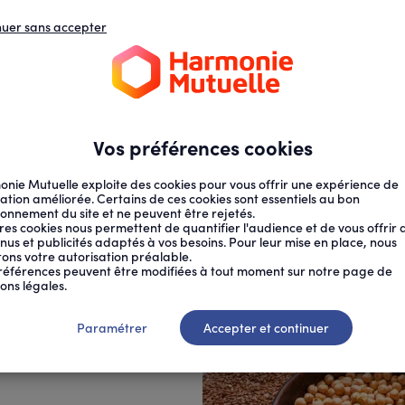
nuer sans accepter
N
D
s
d
ECTION SOCIALE
SANTÉ AU TRAVAIL
Vos préférences cookies
nie Mutuelle exploite des cookies pour vous offrir une expérience de
ation améliorée. Certains de ces cookies sont essentiels au bon
ionnement du site et ne peuvent être rejetés.
res cookies nous permettent de quantifier l'audience et de vous offrir 
nus et publicités adaptés à vos besoins. Pour leur mise en place, nous
citons votre autorisation préalable.
ER S...
références peuvent être modifiées à tout moment sur notre page de
ons légales.
 ses
Paramétrer
Accepter et continuer