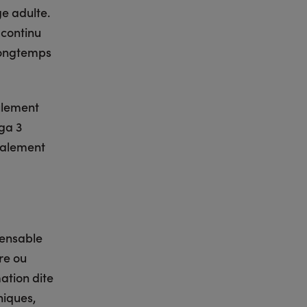
ge adulte.
 continu
 longtemps
ulement
ga 3
palement
pensable
re ou
ation dite
niques,