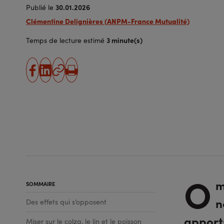
30.01.2026
Publié le
Clémentine Delignières (ANPM-France Mutualité)
3 minute(s)
Temps de lecture estimé
partager
partager
Copier
Imprimer
sur
sur
l'URL
facebook
linkedin
O
m
SOMMAIRE
n
Des effets qui s’opposent
apport
Miser sur le colza, le lin et le poisson