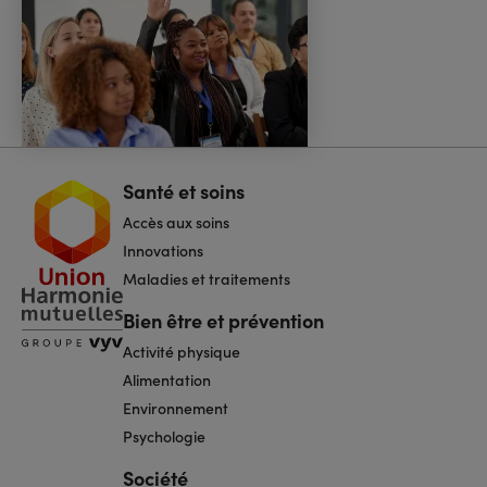
Santé et soins
Navigation
pied
Accès aux soins
de
page
Innovations
Maladies et traitements
Bien être et prévention
Activité physique
Alimentation
Environnement
Psychologie
Société