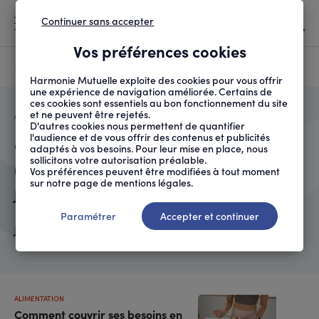
Continuer sans accepter
MENU
Vos préférences cookies
Canicule
À LA UNE
Harmonie Mutuelle exploite des cookies pour vous offrir
une expérience de navigation améliorée. Certains de
ces cookies sont essentiels au bon fonctionnement du site
et ne peuvent être rejetés.
FIL
ACCUEIL
QUI SOMMES-NOUS ?
AUTEURS
CLÉMENTINE DELIGNIÈR...
D'ARIANE
D'autres cookies nous permettent de quantifier
l'audience et de vous offrir des contenus et publicités
Clémentine Delignières
adaptés à vos besoins. Pour leur mise en place, nous
sollicitons votre autorisation préalable.
(ANPM-France Mutualité)
Vos préférences peuvent être modifiées à tout moment
sur notre page de mentions légales.
Journaliste
Paramétrer
Accepter et continuer
Journaliste à l'ANPM-France Mutualité
ALIMENTATION
Comment couvrir ses besoins en