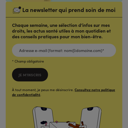
La newsletter qui prend soin de moi
Chaque semaine, une sélection d’infos sur mes
droits, les actus santé utiles à mon quotidien et
des conseils pratiques pour mon bien-être.
ADRESSE
E-
MAIL
(FORMAT:
NOM@DOMAINE.COM)*
*
* Champ obligatoire
JE M'INSCRIS
À tout moment, je peux me désinscrire.
Consultez notre politique
de confidentialité
.