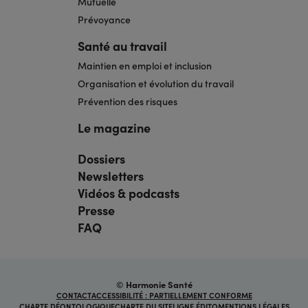
Mutuelle
Prévoyance
Santé au travail
Maintien en emploi et inclusion
Organisation et évolution du travail
Prévention des risques
Le magazine
Dossiers
Navigation
pied
Newsletters
de
page
Vidéos & podcasts
bis
Presse
FAQ
© Harmonie Santé
Navigation
CONTACT
ACCESSIBILITÉ : PARTIELLEMENT CONFORME
sous
CHARTE DÉONTOLOGIQUE
CHARTE DU SITE
LIGNE ÉDITO
MENTIONS LÉGALES