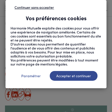
Continuer sans accepter
MENU
Vos préférences cookies
Canicule
À LA UNE
Harmonie Mutuelle exploite des cookies pour vous offrir
une expérience de navigation améliorée. Certains de
ces cookies sont essentiels au bon fonctionnement du site
FIL
ACCUEIL
PRÉVENTION SANTÉ ET ...
ALIMENTATION
QUELS SONT LES BIENF...
D'ARIANE
et ne peuvent être rejetés.
D'autres cookies nous permettent de quantifier
Quels sont les bienfaits liés à
l'audience et de vous offrir des contenus et publicités
adaptés à vos besoins. Pour leur mise en place, nous
l’arrêt de l’alcool ?
sollicitons votre autorisation préalable.
Vos préférences peuvent être modifiées à tout moment
sur notre page de mentions légales.
Publié le
04.04.2024
Paola Da Silva
Paramétrer
Accepter et continuer
Temps de lecture estimé
5 minute(s)
partager
partager
Copier
Imprimer
sur
sur
l'URL
facebook
linkedin