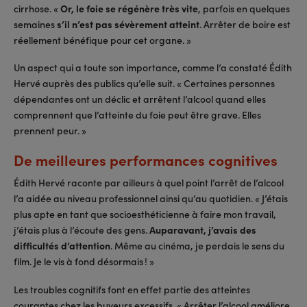
cirrhose. «
Or, le foie se régénère très vite
, parfois en quelques
semaines
s’il n’est pas sévèrement atteint
. Arrêter de boire est
réellement bénéfique pour cet organe. »
Un aspect qui a toute son importance, comme l’a constaté Édith
Hervé auprès des publics qu’elle suit. « Certaines personnes
dépendantes ont un déclic et arrêtent l’alcool quand elles
comprennent que l’atteinte du foie peut être grave. Elles
prennent peur. »
De meilleures performances cognitives
Édith Hervé raconte par ailleurs à quel point l’arrêt de l’alcool
l’a aidée au niveau professionnel ainsi qu’au quotidien. « J’étais
plus apte en tant que socioesthéticienne à faire mon travail,
j’étais plus à l’écoute des gens.
Auparavant, j’avais des
difficultés d’attention
. Même au cinéma, je perdais le sens du
film. Je le vis à fond désormais ! »
Les troubles cognitifs font en effet partie des atteintes
courantes chez les buveurs excessifs. « Arrêter l’alcool améliore