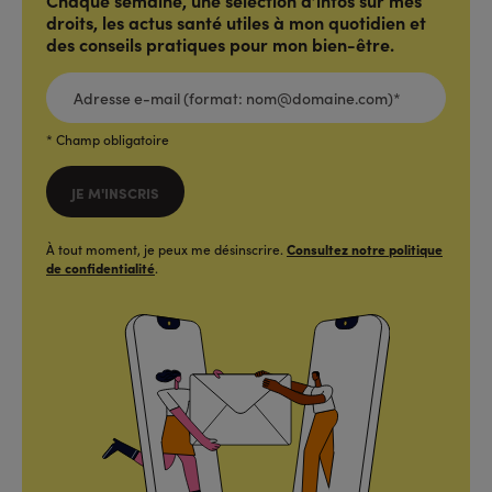
Chaque semaine, une sélection d’infos sur mes
droits, les actus santé utiles à mon quotidien et
des conseils pratiques pour mon bien-être.
ADRESSE
E-
MAIL
(FORMAT:
NOM@DOMAINE.COM)*
*
* Champ obligatoire
JE M'INSCRIS
À tout moment, je peux me désinscrire.
Consultez notre politique
de confidentialité
.