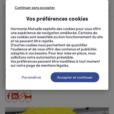
Continuer sans accepter
MENU
Vos préférences cookies
Canicule
À LA UNE
Harmonie Mutuelle exploite des cookies pour vous offrir
une expérience de navigation améliorée. Certains de
ces cookies sont essentiels au bon fonctionnement du site
FIL
ACCUEIL
PRÉVENTION SANTÉ ET ...
PSYCHOLOGIE
« NE PLUS RIRE REND ...
D'ARIANE
et ne peuvent être rejetés.
D'autres cookies nous permettent de quantifier
« Ne plus rire rend malade »,
l'audience et de vous offrir des contenus et publicités
adaptés à vos besoins. Pour leur mise en place, nous
parole de rigologue
sollicitons votre autorisation préalable.
Vos préférences peuvent être modifiées à tout moment
sur notre page de mentions légales.
Publié le
30.04.2018
Cécile Fratellini
Paramétrer
Accepter et continuer
Temps de lecture estimé
4 minute(s)
partager
partager
Copier
Imprimer
sur
sur
l'URL
facebook
linkedin