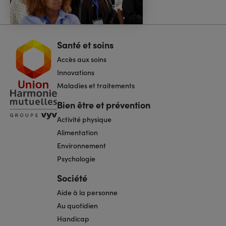
Santé et soins
Navigation
pied
Accès aux soins
de
page
Innovations
Maladies et traitements
Bien être et prévention
Activité physique
Alimentation
Environnement
Psychologie
Société
Aide à la personne
Au quotidien
Handicap