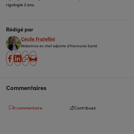
rigologie 2 ans.
Rédigé par
Cécile Fratellini
Rédactrice en chef adjointe d’Harmonie Santé
partager
partager
Copier
Imprimer
sur
sur
l'URL
facebook
linkedin
Commentaires
0 commentaire
Contribuez