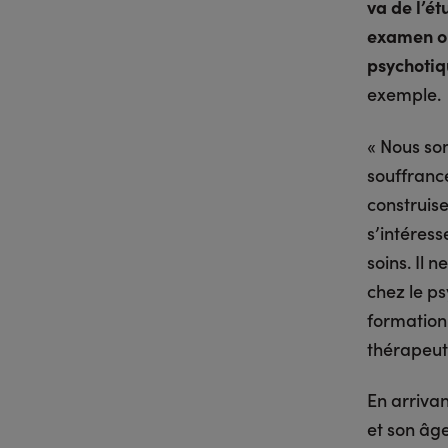
va de l’é
examen ou
psychotiq
exemple.
« Nous so
souffrance
construise
s’intéress
soins. Il 
chez le ps
formation.
thérapeuti
En arriva
et son âge