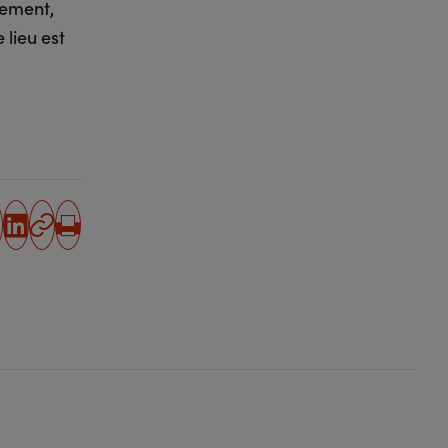
nement,
 lieu est
partager
partager
Copier
Imprimer
sur
sur
l'URL
facebook
linkedin