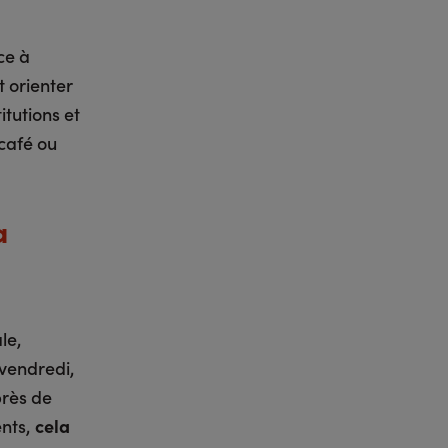
ce à
t orienter
itutions et
 café ou
a
le,
 vendredi,
près de
ents,
cela