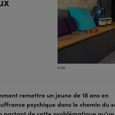
ux
© DR
mment remettre un jeune de 18 ans en
uffrance psychique dans le chemin du so
n partant de cette problématique qu’un 