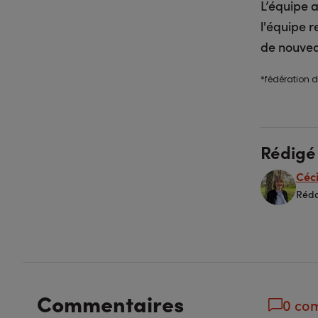
L’équipe a
l'équipe r
de nouvea
*fédération d
Rédigé
Céci
Réda
Commentaires
0 co