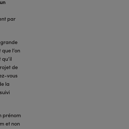
’un
ent par
s grande
t que l’on
 qu’il
rojet de
dez-vous
de la
suivi
on prénom
om et non