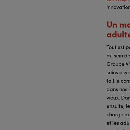
innovatio
Un ma
adult
Tout est p
au sein d
Groupe VY
soins psyc
fait le co
dans nos i
vieux. Dan
ensuite, l
charge ad
et les adu