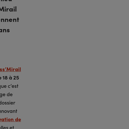
Mirail
ennent
dans
ss’Mirail
e 18 à 25
que c’est
age de
dossier
innovant
vation de
lles et