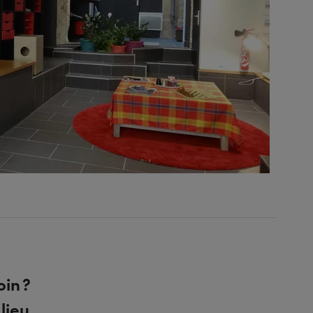
in ?
lieu