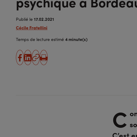
psychique à Bordea
17.02.2021
Publié le
Cécile Fratellini
4 minute(s)
Temps de lecture estimé
partager
partager
Copier
Imprimer
sur
sur
l'URL
facebook
linkedin
C
o
so
C’est e