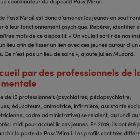
e coordinateur du dispositif Pass’Mirail.
 de Pass’Mirail est donc d’amener les jeunes en souffran
er à leur fonctionnement psychique. Repérer, identifier e
aîtres mots de ce dispositif. « On voulait sortir de nos inst
n lieu afin de tisser un lien avec ces jeunes autour d’un
. Ce n’est pas un lieu de soins », ajoute Julien Muzard.
cueil par des professionnels de l
 mentale
e de 15 professionnels (psychiatres, pédopsychiatre,
es, éducateurs, animatrice, infirmière, assistante socia
icienne, cadre administrative) se relaient, du lundi au
ès-midi pour accueillir ces jeunes. En 2019, ils ont été 
nchir la porte de Pass’Mirail. Les profils sont très différ