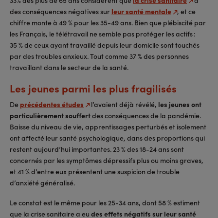
33% des plus de 65 ans considèrent que
la crise sanitaire
a
des conséquences négatives sur
leur santé mentale
, et ce
chiffre monte à 49 % pour les 35-49 ans. Bien que plébiscité par
les Français, le télétravail ne semble pas protéger les actifs :
35 % de ceux ayant travaillé depuis leur domicile sont touchés
par des troubles anxieux. Tout comme 37 % des personnes
travaillant dans le secteur de la santé.
Les jeunes parmi les plus fragilisés
De
précédentes études
l’avaient déjà révélé,
les jeunes ont
particulièrement souffert
des conséquences de la pandémie.
Baisse du niveau de vie, apprentissages perturbés et isolement
ont affecté leur santé psychologique, dans des proportions qui
restent aujourd’hui importantes. 23 % des 18-24 ans sont
concernés par les symptômes dépressifs plus ou moins graves,
et 41 % d’entre eux présentent une suspicion de trouble
d’anxiété généralisé.
Le constat est le même pour les 25-34 ans, dont 58 % estiment
que la crise sanitaire a eu
des effets négatifs sur leur santé