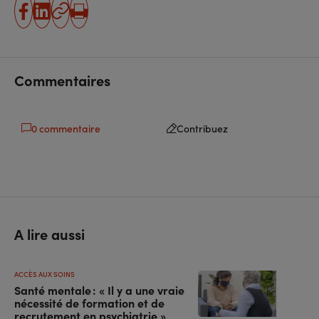
partager
partager
Copier
Imprimer
sur
sur
l'URL
facebook
linkedin
Commentaires
0 commentaire
Contribuez
A lire aussi
ACCÈS AUX SOINS
Santé mentale : « Il y a une vraie
nécessité de formation et de
recrutement en psychiatrie »