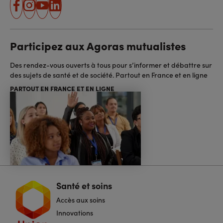
facebook
instagram
youtube
linkedin
Participez aux Agoras mutualistes
Des rendez-vous ouverts à tous pour s’informer et débattre sur
des sujets de santé et de société. Partout en France et en ligne
PARTOUT EN FRANCE ET EN LIGNE
Santé et soins
Navigation
pied
Accès aux soins
de
page
Innovations