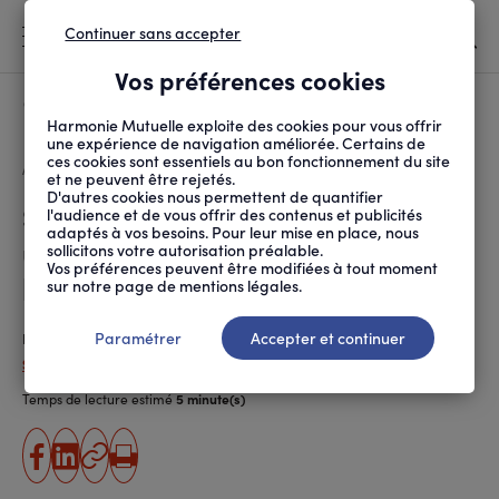
Continuer sans accepter
MENU
Vos préférences cookies
Canicule
À LA UNE
Harmonie Mutuelle exploite des cookies pour vous offrir
une expérience de navigation améliorée. Certains de
ces cookies sont essentiels au bon fonctionnement du site
FIL
ACCUEIL
PRÉVENTION SANTÉ ET ...
PSYCHOLOGIE
SANTÉ MENTALE DES FR...
D'ARIANE
et ne peuvent être rejetés.
D'autres cookies nous permettent de quantifier
Santé mentale des Français :
l'audience et de vous offrir des contenus et publicités
adaptés à vos besoins. Pour leur mise en place, nous
une étude tire le signal
sollicitons votre autorisation préalable.
Vos préférences peuvent être modifiées à tout moment
l’alarme
sur notre page de mentions légales.
Paramétrer
Accepter et continuer
Publié le
21.10.2021
Solal Duchêne
Temps de lecture estimé
5 minute(s)
partager
partager
Copier
Imprimer