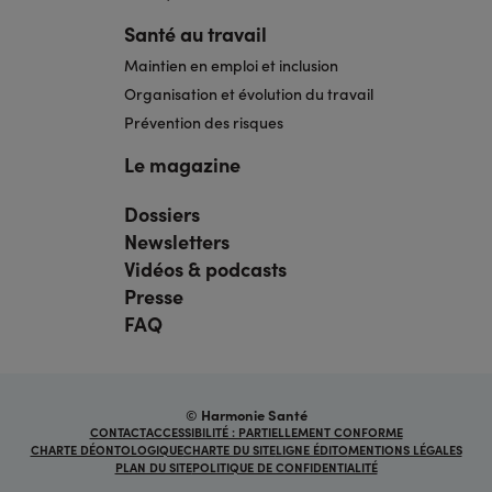
Santé au travail
Maintien en emploi et inclusion
Organisation et évolution du travail
Prévention des risques
Le magazine
Dossiers
Navigation
pied
Newsletters
de
page
Vidéos & podcasts
bis
Presse
FAQ
© Harmonie Santé
Navigation
CONTACT
ACCESSIBILITÉ : PARTIELLEMENT CONFORME
sous
CHARTE DÉONTOLOGIQUE
CHARTE DU SITE
LIGNE ÉDITO
MENTIONS LÉGALES
pied
PLAN DU SITE
POLITIQUE DE CONFIDENTIALITÉ
de