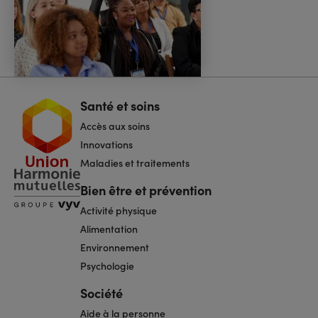
Santé et soins
Navigation
pied
Accès aux soins
de
page
Innovations
Maladies et traitements
Bien être et prévention
Activité physique
Alimentation
Environnement
Psychologie
Société
Aide à la personne