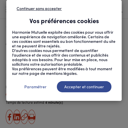
Continuer sans accepter
MENU
Vos préférences cookies
Canicule
À LA UNE
Harmonie Mutuelle exploite des cookies pour vous offrir
une expérience de navigation améliorée. Certains de
ces cookies sont essentiels au bon fonctionnement du site
FIL
ACCUEIL
PRÉVENTION SANTÉ ET ...
PSYCHOLOGIE
LA DÉPRESSION CHEZ L...
D'ARIANE
et ne peuvent être rejetés.
D'autres cookies nous permettent de quantifier
La dépression chez la
l'audience et de vous offrir des contenus et publicités
adaptés à vos besoins. Pour leur mise en place, nous
personne âgée : un trouble à
sollicitons votre autorisation préalable.
Vos préférences peuvent être modifiées à tout moment
prendre au sérieux
sur notre page de mentions légales.
Paramétrer
Accepter et continuer
Publié le
22.04.2021
Aliisa Waltari (ANPM-FRANCE MUTUALITÉ)
Temps de lecture estimé
4 minute(s)
partager
partager
Copier
Imprimer