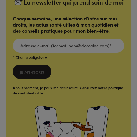
La newsletter qui prend soin de moi
Chaque semaine, une sélection d’infos sur mes
droits, les actus santé utiles à mon quotidien et
des conseils pratiques pour mon bien-être.
ADRESSE
E-
MAIL
(FORMAT:
NOM@DOMAINE.COM)*
*
* Champ obligatoire
JE M'INSCRIS
À tout moment, je peux me désinscrire.
Consultez notre politique
de confidentialité
.