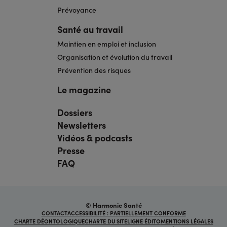
Prévoyance
Santé au travail
Maintien en emploi et inclusion
Organisation et évolution du travail
Prévention des risques
Le magazine
Dossiers
Navigation
pied
Newsletters
de
page
Vidéos & podcasts
bis
Presse
FAQ
© Harmonie Santé
Navigation
CONTACT
ACCESSIBILITÉ : PARTIELLEMENT CONFORME
sous
CHARTE DÉONTOLOGIQUE
CHARTE DU SITE
LIGNE ÉDITO
MENTIONS LÉGALES