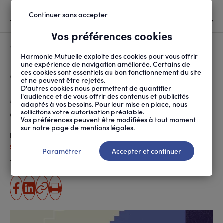
Continuer sans accepter
MENU
Vos préférences cookies
Canicule
À LA UNE
Harmonie Mutuelle exploite des cookies pour vous offrir
une expérience de navigation améliorée. Certains de
ces cookies sont essentiels au bon fonctionnement du site
FIL
ACCUEIL
SANTÉ AU TRAVAIL
MAINTIEN EN EMPLOI E...
MALADES CHRONIQUES :...
D'ARIANE
et ne peuvent être rejetés.
D'autres cookies nous permettent de quantifier
Malades chroniques : fin des
l'audience et de vous offrir des contenus et publicités
adaptés à vos besoins. Pour leur mise en place, nous
discriminations au travail
sollicitons votre autorisation préalable.
Vos préférences peuvent être modifiées à tout moment
sur notre page de mentions légales.
Publié le
02.03.2022
Sarah Curie
Paramétrer
Accepter et continuer
Temps de lecture estimé
3 minute(s)
partager
partager
Copier
Imprimer
sur
sur
l'URL
facebook
linkedin