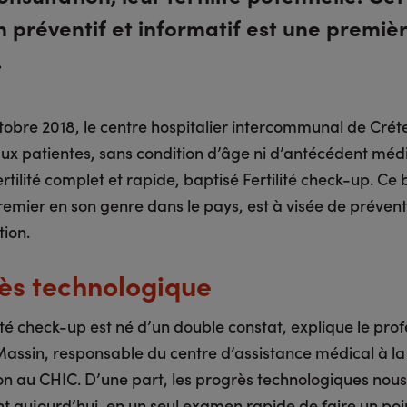
préventif et informatif est une premiè
.
obre 2018, le centre hospitalier intercommunal de Créte
ux patientes, sans condition d’âge ni d’antécédent médi
ertilité complet et rapide, baptisé Fertilité check-up. Ce 
 premier en son genre dans le pays, est à visée de prévent
tion.
ès technologique
lité check-up est né d’un double constat, explique le pro
Massin, responsable du centre d’assistance médical à la
on au CHIC. D’une part, les progrès technologiques nous
t aujourd’hui, en un seul examen rapide de faire un poi