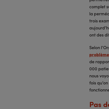
complet su
la perméab
trois exam
aujourd’hu
ont des di
Selon l’O
problèmes
de rapport
000 patie
nous voyo
fois qu’on
fonctionne
Pas d