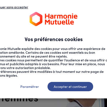
nuer sans accepter
N
D
s
d
ECTION SOCIALE
SANTÉ AU TRAVAIL
Vos préférences cookies
nie Mutuelle exploite des cookies pour vous offrir une expérience de
ation améliorée. Certains de ces cookies sont essentiels au bon
ionnement du site et ne peuvent être rejetés.
res cookies nous permettent de quantifier l'audience et de vous offrir 
nus et publicités adaptés à vos besoins. Pour leur mise en place, nous
citons votre autorisation préalable.
références peuvent être modifiées à tout moment sur notre page de
ons légales.
un nouvel
Paramétrer
Accepter et continuer
x femmes