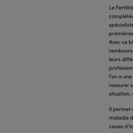
Le Fertil
complétée
spécialist
premières
Avec ce b
remboursés
leurs dif
profession
l’on a un
rassurer s
situation,
Il permet
maladie de
cause d’in