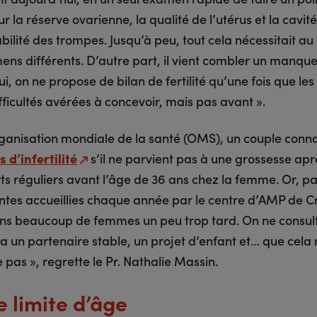
r la réserve ovarienne, la qualité de l’utérus et la cavité
ilité des trompes. Jusqu’à peu, tout cela nécessitait au
ens différents. D’autre part, il vient combler un manque
i, on ne propose de bilan de fertilité qu’une fois que les
fficultés avérées à concevoir, mais pas avant ».
rganisation mondiale de la santé (OMS), un couple conna
 d’infertilité
s’il ne parvient pas à une grossesse apr
s réguliers avant l’âge de 36 ans chez la femme. Or, pa
ntes accueillies chaque année par le centre d’AMP de Cré
ns beaucoup de femmes un peu trop tard. On ne consul
 a un partenaire stable, un projet d’enfant et… que cela
 pas », regrette le Pr. Nathalie Massin.
e limite d’âge