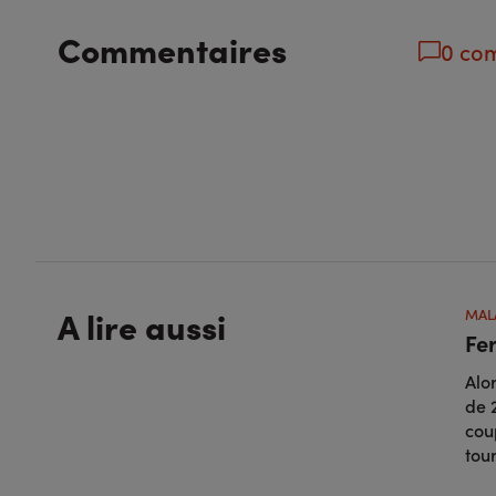
Commentaires
0 co
A lire aussi
MAL
Fer
Alo
de 
cou
tou