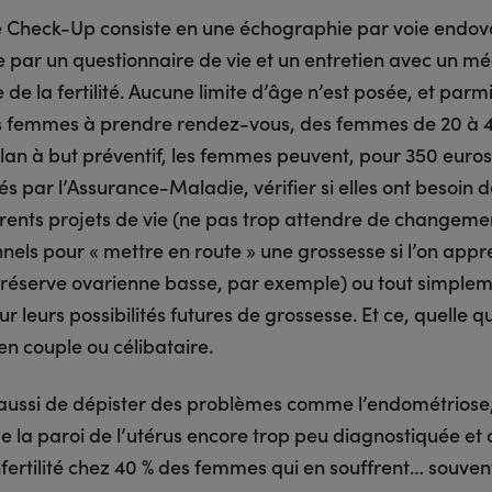
ité Check-Up consiste en une échographie par voie endov
 par un questionnaire de vie et un entretien avec un m
e de la fertilité. Aucune limite d’âge n’est posée, et parmi
 femmes à prendre rendez-vous, des femmes de 20 à 4
ilan à but préventif, les femmes peuvent, pour 350 euro
 par l’Assurance-Maladie, vérifier si elles ont besoin d
férents projets de vie (ne pas trop attendre de changeme
nels pour « mettre en route » une grossesse si l’on app
e réserve ovarienne basse, par exemple) ou tout simplem
ur leurs possibilités futures de grossesse. Et ce, quelle qu
 en couple ou célibataire.
 aussi de dépister des problèmes comme l’endométriose,
 la paroi de l’utérus encore trop peu diagnostiquée et q
fertilité chez 40 % des femmes qui en souffrent… souvent