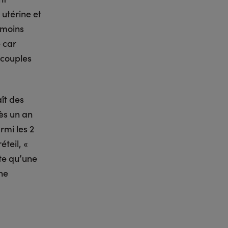
 utérine et
 moins
 car
 couples
ît des
ès un an
rmi les 2
teil, «
te qu’une
 ne