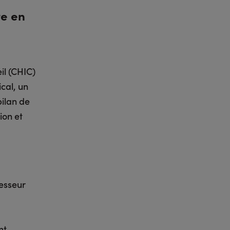
re en
il (CHIC)
cal, un
bilan de
ion et
fesseur
nt