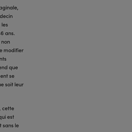
aginale,
édecin
 les
6 ans.
s non
e modifier
nts
rend que
ent se
e soit leur
 cette
ui est
 sans le