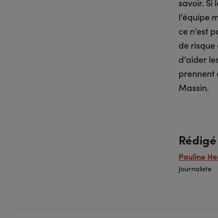
savoir. S
l’équipe m
ce n’est p
de risque 
d’aider l
prennent e
Massin.
Rédigé
Pauline He
Journaliste