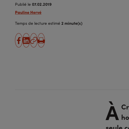
07.02.2019
Publié le
Pauline Hervé
2 minute(s)
Temps de lecture estimé
partager
partager
Copier
Imprimer
sur
sur
l'URL
facebook
linkedin
À
Cr
ho
seule c