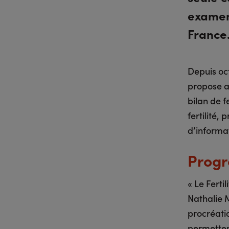
examen 
France
Depuis oct
propose a
bilan de f
fertilité,
d’informa
Progr
« Le Ferti
Nathalie 
procréati
permetten