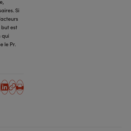
e,
aires. Si
facteurs
 but est
 qui
 le Pr.
partager
partager
Copier
Imprimer
sur
sur
l'URL
facebook
linkedin