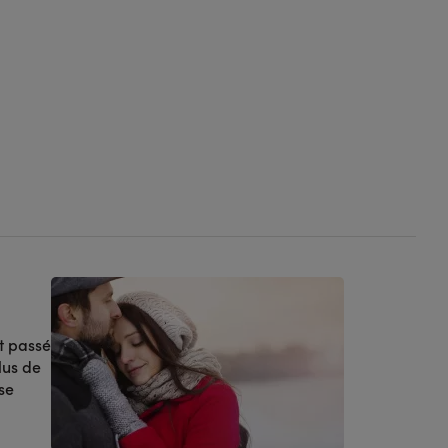
t passé
lus de
se