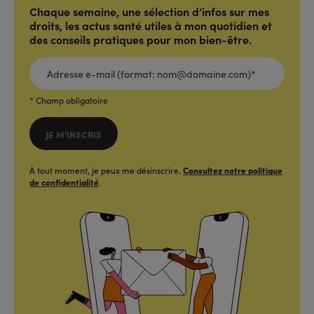
Chaque semaine, une sélection d’infos sur mes
droits, les actus santé utiles à mon quotidien et
des conseils pratiques pour mon bien-être.
ADRESSE
E-
MAIL
(FORMAT:
NOM@DOMAINE.COM)*
*
* Champ obligatoire
JE M'INSCRIS
À tout moment, je peux me désinscrire.
Consultez notre politique
de confidentialité
.