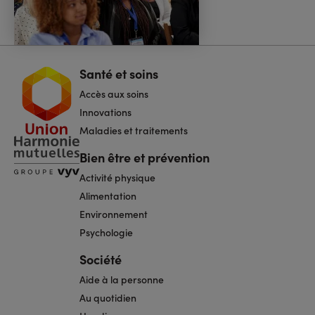
Santé et soins
Navigation
pied
Accès aux soins
de
page
Innovations
Maladies et traitements
Bien être et prévention
Activité physique
Alimentation
Environnement
Psychologie
Société
Aide à la personne
Au quotidien