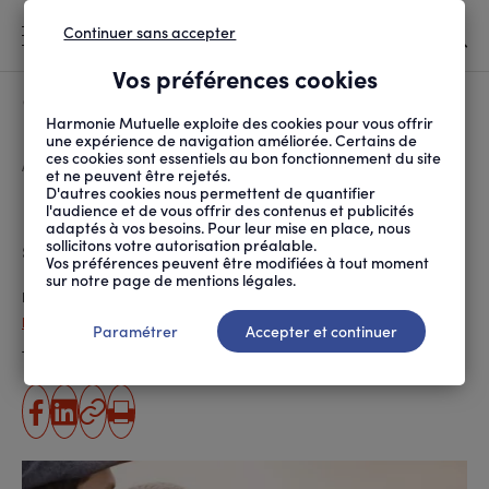
Continuer sans accepter
MENU
Vos préférences cookies
Canicule
À LA UNE
Harmonie Mutuelle exploite des cookies pour vous offrir
une expérience de navigation améliorée. Certains de
ces cookies sont essentiels au bon fonctionnement du site
FIL
ACCUEIL
SANTÉ ET SOINS
MALADIES ET TRAITEMENTS
FERTILITÉ : À QUEL M...
D'ARIANE
et ne peuvent être rejetés.
D'autres cookies nous permettent de quantifier
Fertilité : à quel moment
l'audience et de vous offrir des contenus et publicités
adaptés à vos besoins. Pour leur mise en place, nous
s’inquiéter ?
sollicitons votre autorisation préalable.
Vos préférences peuvent être modifiées à tout moment
sur notre page de mentions légales.
Publié le
06.02.2019
Pauline Hervé
Paramétrer
Accepter et continuer
Temps de lecture estimé
5 minute(s)
partager
partager
Copier
Imprimer
sur
sur
l'URL
facebook
linkedin