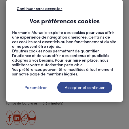
Continuer sans accepter
MENU
Vos préférences cookies
Canicule
À LA UNE
Harmonie Mutuelle exploite des cookies pour vous offrir
une expérience de navigation améliorée. Certains de
ces cookies sont essentiels au bon fonctionnement du site
FIL
ACCUEIL
SANTÉ ET SOINS
ACCÈS AUX SOINS
FIN DU NUMERUS CLAUS...
D'ARIANE
et ne peuvent être rejetés.
D'autres cookies nous permettent de quantifier
Fin du numerus clausus : quel
l'audience et de vous offrir des contenus et publicités
adaptés à vos besoins. Pour leur mise en place, nous
impact sur les déserts
sollicitons votre autorisation préalable.
Vos préférences peuvent être modifiées à tout moment
médicaux ?
sur notre page de mentions légales.
Paramétrer
Accepter et continuer
Publié le
05.09.2019
Paola Da Silva
Temps de lecture estimé
5 minute(s)
partager
partager
Copier
Imprimer