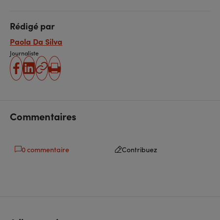
Rédigé par
Paola Da Silva
Journaliste
partager
partager
Copier
Imprimer
sur
sur
l'URL
facebook
linkedin
Commentaires
0 commentaire
Contribuez