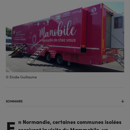
sur
sur
l'URL
facebook
linkedin
© Elodie Guillaume
SOMMAIRE
E
n Normandie, certaines communes isolées
reçoivent la visite du Mammobile, un