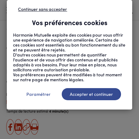
Continuer sans accepter
MENU
Vos préférences cookies
Canicule
À LA UNE
Harmonie Mutuelle exploite des cookies pour vous offrir
une expérience de navigation améliorée. Certains de
ces cookies sont essentiels au bon fonctionnement du site
FIL
ACCUEIL
SANTÉ ET SOINS
ACCÈS AUX SOINS
LE MAMMOBILE, UN CAB...
D'ARIANE
et ne peuvent être rejetés.
D'autres cookies nous permettent de quantifier
Le Mammobile, un cabinet de
l'audience et de vous offrir des contenus et publicités
adaptés à vos besoins. Pour leur mise en place, nous
radiologie ambulant pour
sollicitons votre autorisation préalable.
Vos préférences peuvent être modifiées à tout moment
dépister le cancer du sein
sur notre page de mentions légales.
Paramétrer
Accepter et continuer
Publié le
27.01.2023
Solal Duchêne
Temps de lecture estimé
4 minute(s)
partager
partager
Copier
Imprimer