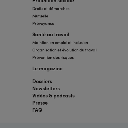
Protection sociale
Droits et démarches
Mutuelle
Prévoyance
Santé au travail
Maintien en emploi et inclusion
Organisation et évolution du travail
Prévention des risques
Le magazine
Dossiers
Navigation
pied
Newsletters
de
page
Vidéos & podcasts
bis
Presse
FAQ