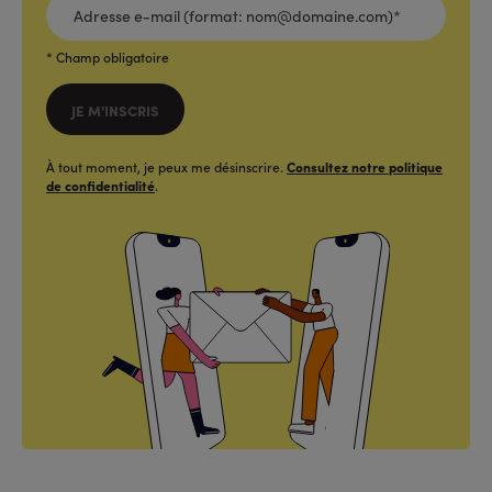
E-
MAIL
(FORMAT:
NOM@DOMAINE.COM)*
*
* Champ obligatoire
JE M'INSCRIS
À tout moment, je peux me désinscrire.
Consultez notre politique
de confidentialité
.