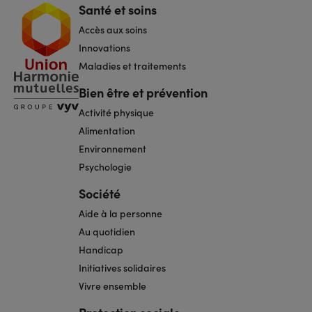
Santé et soins
Navigation
pied
Accès aux soins
de
page
Innovations
Maladies et traitements
Bien être et prévention
Activité physique
Alimentation
Environnement
Psychologie
Société
Aide à la personne
Au quotidien
Handicap
Initiatives solidaires
Vivre ensemble