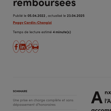
remboursées
05.04.2022
23.04.2025
Publié le
, actualisé le
Peggy Cardin-Changizi
4 minute(s)
Temps de lecture estimé
partager
partager
Copier
Imprimer
sur
sur
l'URL
facebook
linkedin
A
nx
SOMMAIRE
l’
Une prise en charge complète et sans
dépassement d’honoraires
accomp