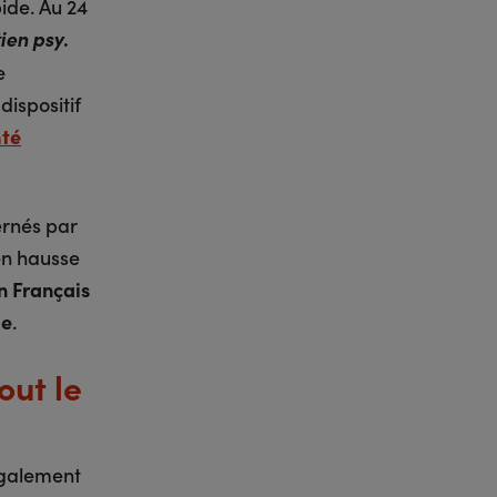
ide. Au 24
ien psy
.
e
ispositif
té
ernés par
en hausse
n Français
ie
.
out le
également