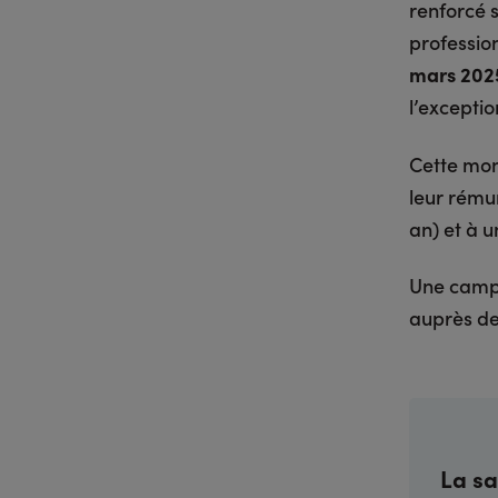
renforcé 
professio
mars 202
l’excepti
Cette mon
leur rému
an) et à un
Une campa
auprès de
La sa