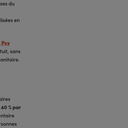
ases du
lisées en
 Psy
uit, sans
anitaire.
aires
 40 % par
entaire
ersonnes