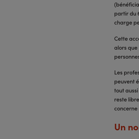
(bénéfici
partir du 
charge peu
Cette acce
alors que
personne
Les profe
peuvent ég
tout aussi
reste libr
concerne
Un no