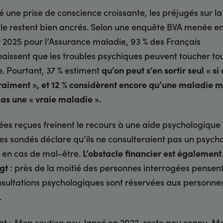
 une prise de conscience croissante, les préjugés sur la
e restent bien ancrés. Selon une enquête BVA menée e
r 2025 pour l’Assurance maladie, 93 % des Français
aissent que les troubles psychiques peuvent toucher tou
 Pourtant, 37 % estiment
qu’on peut s’en sortir seul « si 
raiment », et 12 % considèrent encore qu’une maladie 
pas une « vraie maladie ».
ées reçues freinent le recours à une aide psychologique 
des sondés déclare qu’ils ne consulteraient pas un psych
en cas de mal-être.
L’obstacle financier est également
gt
: près de la moitié des personnes interrogées pensen
nsultations psychologiques sont réservées aux personne
.
at :
, lancé en 2022, reste peu connu. M
Mon soutien psy