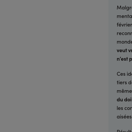
Malgré
mental
févrie
reconn
monde.
veut v
n’est 
Ces id
tiers 
même 
du doi
les co
aisées
Résult