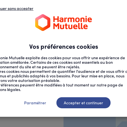
nuer sans accepter
N
D
s
d
ECTION SOCIALE
SANTÉ AU TRAVAIL
Vos préférences cookies
nie Mutuelle exploite des cookies pour vous offrir une expérience de
ation améliorée. Certains de ces cookies sont essentiels au bon
ionnement du site et ne peuvent être rejetés.
res cookies nous permettent de quantifier l'audience et de vous offrir 
nus et publicités adaptés à vos besoins. Pour leur mise en place, nous
citons votre autorisation préalable.
.
références peuvent être modifiées à tout moment sur notre page de
ons légales.
es séances
Paramétrer
Accepter et continuer