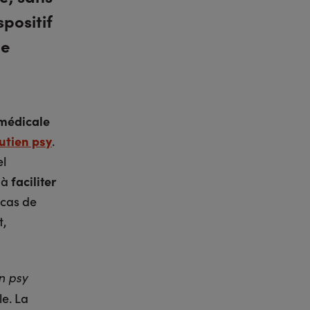
positif
le
 médicale
utien psy
.
el
e à
faciliter
 cas de
t,
n psy
ile. La