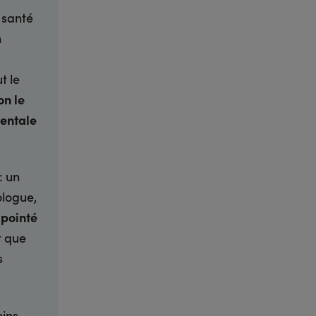
 santé
n
t le
on le
mentale
: un
ologue,
 pointé
t que
s
oins