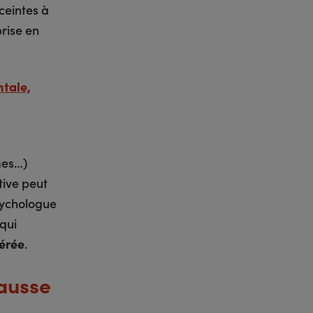
ceintes à
rise en
tale,
mes…)
tive peut
psychologue
 qui
dérée
.
hausse