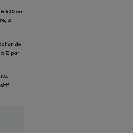
e
5 500 en
ire
, à
sation de
à 12 par
2024
itif.