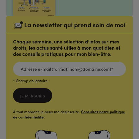
La newsletter qui prend soin de moi
Chaque semaine, une sélection d’infos sur mes
droits, les actus santé utiles à mon quotidien et
des conseils pratiques pour mon bien-être.
ADRESSE
E-
MAIL
(FORMAT:
NOM@DOMAINE.COM)*
*
* Champ obligatoire
JE M'INSCRIS
À tout moment, je peux me désinscrire.
Consultez notre politique
de confidentialité
.