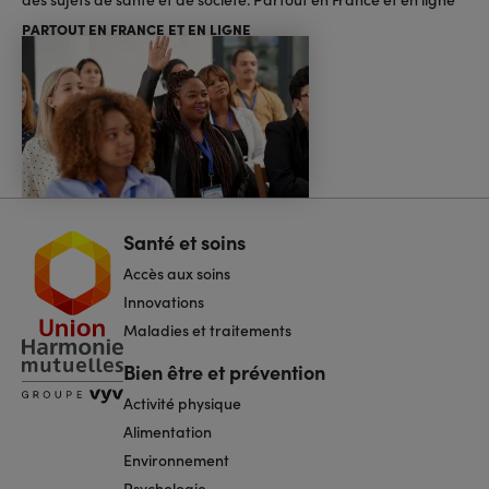
PARTOUT EN FRANCE ET EN LIGNE
Santé et soins
Navigation
pied
Accès aux soins
de
page
Innovations
Maladies et traitements
Bien être et prévention
Activité physique
Alimentation
Environnement
Psychologie