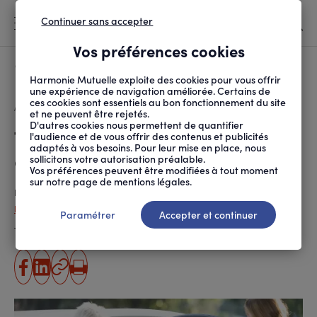
Continuer sans accepter
MENU
Vos préférences cookies
Canicule
À LA UNE
Harmonie Mutuelle exploite des cookies pour vous offrir
une expérience de navigation améliorée. Certains de
ces cookies sont essentiels au bon fonctionnement du site
FIL
ACCUEIL
SANTÉ ET SOINS
ACCÈS AUX SOINS
TRANSPORT MÉDICAL PA...
D'ARIANE
et ne peuvent être rejetés.
D'autres cookies nous permettent de quantifier
Transport médical partagé :
l'audience et de vous offrir des contenus et publicités
adaptés à vos besoins. Pour leur mise en place, nous
comment ça marche ?
sollicitons votre autorisation préalable.
Vos préférences peuvent être modifiées à tout moment
sur notre page de mentions légales.
Publié le
20.01.2025
Damienne Gallion
Paramétrer
Accepter et continuer
Temps de lecture estimé
4 minute(s)
partager
partager
Copier
Imprimer
sur
sur
l'URL
facebook
linkedin