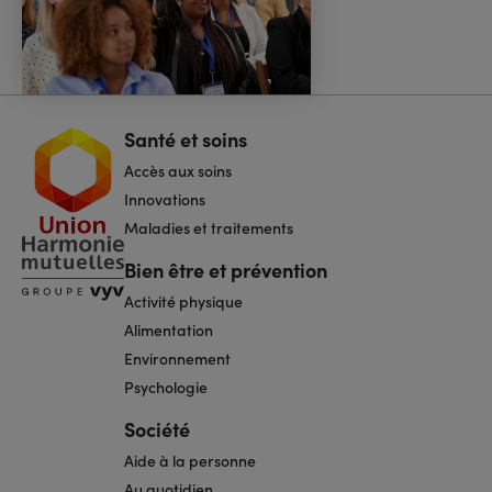
Santé et soins
Navigation
pied
Accès aux soins
de
page
Innovations
Maladies et traitements
Bien être et prévention
Activité physique
Alimentation
Environnement
Psychologie
Société
Aide à la personne
Au quotidien