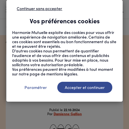
Continuer sans accepter
MENU
Vos préférences cookies
Canicule
À LA UNE
Harmonie Mutuelle exploite des cookies pour vous offrir
une expérience de navigation améliorée. Certains de
FIL
ces cookies sont essentiels au bon fonctionnement du site
ACCUEIL
PROTECTION SOCIALE
DROITS ET DÉMARCHES
FICHE PRATIQUE
D'ARIANE
et ne peuvent être rejetés.
LE TIERS PAYANT, COM...
D'autres cookies nous permettent de quantifier
l'audience et de vous offrir des contenus et publicités
adaptés à vos besoins. Pour leur mise en place, nous
INFOGRAPHIE
sollicitons votre autorisation préalable.
Vos préférences peuvent être modifiées à tout moment
sur notre page de mentions légales.
Le tiers payant, comment ça
Paramétrer
Accepter et continuer
marche ?
Publié le
22.10.2024
Par
Damienne Gallion