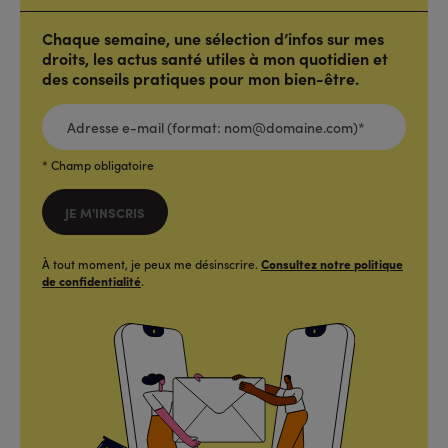
Chaque semaine, une sélection d’infos sur mes
droits, les actus santé utiles à mon quotidien et
des conseils pratiques pour mon bien-être.
ADRESSE
E-
MAIL
(FORMAT:
NOM@DOMAINE.COM)*
*
* Champ obligatoire
JE M'INSCRIS
À tout moment, je peux me désinscrire.
Consultez notre politique
de confidentialité
.