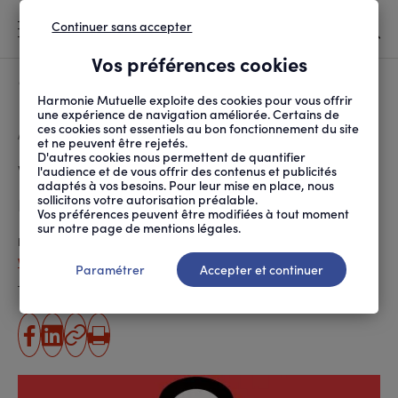
Continuer sans accepter
MENU
Vos préférences cookies
Canicule
À LA UNE
Harmonie Mutuelle exploite des cookies pour vous offrir
une expérience de navigation améliorée. Certains de
ces cookies sont essentiels au bon fonctionnement du site
FIL
ACCUEIL
SANTÉ ET SOINS
ACCÈS AUX SOINS
VIH : LES FEMMES, TR...
D'ARIANE
et ne peuvent être rejetés.
D'autres cookies nous permettent de quantifier
VIH : les femmes, trop souvent
l'audience et de vous offrir des contenus et publicités
adaptés à vos besoins. Pour leur mise en place, nous
négligées
sollicitons votre autorisation préalable.
Vos préférences peuvent être modifiées à tout moment
sur notre page de mentions légales.
Publié le
01.12.2022
Violaine Chatal (ANPM-FRANCE MUTUALITÉ)
Paramétrer
Accepter et continuer
Temps de lecture estimé
6 minute(s)
partager
partager
Copier
Imprimer
sur
sur
l'URL
facebook
linkedin