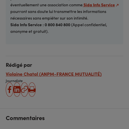
éventuellement une association comme
Sida Info Service
pourront sans doute lui transmettre les informations
nécessaires sans empiéter sur son intimité.
Sida Info Service : 0 800 840 800
(Appel confidentiel,
anonyme et gratuit).
Rédigé par
Violaine Chatal (ANPM-FRANCE MUTUALITÉ)
Journaliste
partager
partager
Copier
Imprimer
sur
sur
l'URL
facebook
linkedin
Commentaires