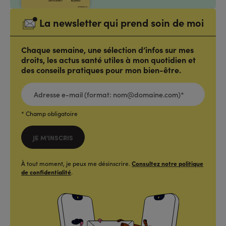
La newsletter qui prend soin de moi
Chaque semaine, une sélection d’infos sur mes
droits, les actus santé utiles à mon quotidien et
des conseils pratiques pour mon bien-être.
ADRESSE
E-
MAIL
(FORMAT:
NOM@DOMAINE.COM)*
*
* Champ obligatoire
JE M'INSCRIS
À tout moment, je peux me désinscrire.
Consultez notre politique
de confidentialité
.