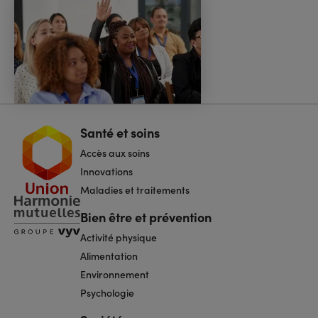
Santé et soins
Navigation
pied
Accès aux soins
de
page
Innovations
Maladies et traitements
Bien être et prévention
Activité physique
Alimentation
Environnement
Psychologie