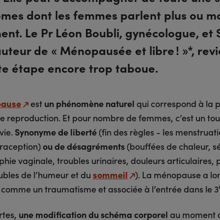
mes dont les femmes parlent plus ou m
ent. Le Pr Léon Boubli, gynécologue, et
uteur de « Ménopausée et libre ! »*, rev
tte étape encore trop taboue.
ause
est
un phénomène naturel
qui correspond à la p
de reproduction. Et pour nombre de femmes, c’est un to
vie.
Synonyme de liberté
(fin des règles - les menstruati
traception)
ou de désagréments
(bouffées de chaleur, s
phie vaginale, troubles urinaires, douleurs articulaires, 
oubles de l’humeur et du
sommeil
). La ménopause a l
 comme un traumatisme et associée à l’entrée dans le 3
ertes,
une modification du schéma corporel
au moment d