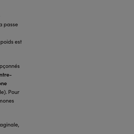
e
la passe
poids est
upçonnés
ntre-
one
le). Pour
rmones
vaginale,