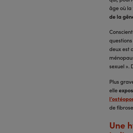
âge où la
de la gêne
Conscient
questions
deux est 
ménopause
sexuel ». D
Plus grav
elle
expos
l’ostéopo
de fibrose
Une h