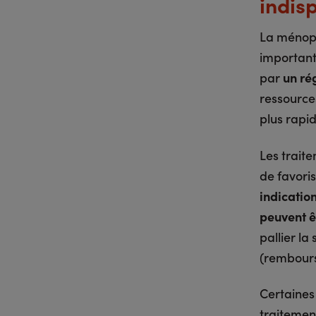
indis
La ménopa
important
par
un ré
ressource
plus rapid
Les trait
de favori
indicatio
peuvent ê
pallier l
(rembours
Certaines
traitemen