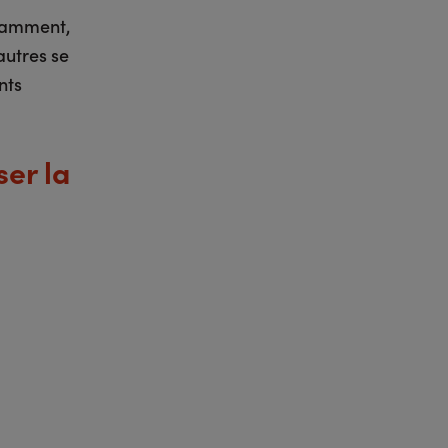
otamment,
autres se
nts
ser la