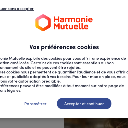
nuer sans accepter
N
D
s
d
ECTION SOCIALE
SANTÉ AU TRAVAIL
Vos préférences cookies
nie Mutuelle exploite des cookies pour vous offrir une expérience de
ation améliorée. Certains de ces cookies sont essentiels au bon
ionnement du site et ne peuvent être rejetés.
res cookies nous permettent de quantifier l'audience et de vous offrir 
nus et publicités adaptés à vos besoins. Pour leur mise en place, nous
citons votre autorisation préalable.
TOUJOURS...
références peuvent être modifiées à tout moment sur notre page de
ons légales.
s des
Paramétrer
Accepter et continuer