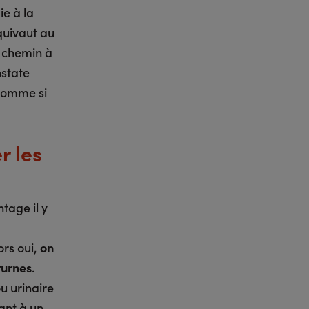
e à la
quivaut au
e chemin à
nstate
comme si
r les
tage il y
ors oui,
on
turnes
.
u urinaire
ant à un