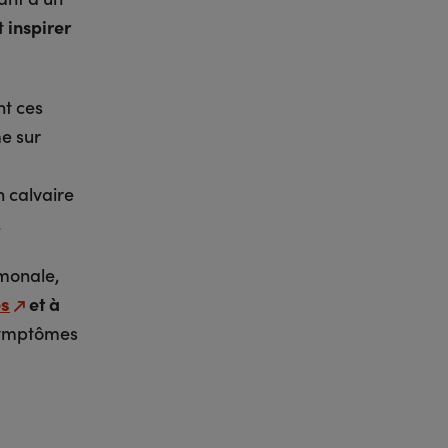
t
inspirer
nt ces
e sur
n calvaire
.
rmonale,
es
et à
 symptômes