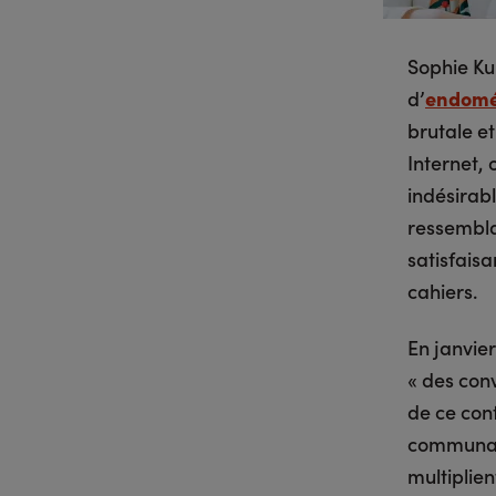
Sophie Ku
d’
endomé
brutale et
Internet,
indésirab
ressemblai
satisfaisa
cahiers.
En janvie
« des con
de ce con
communaut
multiplien