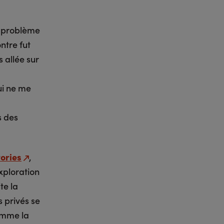
n problème
ntre fut
s allée sur
ui ne me
s des
ories
,
xploration
te la
 privés se
comme la