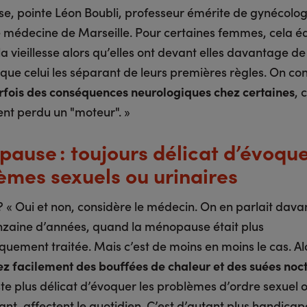
, pointe Léon Boubli, professeur émérite de gynécologi
e médecine de Marseille. Pour certaines femmes, cela é
a vieillesse alors qu’elles ont devant elles davantage d
 que celui les séparant de leurs premières règles. On co
fois des conséquences neurologiques chez certaines
, 
ent perdu un "moteur". »
ause : toujours délicat d’évoque
èmes sexuels ou urinaires
 « Oui et non, considère le médecin. On en parlait davan
nzaine d’années, quand la ménopause était plus
quement traitée. Mais c’est de moins en moins le cas. Al
ez facilement des bouffées de chaleur et des suées noc
ste plus délicat d’évoquer les problèmes d’ordre sexuel o
ant, affectent le quotidien. C’est d’autant plus handicap