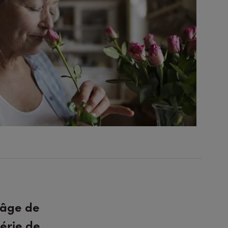
’âge de
érie de