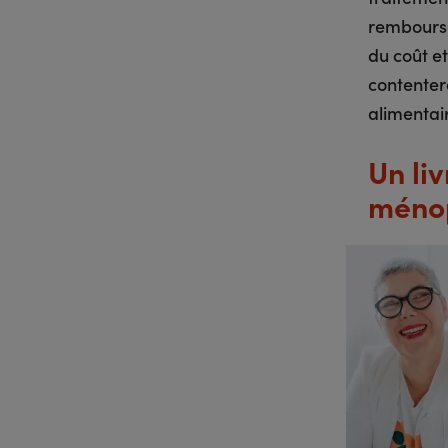
remboursé
du coût et
contenter
alimentai
Un li
méno