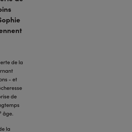
oins
 Sophie
iennent
erte de la
urnant
ons - et
écheresse
prise de
ongtemps
e
âge.
e la