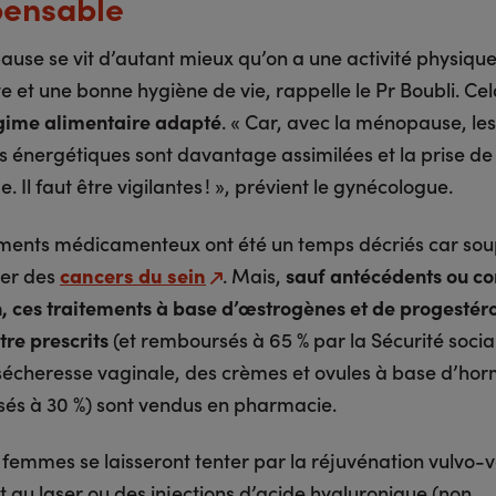
pensable
use se vit d’autant mieux qu’on a une activité physiqu
e et une bonne hygiène de vie, rappelle le Pr Boubli. Ce
gime alimentaire adapté
. « Car, avec la ménopause, les
s énergétiques sont davantage assimilées et la prise de 
e. Il faut être vigilantes ! », prévient le gynécologue.
ements médicamenteux ont été un temps décriés car so
ser des
cancers du sein
. Mais,
sauf antécédents ou co
n, ces traitements à base d’œstrogènes et de progestér
tre prescrits
(et remboursés à 65 % par la Sécurité socia
a sécheresse vaginale, des crèmes et ovules à base d’ho
és à 30 %) sont vendus en pharmacie.
 femmes se laisseront tenter par la réjuvénation vulvo-
t au laser ou des injections d’acide hyaluronique (non