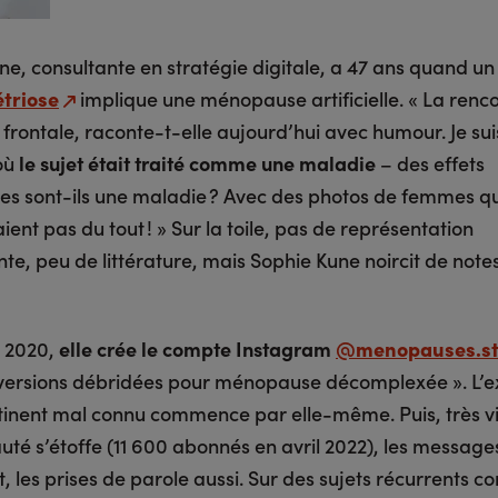
ne, consultante en stratégie digitale, a 47 ans quand u
triose
implique une ménopause artificielle. « La renco
 frontale, raconte-t-elle aujourd’hui avec humour. Je sui
 où
le sujet était traité comme une maladie
– des effets
les sont-ils une maladie ? Avec des photos de femmes q
ent pas du tout ! » Sur la toile, pas de représentation
nte, peu de littérature, mais Sophie Kune noircit de note
r 2020,
elle crée le compte Instagram
@menopauses.st
versions débridées pour ménopause décomplexée ». L’e
tinent mal connu commence par elle-même. Puis, très vi
é s’étoffe (11 600 abonnés en avril 2022), les messages
t, les prises de parole aussi. Sur des sujets récurrents 