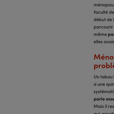
ménopause
faculté d
début de l
parcourir
même
par
elles avai
Ménop
probl
Un tabou ?
a une qui
systémati
parle ass
Mais il re
qui, pourt