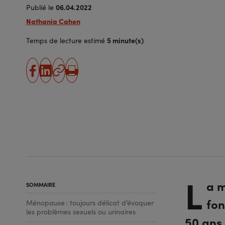
06.04.2022
Publié le
Nathania Cahen
5 minute(s)
Temps de lecture estimé
partager
partager
Copier
Imprimer
sur
sur
l'URL
facebook
linkedin
L
a m
SOMMAIRE
fon
Ménopause : toujours délicat d’évoquer
les problèmes sexuels ou urinaires
50 ans