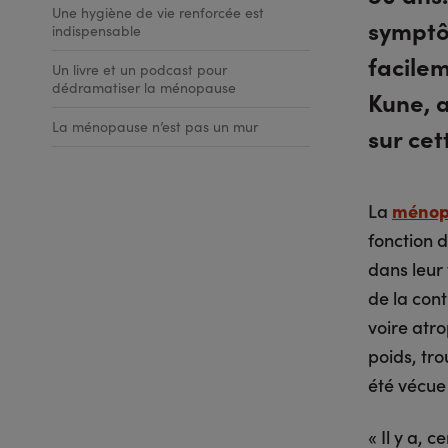
Une hygiène de vie renforcée est
symptô
indispensable
facilem
Un livre et un podcast pour
dédramatiser la ménopause
Kune, a
La ménopause n’est pas un mur
sur ce
La
ménop
fonction 
dans leur 
de la con
voire atro
poids, tr
été vécue
« Il y a, c