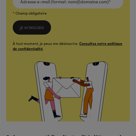
E-
MAIL
(FORMAT:
NOM@DOMAINE.COM)*
*
* Champ obligatoire
JE M'INSCRIS
À tout moment, je peux me désinscrire.
Consultez notre politique
de confidentialité
.