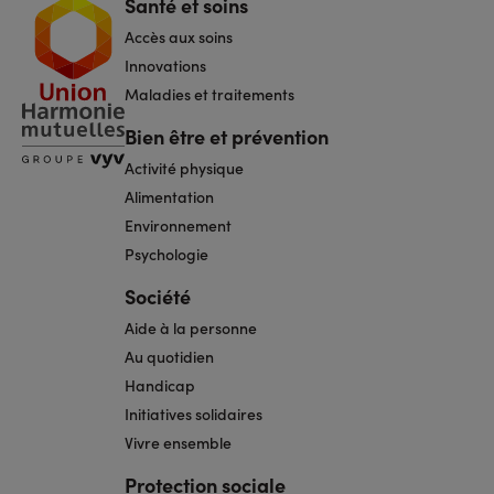
Santé et soins
Navigation
pied
Accès aux soins
de
page
Innovations
Maladies et traitements
Bien être et prévention
Activité physique
Alimentation
Environnement
Psychologie
Société
Aide à la personne
Au quotidien
Handicap
Initiatives solidaires
Vivre ensemble
Protection sociale