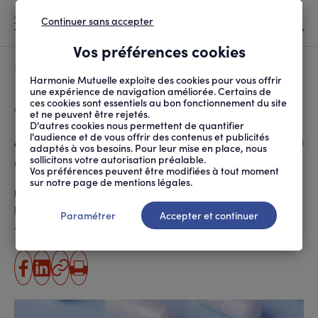
Continuer sans accepter
MENU
Vos préférences cookies
Canicule
À LA UNE
Harmonie Mutuelle exploite des cookies pour vous offrir
une expérience de navigation améliorée. Certains de
ces cookies sont essentiels au bon fonctionnement du site
FIL
ACCUEIL
SANTÉ ET SOINS
MALADIES ET TRAITEMENTS
ANTALGIQUES OPIOÏDES...
D'ARIANE
et ne peuvent être rejetés.
D'autres cookies nous permettent de quantifier
Antalgiques opioïdes : faut-il en
l'audience et de vous offrir des contenus et publicités
adaptés à vos besoins. Pour leur mise en place, nous
avoir peur ?
sollicitons votre autorisation préalable.
Vos préférences peuvent être modifiées à tout moment
sur notre page de mentions légales.
Publié le
26.06.2019
Delphine Delarue (ANPM-France Mutualité)
Paramétrer
Accepter et continuer
Temps de lecture estimé
3 minute(s)
partager
partager
Copier
Imprimer
sur
sur
l'URL
facebook
linkedin