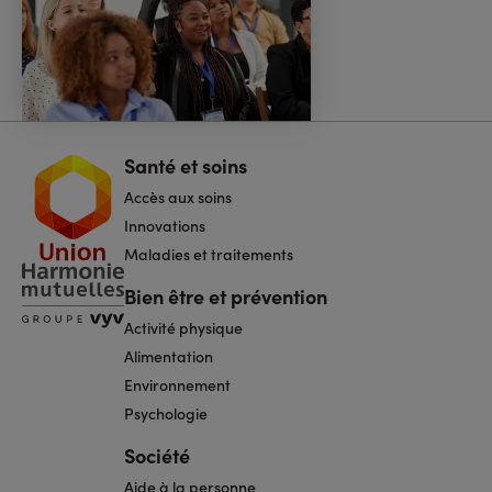
Santé et soins
Navigation
pied
Accès aux soins
de
page
Innovations
Maladies et traitements
Bien être et prévention
Activité physique
Alimentation
Environnement
Psychologie
Société
Aide à la personne