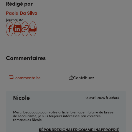
Rédigé par
Paola Da Silva
Journaliste
partager
partager
Copier
Imprimer
sur
sur
l'URL
facebook
linkedin
Commentaires
1 commentaire
Contribuez
Nicole
18 avril 2026 à 09h04
Merci beaucoup pour votre article, bien que titulaire du brevet
de secourisme, je suis toujours intéressée par d'autres
remarques Nicole
RÉPONDRE
SIGNALER COMME INAPPROPRIÉ