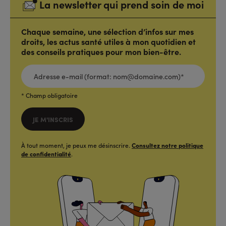
La newsletter qui prend soin de moi
Chaque semaine, une sélection d’infos sur mes
droits, les actus santé utiles à mon quotidien et
des conseils pratiques pour mon bien-être.
ADRESSE
E-
MAIL
(FORMAT:
NOM@DOMAINE.COM)*
*
* Champ obligatoire
JE M'INSCRIS
À tout moment, je peux me désinscrire.
Consultez notre politique
de confidentialité
.