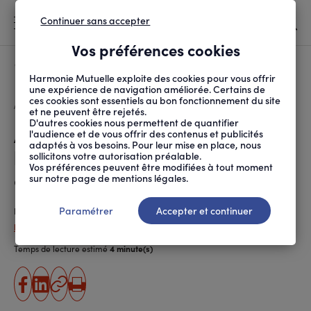
Continuer sans accepter
MENU
Vos préférences cookies
Canicule
À LA UNE
Harmonie Mutuelle exploite des cookies pour vous offrir
une expérience de navigation améliorée. Certains de
ces cookies sont essentiels au bon fonctionnement du site
FIL
ACCUEIL
SANTÉ ET SOINS
MALADIES ET TRAITEMENTS
ARRÊTS CARDIAQUES : ...
D'ARIANE
et ne peuvent être rejetés.
D'autres cookies nous permettent de quantifier
Arrêts cardiaques :
l'audience et de vous offrir des contenus et publicités
adaptés à vos besoins. Pour leur mise en place, nous
l’application SAUV Life pour
sollicitons votre autorisation préalable.
Vos préférences peuvent être modifiées à tout moment
devenir sauveteur
sur notre page de mentions légales.
Paramétrer
Accepter et continuer
Publié le
05.02.2020
, actualisé le
16.04.2026
Paola Da Silva
Temps de lecture estimé
4 minute(s)
partager
partager
Copier
Imprimer