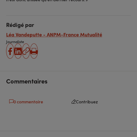
Rédigé par
Léa Vandeputte - ANPM-France Mutualité
Journaliste
partager
partager
Copier
Imprimer
sur
sur
l'URL
facebook
linkedin
Commentaires
0 commentaire
Contribuez