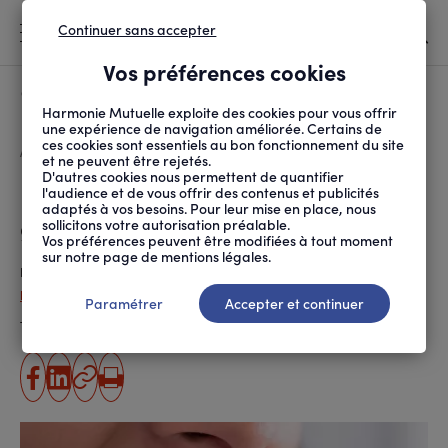
Continuer sans accepter
MENU
Vos préférences cookies
Canicule
À LA UNE
Harmonie Mutuelle exploite des cookies pour vous offrir
une expérience de navigation améliorée. Certains de
ces cookies sont essentiels au bon fonctionnement du site
FIL
ACCUEIL
SANTÉ ET SOINS
MALADIES ET TRAITEMENTS
BRUXISME : AU SECOUR...
D'ARIANE
et ne peuvent être rejetés.
D'autres cookies nous permettent de quantifier
Bruxisme : au secours, je
l'audience et de vous offrir des contenus et publicités
adaptés à vos besoins. Pour leur mise en place, nous
grince des dents
sollicitons votre autorisation préalable.
Vos préférences peuvent être modifiées à tout moment
sur notre page de mentions légales.
Publié le
25.05.2018
Léa Vandeputte - ANPM-France Mutualité
Paramétrer
Accepter et continuer
Temps de lecture estimé
4 minute(s)
partager
partager
Copier
Imprimer
sur
sur
l'URL
facebook
linkedin