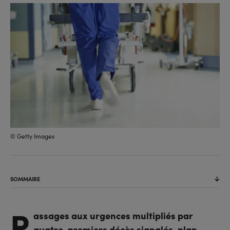
sur
sur
l'URL
facebook
linkedin
© Getty Images
SOMMAIRE
P
assages aux urgences multipliés par
quatre, premiers décès signalés, plan