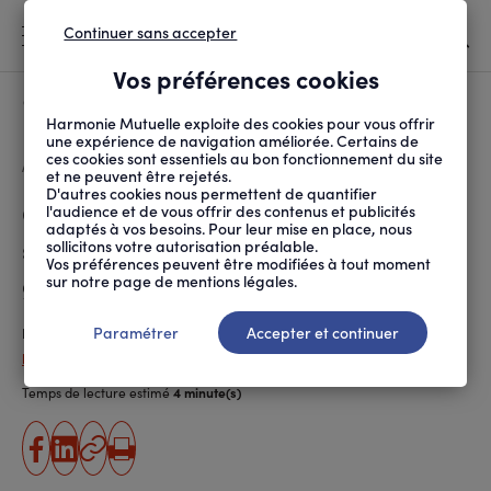
Continuer sans accepter
MENU
Vos préférences cookies
Canicule
À LA UNE
Harmonie Mutuelle exploite des cookies pour vous offrir
une expérience de navigation améliorée. Certains de
ces cookies sont essentiels au bon fonctionnement du site
FIL
ACCUEIL
SANTÉ ET SOINS
MALADIES ET TRAITEMENTS
CANICULE HISTORIQUE ...
D'ARIANE
et ne peuvent être rejetés.
D'autres cookies nous permettent de quantifier
Canicule historique : le
l'audience et de vous offrir des contenus et publicités
adaptés à vos besoins. Pour leur mise en place, nous
système de santé passe en
sollicitons votre autorisation préalable.
Vos préférences peuvent être modifiées à tout moment
gestion de crise
sur notre page de mentions légales.
Paramétrer
Accepter et continuer
Publié le
25.06.2026
Peggy Cardin-Changizi
Temps de lecture estimé
4 minute(s)
partager
partager
Copier
Imprimer