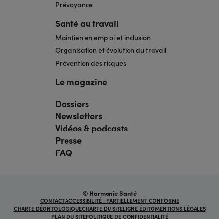
Prévoyance
Santé au travail
Maintien en emploi et inclusion
Organisation et évolution du travail
Prévention des risques
Le magazine
Dossiers
Navigation
pied
Newsletters
de
page
Vidéos & podcasts
bis
Presse
FAQ
© Harmonie Santé
Navigation
CONTACT
ACCESSIBILITÉ : PARTIELLEMENT CONFORME
sous
CHARTE DÉONTOLOGIQUE
CHARTE DU SITE
LIGNE ÉDITO
MENTIONS LÉGALES
pied
PLAN DU SITE
POLITIQUE DE CONFIDENTIALITÉ