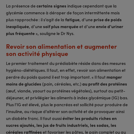
La présence de
certains signes
indique cependant que la
glycémie commence à déraper de façon intermittente mais
plus rapprochée : il s’agit de la
fatigue
, d’une
prise de poids
inexpliquée
, d’une
soif plus marquée
et d’une
envie d’uriner
plus fréquente
», souligne le Dr Nys.
Revoir son alimentation et augmenter
son activité physique
Le premier traitement du prédiabète réside dans des mesures
hygiéno-diététiques. Il faut, en effet, revoir son alimentation et
perdre du poids quand il est trop important. « Il faut
manger
moins de glucides
(pain, céréales, etc.)
au profit des protéines
(œuf, viande, yaourt ou protéines végétales), surtout au petit-
déjeuner, et privilégier les aliments à index glycémique (IG) bas.
Plus l’IG est élevé, plus le pancréas est sollicité pour produire de
l’insuline, au risque d’altérer son activité et de provoquer ainsi
un diabète franc. Il faut aussi
éviter les produits riches en
sucres ajoutés, les jus de fruits industriels, les sodas, les
céréales raffinées
et favoriser les pâtes, le pain complet ou au