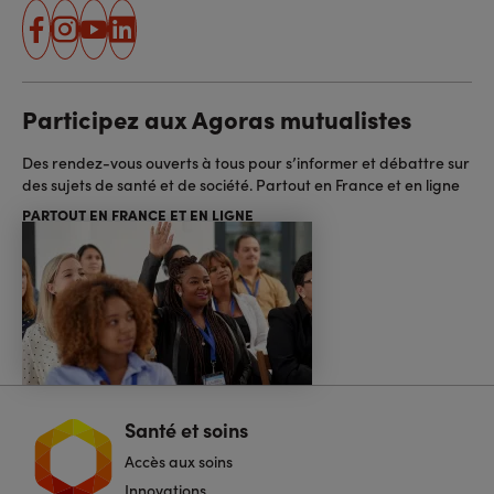
facebook
instagram
youtube
linkedin
Participez aux Agoras mutualistes
Des rendez-vous ouverts à tous pour s’informer et débattre sur
des sujets de santé et de société. Partout en France et en ligne
PARTOUT EN FRANCE ET EN LIGNE
Santé et soins
Navigation
pied
Accès aux soins
de
page
Innovations