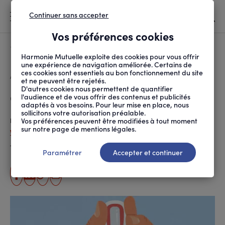
Continuer sans accepter
MENU
Vos préférences cookies
Canicule
À LA UNE
Harmonie Mutuelle exploite des cookies pour vous offrir
une expérience de navigation améliorée. Certains de
ces cookies sont essentiels au bon fonctionnement du site
FIL
ACCUEIL
SANTÉ ET SOINS
MALADIES ET TRAITEMENTS
QU’EST-CE QUE LE PRÉ...
D'ARIANE
et ne peuvent être rejetés.
D'autres cookies nous permettent de quantifier
Qu’est-ce que le prédiabète ?
l'audience et de vous offrir des contenus et publicités
adaptés à vos besoins. Pour leur mise en place, nous
sollicitons votre autorisation préalable.
Vos préférences peuvent être modifiées à tout moment
Publié le
26.02.2025
sur notre page de mentions légales.
Violaine Chatal (ANPM-FRANCE MUTUALITÉ)
Temps de lecture estimé
4 minute(s)
Paramétrer
Accepter et continuer
partager
partager
Copier
Imprimer
sur
sur
l'URL
facebook
linkedin