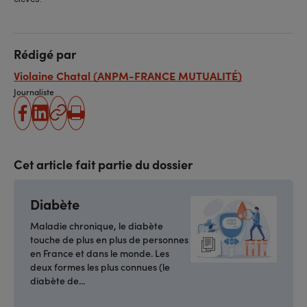
Rédigé par
Violaine Chatal (ANPM-FRANCE MUTUALITÉ)
Journaliste
partager
partager
Copier
Imprimer
sur
sur
l'URL
facebook
linkedin
Cet article fait partie du dossier
Diabète
Maladie chronique, le diabète
touche de plus en plus de personnes
en France et dans le monde. Les
deux formes les plus connues (le
diabète de...