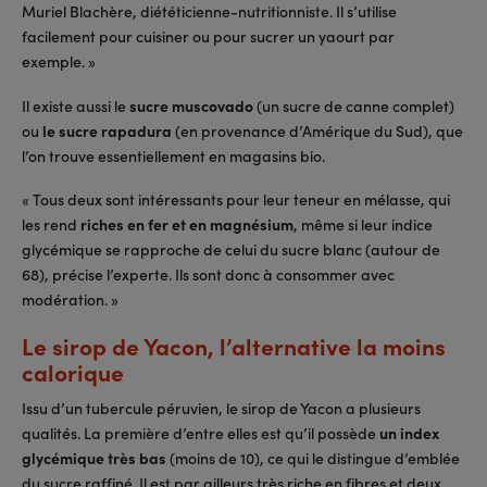
Muriel Blachère, diététicienne-nutritionniste. Il s’utilise
facilement pour cuisiner ou pour sucrer un yaourt par
exemple. »
Il existe aussi le
sucre muscovado
(un sucre de canne complet)
ou
le sucre rapadura
(en provenance d’Amérique du Sud), que
l’on trouve essentiellement en magasins bio.
« Tous deux sont intéressants pour leur teneur en mélasse, qui
les rend
riches en fer et en magnésium
, même si leur indice
glycémique se rapproche de celui du sucre blanc (autour de
68), précise l’experte. Ils sont donc à consommer avec
modération. »
Le sirop de Yacon, l’alternative la moins
calorique
Issu d’un tubercule péruvien, le sirop de Yacon a plusieurs
qualités. La première d’entre elles est qu’il possède
un index
glycémique très bas
(moins de 10), ce qui le distingue d’emblée
du sucre raffiné. Il est par ailleurs très riche en fibres et deux