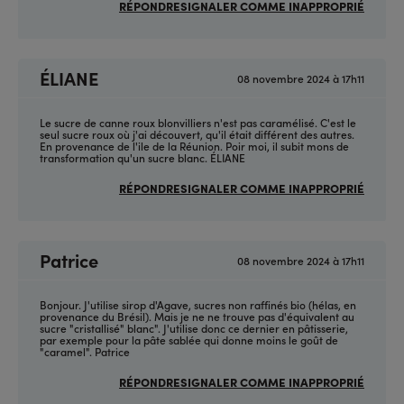
RÉPONDRE
SIGNALER COMME INAPPROPRIÉ
ÉLIANE
08 novembre 2024 à 17h11
Le sucre de canne roux blonvilliers n'est pas caramélisé. C'est le
seul sucre roux où j'ai découvert, qu'il était différent des autres.
En provenance de l'ile de la Réunion. Poir moi, il subit mons de
transformation qu'un sucre blanc. ÉLIANE
RÉPONDRE
SIGNALER COMME INAPPROPRIÉ
Patrice
08 novembre 2024 à 17h11
Bonjour. J'utilise sirop d'Agave, sucres non raffinés bio (hélas, en
provenance du Brésil). Mais je ne ne trouve pas d'équivalent au
sucre "cristallisé" blanc". J'utilise donc ce dernier en pâtisserie,
par exemple pour la pâte sablée qui donne moins le goût de
"caramel". Patrice
RÉPONDRE
SIGNALER COMME INAPPROPRIÉ