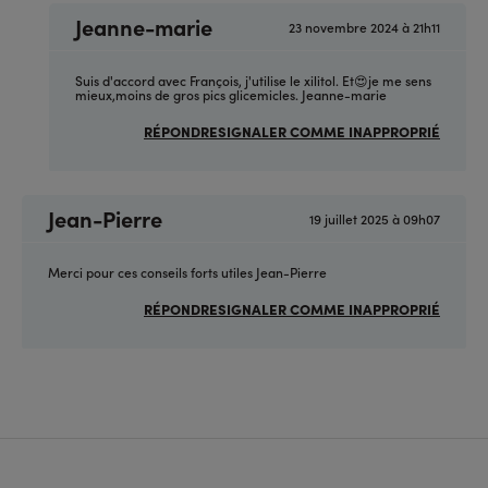
Jeanne-marie
23 novembre 2024 à 21h11
En
réponse
à
(sans
Suis d'accord avec François, j'utilise le xilitol. Et😍je me sens
sujet)
mieux,moins de gros pics glicemicles. Jeanne-marie
par
Anonyme
RÉPONDRE
SIGNALER COMME INAPPROPRIÉ
(non
vérifié)
Jean-Pierre
19 juillet 2025 à 09h07
Merci pour ces conseils forts utiles Jean-Pierre
RÉPONDRE
SIGNALER COMME INAPPROPRIÉ