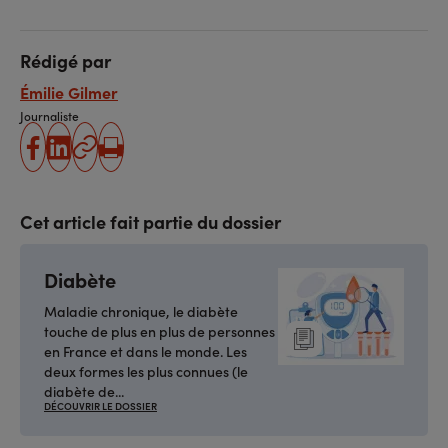
Rédigé par
Émilie Gilmer
Journaliste
partager
partager
Copier
Imprimer
sur
sur
l'URL
facebook
linkedin
Cet article fait partie du dossier
Diabète
Maladie chronique, le diabète
touche de plus en plus de personnes
en France et dans le monde. Les
deux formes les plus connues (le
diabète de...
DÉCOUVRIR LE DOSSIER