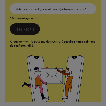
ADRESSE
E-
MAIL
(FORMAT:
NOM@DOMAINE.COM)*
*
* Champ obligatoire
JE M'INSCRIS
À tout moment, je peux me désinscrire.
Consultez notre politique
de confidentialité
.