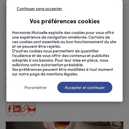
Continuer sans accepter
MENU
Vos préférences cookies
Canicule
À LA UNE
Harmonie Mutuelle exploite des cookies pour vous offrir
une expérience de navigation améliorée. Certains de
ces cookies sont essentiels au bon fonctionnement du site
FIL
ACCUEIL
PRÉVENTION SANTÉ ET ...
ALIMENTATION
SIROP D’ÉRABLE, MIEL...
D'ARIANE
et ne peuvent être rejetés.
D'autres cookies nous permettent de quantifier
Sirop d’érable, miel… par quoi
l'audience et de vous offrir des contenus et publicités
adaptés à vos besoins. Pour leur mise en place, nous
remplacer le sucre blanc ?
sollicitons votre autorisation préalable.
Vos préférences peuvent être modifiées à tout moment
sur notre page de mentions légales.
Publié le
16.07.2025
Émilie Gilmer
Paramétrer
Accepter et continuer
Temps de lecture estimé
5 minute(s)
partager
partager
Copier
Imprimer
sur
sur
l'URL
facebook
linkedin