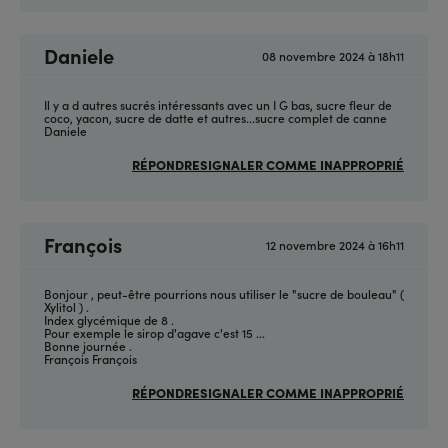
Daniele
08 novembre 2024 à 18h11
Il y a d autres sucrés intéressants avec un I G bas, sucre fleur de
coco, yacon, sucre de datte et autres...sucre complet de canne
Daniele
RÉPONDRE
SIGNALER COMME INAPPROPRIÉ
François
12 novembre 2024 à 16h11
Bonjour , peut-être pourrions nous utiliser le "sucre de bouleau" (
Xylitol ) .
Index glycémique de 8 .
Pour exemple le sirop d'agave c'est 15 ...
Bonne journée .
François François
RÉPONDRE
SIGNALER COMME INAPPROPRIÉ