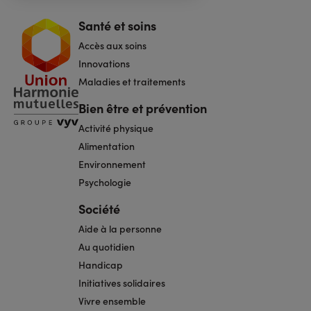
Santé et soins
Navigation
pied
Accès aux soins
de
page
Innovations
Maladies et traitements
Bien être et prévention
Activité physique
Alimentation
Environnement
Psychologie
Société
Aide à la personne
Au quotidien
Handicap
Initiatives solidaires
Vivre ensemble