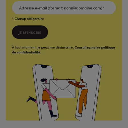
ADRESSE
E-
MAIL
(FORMAT:
NOM@DOMAINE.COM)*
*
* Champ obligatoire
JE M'INSCRIS
À tout moment, je peux me désinscrire.
Consultez notre politique
de confidentialité
.