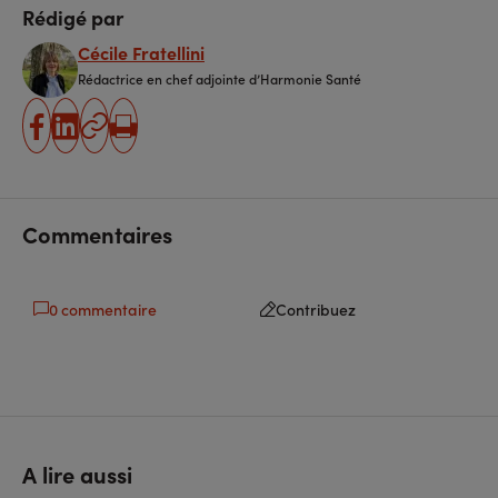
Rédigé par
Cécile Fratellini
Rédactrice en chef adjointe d’Harmonie Santé
partager
partager
Copier
Imprimer
sur
sur
l'URL
facebook
linkedin
Commentaires
0 commentaire
Contribuez
A lire aussi