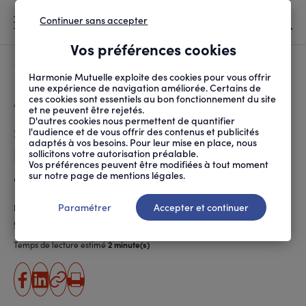
Continuer sans accepter
MENU
Vos préférences cookies
Canicule
À LA UNE
Harmonie Mutuelle exploite des cookies pour vous offrir
une expérience de navigation améliorée. Certains de
ces cookies sont essentiels au bon fonctionnement du site
FIL
ACCUEIL
SANTÉ ET SOINS
MALADIES ET TRAITEMENTS
SAINT-NAZAIRE : L’AR...
D'ARIANE
et ne peuvent être rejetés.
D'autres cookies nous permettent de quantifier
Saint-Nazaire :
l'audience et de vous offrir des contenus et publicités
adaptés à vos besoins. Pour leur mise en place, nous
l’aromathérapie utilisée en
sollicitons votre autorisation préalable.
Vos préférences peuvent être modifiées à tout moment
oncologie
sur notre page de mentions légales.
Paramétrer
Accepter et continuer
Publié le
09.06.2022
Cécile Fratellini
Temps de lecture estimé
2 minute(s)
partager
partager
Copier
Imprimer