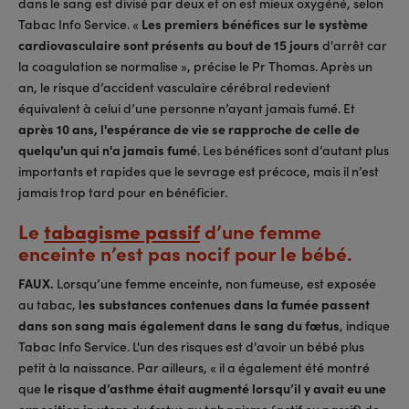
dans le sang est divisé par deux et on est mieux oxygéné, selon
Tabac Info Service. «
Les premiers bénéfices sur le système
cardiovasculaire sont présents au bout de 15 jours
d'arrêt car
la coagulation se normalise », précise le Pr Thomas. Après un
an, le risque d’accident vasculaire cérébral redevient
équivalent à celui d’une personne n’ayant jamais fumé. Et
après 10 ans, l'espérance de vie se rapproche de celle de
quelqu'un qui n'a jamais fumé
. Les bénéfices sont d’autant plus
importants et rapides que le sevrage est précoce, mais il n’est
jamais trop tard pour en bénéficier.
Le
tabagisme passif
d’une femme
enceinte n’est pas nocif pour le bébé.
FAUX.
Lorsqu’une femme enceinte, non fumeuse, est exposée
au tabac,
les substances contenues dans la fumée passent
dans son sang mais également dans le sang du fœtus
, indique
Tabac Info Service. L'un des risques est d'avoir un bébé plus
petit à la naissance. Par ailleurs, « il a également été montré
que
le risque d’asthme était augmenté lorsqu’il y avait eu une
exposition in utero
du fœtus au tabagisme (actif ou passif) de