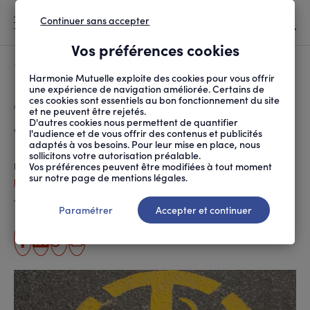
Continuer sans accepter
MENU
Vos préférences cookies
Canicule
À LA UNE
Harmonie Mutuelle exploite des cookies pour vous offrir
une expérience de navigation améliorée. Certains de
ces cookies sont essentiels au bon fonctionnement du site
FIL
ACCUEIL
SANTÉ ET SOINS
MALADIES ET TRAITEMENTS
VRAI/FAUX SUR LA CIG...
D'ARIANE
et ne peuvent être rejetés.
D'autres cookies nous permettent de quantifier
Vrai/faux sur la cigarette
l'audience et de vous offrir des contenus et publicités
adaptés à vos besoins. Pour leur mise en place, nous
sollicitons votre autorisation préalable.
Vos préférences peuvent être modifiées à tout moment
Publié le
23.11.2023
sur notre page de mentions légales.
Pauline Hervé
Temps de lecture estimé
6 minute(s)
Paramétrer
Accepter et continuer
partager
partager
Copier
Imprimer
sur
sur
l'URL
facebook
linkedin