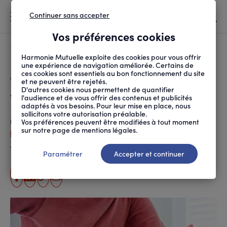
Continuer sans accepter
MENU
Vos préférences cookies
Canicule
À LA UNE
Harmonie Mutuelle exploite des cookies pour vous offrir
une expérience de navigation améliorée. Certains de
ces cookies sont essentiels au bon fonctionnement du site
FIL
ACCUEIL
SANTÉ ET SOINS
MALADIES ET TRAITEMENTS
VRAI/FAUX SUR LA CON...
D'ARIANE
et ne peuvent être rejetés.
D'autres cookies nous permettent de quantifier
Vrai/faux sur la constipation
l'audience et de vous offrir des contenus et publicités
adaptés à vos besoins. Pour leur mise en place, nous
sollicitons votre autorisation préalable.
Vos préférences peuvent être modifiées à tout moment
Publié le
28.01.2025
sur notre page de mentions légales.
Patricia Guipponi
Temps de lecture estimé
5 minute(s)
Paramétrer
Accepter et continuer
partager
partager
Copier
Imprimer
sur
sur
l'URL
facebook
linkedin