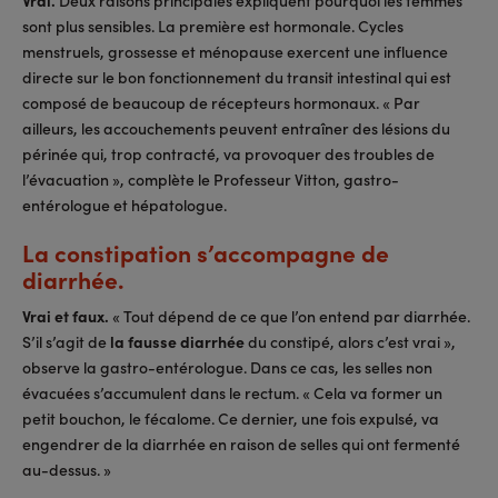
Vrai.
Deux raisons principales expliquent pourquoi les femmes
sont plus sensibles. La première est hormonale. Cycles
menstruels, grossesse et ménopause exercent une influence
directe sur le bon fonctionnement du transit intestinal qui est
composé de beaucoup de récepteurs hormonaux. « Par
ailleurs, les accouchements peuvent entraîner des lésions du
périnée qui, trop contracté, va provoquer des troubles de
l’évacuation », complète le Professeur Vitton, gastro-
entérologue et hépatologue.
La constipation s’accompagne de
diarrhée.
Vrai et faux.
« Tout dépend de ce que l’on entend par diarrhée.
S’il s’agit de
la fausse diarrhée
du constipé, alors c’est vrai »,
observe la gastro-entérologue. Dans ce cas, les selles non
évacuées s’accumulent dans le rectum. « Cela va former un
petit bouchon, le fécalome. Ce dernier, une fois expulsé, va
engendrer de la diarrhée en raison de selles qui ont fermenté
au-dessus. »