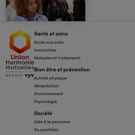
Santé et soins
Navigation
pied
Accès aux soins
de
page
Innovations
Maladies et traitements
Bien être et prévention
Activité physique
Alimentation
Environnement
Psychologie
Société
Aide à la personne
Au quotidien