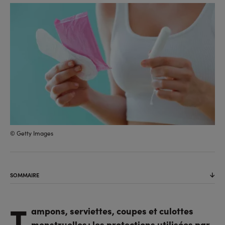
sur
sur
l'URL
facebook
linkedin
© Getty Images
SOMMAIRE
T
ampons, serviettes, coupes et culottes
menstruelles : les protections utilisées par