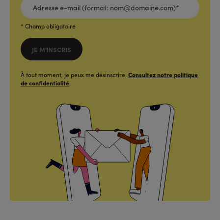
E-
MAIL
(FORMAT:
NOM@DOMAINE.COM)*
*
* Champ obligatoire
JE M'INSCRIS
À tout moment, je peux me désinscrire.
Consultez notre politique
de confidentialité
.