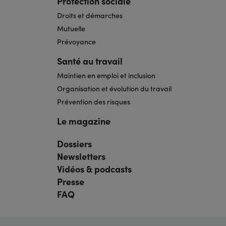
Protection sociale
Droits et démarches
Mutuelle
Prévoyance
Santé au travail
Maintien en emploi et inclusion
Organisation et évolution du travail
Prévention des risques
Le magazine
Dossiers
Navigation
pied
Newsletters
de
page
Vidéos & podcasts
bis
Presse
FAQ