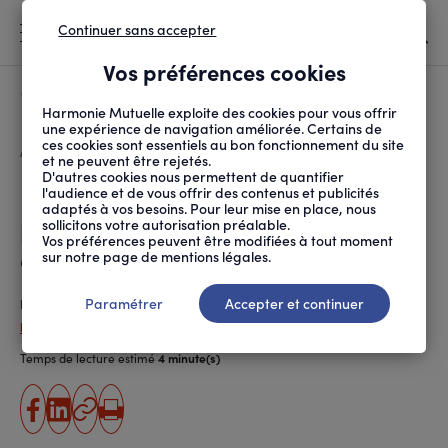
Continuer sans accepter
MENU
Vos préférences cookies
Canicule
À LA UNE
Harmonie Mutuelle exploite des cookies pour vous offrir
une expérience de navigation améliorée. Certains de
ces cookies sont essentiels au bon fonctionnement du site
FIL
ACCUEIL
SOCIÉTÉ
AU QUOTIDIEN
LA SÉCURITÉ DES PROT...
D'ARIANE
et ne peuvent être rejetés.
D'autres cookies nous permettent de quantifier
La sécurité des protections
l'audience et de vous offrir des contenus et publicités
adaptés à vos besoins. Pour leur mise en place, nous
périodiques en quatre
sollicitons votre autorisation préalable.
Vos préférences peuvent être modifiées à tout moment
questions
sur notre page de mentions légales.
Paramétrer
Accepter et continuer
Publié le
07.07.2020
Pauline Hervé
Temps de lecture estimé
4 minute(s)
partager
partager
Copier
Imprimer