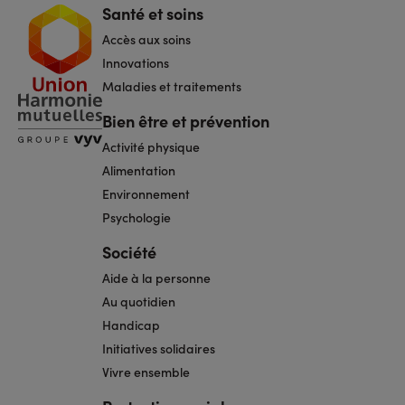
Santé et soins
Navigation
pied
Accès aux soins
de
page
Innovations
Maladies et traitements
Bien être et prévention
Activité physique
Alimentation
Environnement
Psychologie
Société
Aide à la personne
Au quotidien
Handicap
Initiatives solidaires
Vivre ensemble