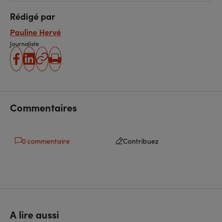
Rédigé par
Pauline Hervé
Journaliste
partager
partager
Copier
Imprimer
sur
sur
l'URL
facebook
linkedin
Commentaires
0 commentaire
Contribuez
A lire aussi