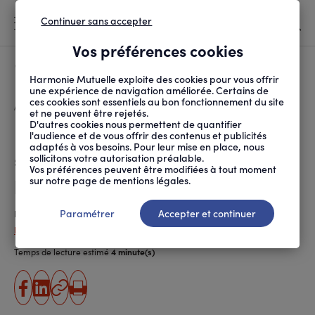
Continuer sans accepter
MENU
Vos préférences cookies
Canicule
À LA UNE
Harmonie Mutuelle exploite des cookies pour vous offrir
une expérience de navigation améliorée. Certains de
ces cookies sont essentiels au bon fonctionnement du site
FIL
ACCUEIL
SOCIÉTÉ
INITIATIVES SOLIDAIRES
LA LOUVE, PREMIER SU...
D'ARIANE
et ne peuvent être rejetés.
D'autres cookies nous permettent de quantifier
La Louve, premier
l'audience et de vous offrir des contenus et publicités
adaptés à vos besoins. Pour leur mise en place, nous
supermarché coopératif et
sollicitons votre autorisation préalable.
Vos préférences peuvent être modifiées à tout moment
participatif de Paris
sur notre page de mentions légales.
Paramétrer
Accepter et continuer
Publié le
28.10.2019
Delphine Delarue (ANPM-France Mutualité)
Temps de lecture estimé
4 minute(s)
partager
partager
Copier
Imprimer