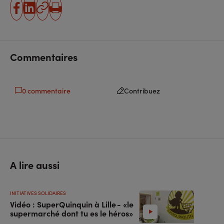
partager
partager
Copier
Imprimer
sur
sur
l'URL
facebook
linkedin
Commentaires
0 commentaire
Contribuez
A lire aussi
INITIATIVES SOLIDAIRES
Vidéo : SuperQuinquin à Lille - «le
supermarché dont tu es le héros»