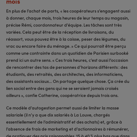
mois
En plus de l’achat de parts, « les coopérateurs s’engagent aussi
à donner, chaque mois, trois heures de leur temps au magasin,
précise Rémi, coordonnateur d’équipe. Les tâches sont très
variées. Cela peut être de la réception de livraisons, du
réassort, vous pouvez être à la caisse, peser des légumes, du
vrac ou encore faire du ménage. » Ce qui pourrait être perçu
comme une contrainte dans un quotidien de Parisien surbooké
prend ici un autre sens. « Ces trois heures, c’est aussi l’occasion
de rencontrer des tas de personnes d’horizons différents : des
étudiants, des retraités, des architectes, des informaticiens,
des assistants sociaux… On partage quelque chose. Ça crée du
lien social entre des gens qui ne se seraient jamais croisés
ailleurs », confie Catherine, coopératrice depuis trois ans.
Ce modèle d’autogestion permet aussi de limiter la masse
salariale (il n’y a que dix salariés à La Louve, chargés
essentiellement de l’administratif et des achats) et, grâce à
l’absence de frais de marketing et d’actionnaires à rémunérer,
de pratiquer des prix raisonnables. 15 à 40 % plus bas que dans