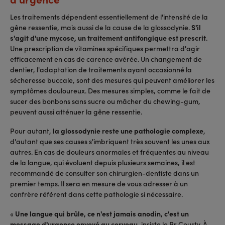
Les traitements dépendent essentiellement de l'intensité de la
gêne ressentie, mais aussi de la cause de la glossodynie.
S'il
s'agit d'une mycose, un traitement antifongique est prescrit
.
Une prescription de vitamines spécifiques permettra d'agir
efficacement en cas de carence avérée. Un changement de
dentier, l'adaptation de traitements ayant occasionné la
sécheresse buccale, sont des mesures qui peuvent améliorer les
symptômes douloureux. Des mesures simples, comme le fait de
sucer des bonbons sans sucre ou mâcher du chewing-gum,
peuvent aussi atténuer la gêne ressentie.
Pour autant,
la glossodynie reste une pathologie complexe
,
d'autant que ses causes s'imbriquent très souvent les unes aux
autres. En cas de douleurs anormales et fréquentes au niveau
de la langue, qui évoluent depuis plusieurs semaines, il est
recommandé de consulter son chirurgien-dentiste dans un
premier temps. Il sera en mesure de vous adresser à un
confrère référent dans cette pathologie si nécessaire.
«
Une langue qui brûle, ce n'est jamais anodin, c'est un
message d'urgence envoyé au cerveau
, insiste le Pr Cousty. À