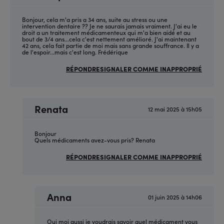
Bonjour, cela m'a pris a 34 ans, suite au stress ou une
intervention dentaire ?? Je ne saurais jamais vraiment. J'ai eu le
droit a un traitement médicamenteux qui m'a bien aidé et au
bout de 3/4 ans...cela c'est nettement amélioré. J'ai maintenant
42 ans, cela fait partie de moi mais sans grande souffrance. Il y a
de l'espoir...mais c'est long. Frédérique
RÉPONDRE
SIGNALER COMME INAPPROPRIÉ
Renata
12 mai 2025 à 15h05
En
réponse
à
(sans
Bonjour
sujet)
Quels médicaments avez-vous pris? Renata
par
Anonyme
RÉPONDRE
SIGNALER COMME INAPPROPRIÉ
(non
vérifié)
Anna
01 juin 2025 à 14h06
En
réponse
à
(sans
Oui moi aussi je voudrais savoir quel médicament vous