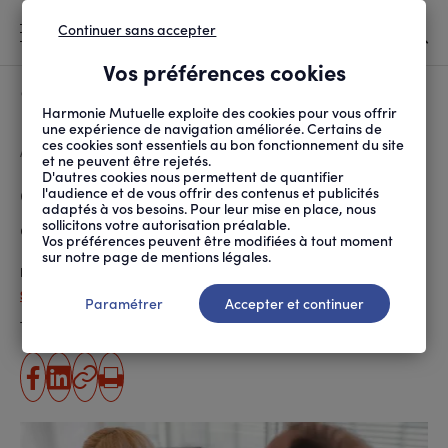
Continuer sans accepter
MENU
Vos préférences cookies
Canicule
À LA UNE
Harmonie Mutuelle exploite des cookies pour vous offrir
une expérience de navigation améliorée. Certains de
ces cookies sont essentiels au bon fonctionnement du site
FIL
ACCUEIL
SANTÉ ET SOINS
MALADIES ET TRAITEMENTS
GLOSSODYNIE : QUAND ...
D'ARIANE
et ne peuvent être rejetés.
D'autres cookies nous permettent de quantifier
Glossodynie : quand la bouche
l'audience et de vous offrir des contenus et publicités
adaptés à vos besoins. Pour leur mise en place, nous
est en feu
sollicitons votre autorisation préalable.
Vos préférences peuvent être modifiées à tout moment
sur notre page de mentions légales.
Publié le
11.10.2023
Sandrine Letellier
Paramétrer
Accepter et continuer
Temps de lecture estimé
6 minute(s)
partager
partager
Copier
Imprimer
sur
sur
l'URL
facebook
linkedin