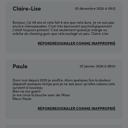
Claire-Lise
20 décembre 2025 à 13h12
Bonjour, j'ai 49 ans et cela fait 6 ans que cela dure. Je ne suis pas
encore ménopausées. C'est très éprouvant psychologiquement
c'était toujours présent. C'est seulement quand je mange ou
mâche du chewing gum que cela soulagé un peu. Claire-Lise
RÉPONDRE
SIGNALER COMME INAPPROPRIÉ
Paule
07 janvier 2026 à 18h01
Donc moi depuis 2020 je souffre. Alors quelques fois la douleur
disparaît quelques temps puis je ne sais pour qu'elles raisons cela
survient à nouveau
Rien ne me guérit
Je me rince la bouche avec de l'Aloa.
Merci Paule
RÉPONDRE
SIGNALER COMME INAPPROPRIÉ