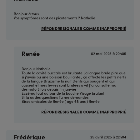
Bonjour à tous
Vos symptômes sont des picotements ? Nathalie
RÉPONDRE
SIGNALER COMME INAPPROPRIÉ
Renée
02 mai 2025 à 20h05
En
réponse
à
(sans
Bonjour Nathalie
sujet)
Toute la cavité buccale est brulante La langue brule pire que
par
si j'avais bu une boisson bouillante , ça affecte les petits nerfs
Anonyme
de la langue Bruxisme la nuit Dents qui bougent et qui
(non
cassent et mes lèvres sont brulées à vif J'ai consulté ma
vérifié)
dermato 3 fois depuis fin janvier
Eczéma tout autour de la bouche Visage brulant
Si tu as des questions Tu me demandes
Bises amicales de Renée ( age 68 ans ) Renée
RÉPONDRE
SIGNALER COMME INAPPROPRIÉ
Frédérique
25 avril 2025 à 22h04