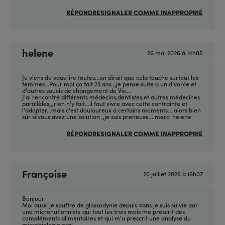
RÉPONDRE
SIGNALER COMME INAPPROPRIÉ
helene
26 mai 2026 à 14h05
Je viens de vous lire toutes...on dirait que cela touche surtout les
femmes...Pour moi ça fait 23 ans ,,je pense suite a un divorce et
d'autres soucis de changement de Vie...
J'ai rencontré différents médecins,dentistes,et autres médecines
parallèles,,,rien n'y fait...il faut vivre avec cette contrainte et
l'adopter...mais c'est douloureux a certains moments... alors bien
sûr si vous avez une solution ,,je suis preneuse....merci helene
RÉPONDRE
SIGNALER COMME INAPPROPRIÉ
Françoise
20 juillet 2026 à 16h07
Bonjour
Moi aussi je souffre de glossodynie depuis 4ans je suis suivie par
une micronutionniste qui tout les trois mois me prescrit des
compléments alimentaires et qui m'a prescrit une analyse du
microbiologie oral