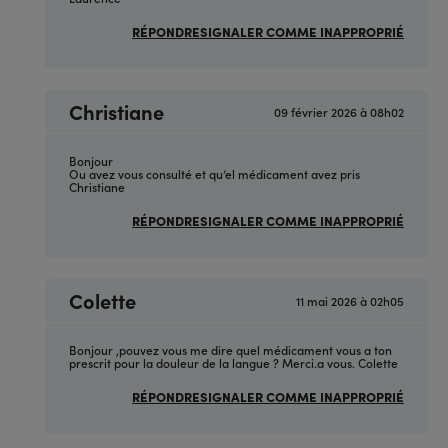
(non
vérifié)
RÉPONDRE
SIGNALER COMME INAPPROPRIÉ
Christiane
09 février 2026 à 08h02
En
réponse
à
(sans
Bonjour
sujet)
Ou avez vous consulté et qu’el médicament avez pris
par
Christiane
Anonyme
(non
RÉPONDRE
SIGNALER COMME INAPPROPRIÉ
vérifié)
Colette
11 mai 2026 à 02h05
En
réponse
à
(sans
Bonjour ,pouvez vous me dire quel médicament vous a ton
sujet)
prescrit pour la douleur de la langue ? Merci.a vous. Colette
par
Anonyme
RÉPONDRE
SIGNALER COMME INAPPROPRIÉ
(non
vérifié)