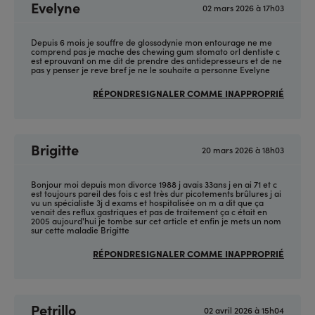
Evelyne
02 mars 2026 à 17h03
Depuis 6 mois je souffre de glossodynie mon entourage ne me
comprend pas je mache des chewing gum stomato orl dentiste c
est eprouvant on me dit de prendre des antidepresseurs et de ne
pas y penser je reve bref je ne le souhaite a personne Evelyne
RÉPONDRE
SIGNALER COMME INAPPROPRIÉ
Brigitte
20 mars 2026 à 18h03
Bonjour moi depuis mon divorce 1988 j avais 33ans j en ai 71 et c
est toujours pareil des fois c est très dur picotements brûlures j ai
vu un spécialiste 3j d exams et hospitalisée on m a dit que ça
venait des reflux gastriques et pas de traitement ça c était en
2005 aujourd'hui je tombe sur cet article et enfin je mets un nom
sur cette maladie Brigitte
RÉPONDRE
SIGNALER COMME INAPPROPRIÉ
Petrillo
02 avril 2026 à 15h04