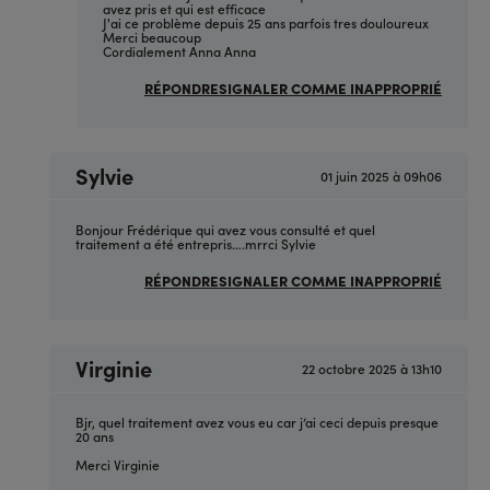
sujet)
avez pris et qui est efficace
par
J'ai ce problème depuis 25 ans parfois tres douloureux
Anonyme
Merci beaucoup
(non
Cordialement Anna Anna
vérifié)
RÉPONDRE
SIGNALER COMME INAPPROPRIÉ
Sylvie
01 juin 2025 à 09h06
En
réponse
à
(sans
Bonjour Frédérique qui avez vous consulté et quel
sujet)
traitement a été entrepris….mrrci Sylvie
par
Anonyme
RÉPONDRE
SIGNALER COMME INAPPROPRIÉ
(non
vérifié)
Virginie
22 octobre 2025 à 13h10
En
réponse
à
(sans
Bjr, quel traitement avez vous eu car j’ai ceci depuis presque
sujet)
20 ans
par
Anonyme
Merci Virginie
(non
vérifié)