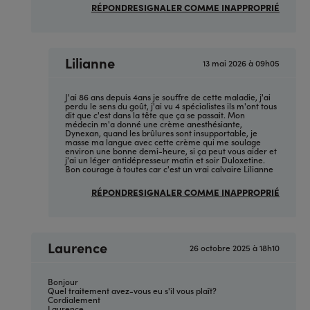
RÉPONDRE
SIGNALER COMME INAPPROPRIÉ
Lilianne
13 mai 2026 à 09h05
En
réponse
à
(sans
J'ai 86 ans depuis 4ans je souffre de cette maladie, j'ai
sujet)
perdu le sens du goût, j'ai vu 4 spécialistes ils m'ont tous
par
dit que c'est dans la tête que ça se passait. Mon
Anonyme
médecin m'a donné une crème anesthésiante,
(non
Dynexan, quand les brûlures sont insupportable, je
vérifié)
masse ma langue avec cette crème qui me soulage
environ une bonne demi-heure, si ça peut vous aider et
j'ai un léger antidépresseur matin et soir Duloxetine.
Bon courage à toutes car c'est un vrai calvaire Lilianne
RÉPONDRE
SIGNALER COMME INAPPROPRIÉ
Laurence
26 octobre 2025 à 18h10
En
réponse
à
(sans
Bonjour
sujet)
Quel traitement avez-vous eu s'il vous plaît?
par
Cordialement
Anonyme
Laurence