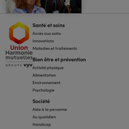
Santé et soins
Navigation
pied
Accès aux soins
de
page
Innovations
Maladies et traitements
Bien être et prévention
Activité physique
Alimentation
Environnement
Psychologie
Société
Aide à la personne
Au quotidien
Handicap