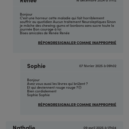
En
réponse
à
(sans
Bonjour
sujet)
C'est une horreur cette maladie qui fait horriblement
par
souffrir au quotidien Aucun traitement Neuroleptiques Sinon
Anonyme
je mâche des chewing-gums et bonbons sans sucre toute la
(non
journée Bon courage à toi
vérifié)
Bises amicales de Renée Renée
RÉPONDRE
SIGNALER COMME INAPPROPRIÉ
Sophie
07 février 2025 à 09h02
En
réponse
à
(sans
Bonjour
sujet)
Avez vous aussi les lèvres qui brûlent ?
par
Et qui deviennent rouge rouge ?🥺
Anonyme
Bien cordialement
(non
Sophie Sophie
vérifié)
RÉPONDRE
SIGNALER COMME INAPPROPRIÉ
Nathalie
09 avril 2025 à 17h04