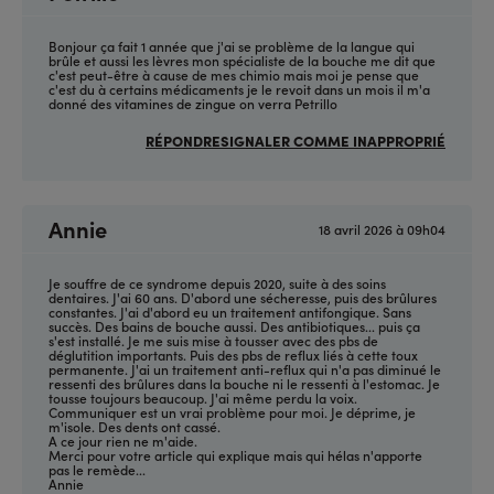
Bonjour ça fait 1 année que j'ai se problème de la langue qui
brûle et aussi les lèvres mon spécialiste de la bouche me dit que
c'est peut-être à cause de mes chimio mais moi je pense que
c'est du à certains médicaments je le revoit dans un mois il m'a
donné des vitamines de zingue on verra Petrillo
RÉPONDRE
SIGNALER COMME INAPPROPRIÉ
Annie
18 avril 2026 à 09h04
Je souffre de ce syndrome depuis 2020, suite à des soins
dentaires. J'ai 60 ans. D'abord une sécheresse, puis des brûlures
constantes. J'ai d'abord eu un traitement antifongique. Sans
succès. Des bains de bouche aussi. Des antibiotiques... puis ça
s'est installé. Je me suis mise à tousser avec des pbs de
déglutition importants. Puis des pbs de reflux liés à cette toux
permanente. J'ai un traitement anti-reflux qui n'a pas diminué le
ressenti des brûlures dans la bouche ni le ressenti à l'estomac. Je
tousse toujours beaucoup. J'ai même perdu la voix.
Communiquer est un vrai problème pour moi. Je déprime, je
m'isole. Des dents ont cassé.
A ce jour rien ne m'aide.
Merci pour votre article qui explique mais qui hélas n'apporte
pas le remède...
Annie