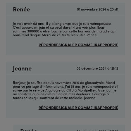
Renée
01 novembre 2024 à 20h11
Je vais avoir 68 ans ; il y a longtemps que je suis ménopausée ,
C'est apparu mi juin et ça peut durer 4 ans voir plus Nous
sommes 300000 à être touché par cette horreur de maladie qui
nous rend dingue Merci de ce texte bien utile Renée
RÉPONDRE
SIGNALER COMME INAPPROPRIÉ
Jeanne
03 décembre 2024 à 12h12
Bonjour, je souffre depuis novembre 2019 de glossodynie. Merci
pour ce partage d'informations. J'ai 61 ans, je suis ménopausée et
suivie par le service Algologie du CHU à Montpellier. A ce jour, je
ne constate aucune diminution de mes douleurs. Courage à
toutes celles qui souffrent de cette maladie. Jeanne
RÉPONDRE
SIGNALER COMME INAPPROPRIÉ
Renée
16 décembre 2024 à 17h12