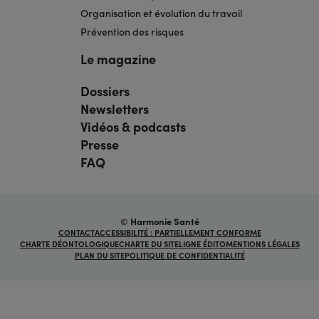
Organisation et évolution du travail
Prévention des risques
Le magazine
Dossiers
Navigation
pied
Newsletters
de
page
Vidéos & podcasts
bis
Presse
FAQ
© Harmonie Santé
Navigation
CONTACT
ACCESSIBILITÉ : PARTIELLEMENT CONFORME
sous
CHARTE DÉONTOLOGIQUE
CHARTE DU SITE
LIGNE ÉDITO
MENTIONS LÉGALES
pied
PLAN DU SITE
POLITIQUE DE CONFIDENTIALITÉ
de
page