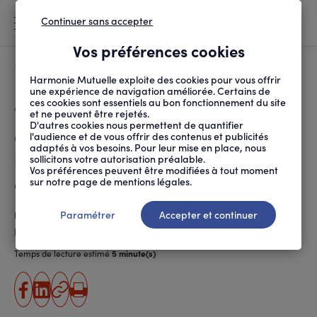
Continuer sans accepter
MENU
Vos préférences cookies
Canicule
À LA UNE
Harmonie Mutuelle exploite des cookies pour vous offrir
une expérience de navigation améliorée. Certains de
ces cookies sont essentiels au bon fonctionnement du site
FIL
ACCUEIL
PRÉVENTION SANTÉ ET ...
ALIMENTATION
QUELS SONT LES VÉRIT...
D'ARIANE
et ne peuvent être rejetés.
D'autres cookies nous permettent de quantifier
Quels sont les véritables
l'audience et de vous offrir des contenus et publicités
adaptés à vos besoins. Pour leur mise en place, nous
bienfaits des graines de
sollicitons votre autorisation préalable.
Vos préférences peuvent être modifiées à tout moment
courge ?
sur notre page de mentions légales.
Paramétrer
Accepter et continuer
Publié le
27.01.2025
Patricia Guipponi
Temps de lecture estimé
5 minute(s)
partager
partager
Copier
Imprimer