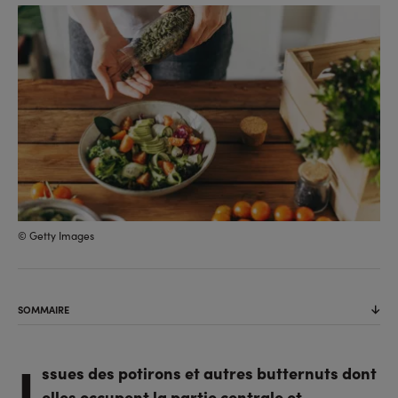
sur
sur
l'URL
facebook
linkedin
© Getty Images
SOMMAIRE
I
ssues des potirons et autres butternuts dont
elles occupent la partie centrale et