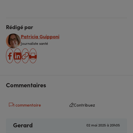
Rédigé par
Patricia Guipponi
Journaliste santé
partager
partager
Copier
Imprimer
sur
sur
l'URL
facebook
linkedin
Commentaires
1 commentaire
Contribuez
Gerard
02 mai 2025 à 20h05