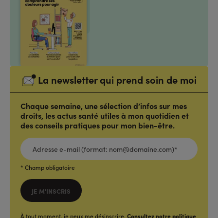
La newsletter qui prend soin de moi
Chaque semaine, une sélection d’infos sur mes
droits, les actus santé utiles à mon quotidien et
des conseils pratiques pour mon bien-être.
ADRESSE
E-
MAIL
(FORMAT:
NOM@DOMAINE.COM)*
*
* Champ obligatoire
JE M'INSCRIS
À tout moment, je peux me désinscrire.
Consultez notre politique