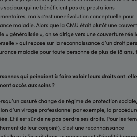
s sociaux qui ne bénéficient pas de prestations
mentaires, mais c’est une révolution conceptuelle pour
rance maladie. Alors que la CMU était plutôt une couver
e « généralisée », on se dirige vers une couverture réel
erselle » qui repose sur la reconnaissance d’un droit per
surance maladie pour toute personne de plus de 18 ans, 
rsonnes qui peinaient à faire valoir leurs droits ont-elle
ment accès aux soins ?
lorsqu’un assuré change de régime de protection sociale
sion d’un virage professionnel par exemple, la procédur
fiée. Et il est sûr de ne pas perdre ses droits. Pour les f
hement de leur conjoint), c’est une reconnaissance
ntielle qui s’inscrit dans un mouvement d’égalité homm