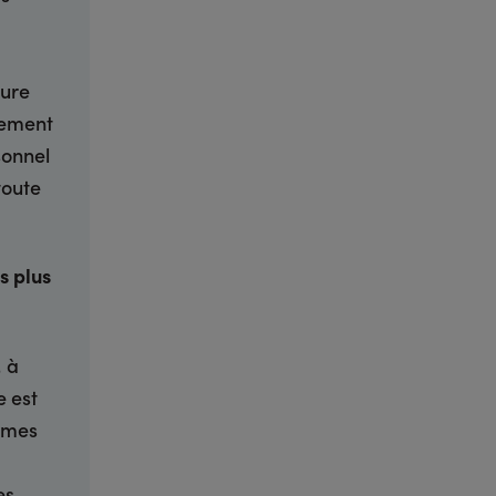
ture
lement
sonnel
toute
s plus
, à
e est
emmes
es-