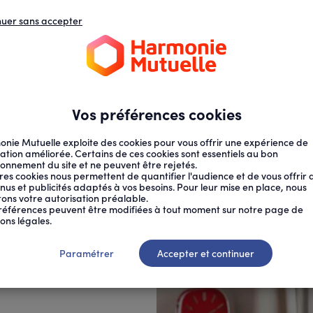
nuer sans accepter
N
D
s
d
ECTION SOCIALE
SANTÉ AU TRAVAIL
Vos préférences cookies
nie Mutuelle exploite des cookies pour vous offrir une expérience de
ation améliorée. Certains de ces cookies sont essentiels au bon
ionnement du site et ne peuvent être rejetés.
res cookies nous permettent de quantifier l'audience et de vous offrir 
nus et publicités adaptés à vos besoins. Pour leur mise en place, nous
citons votre autorisation préalable.
DROIT À LA...
références peuvent être modifiées à tout moment sur notre page de
ons légales.
santé, pour
Paramétrer
Accepter et continuer