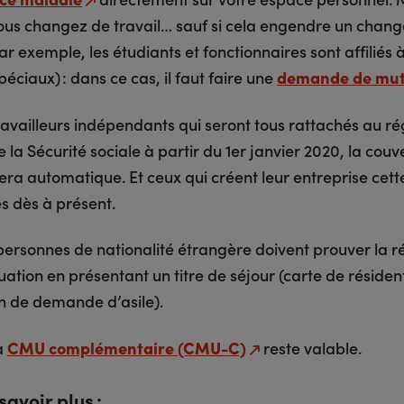
vous changez de travail… sauf si cela engendre un chan
r exemple, les étudiants et fonctionnaires sont affiliés 
éciaux) : dans ce cas, il faut faire une
demande de mut
ravailleurs indépendants qui seront tous rattachés au r
 la Sécurité sociale à partir du 1er janvier 2020, la cou
era automatique. Et ceux qui créent leur entreprise cet
iés dès à présent.
 personnes de nationalité étrangère doivent prouver la r
tuation en présentant un titre de séjour (carte de résident
on de demande d’asile).
a
CMU complémentaire (CMU-C)
reste valable.
savoir plus :