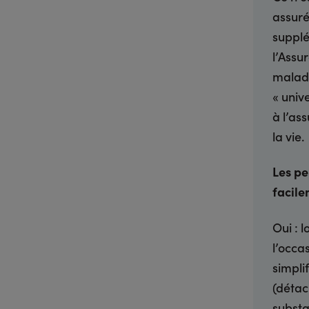
assuré
supplé
l’Assu
maladi
« univ
à l’as
la vie.
Les pe
facile
Oui : 
l’occa
simpli
(détac
substa