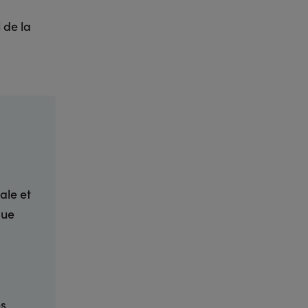
l de la
ale et
que
es