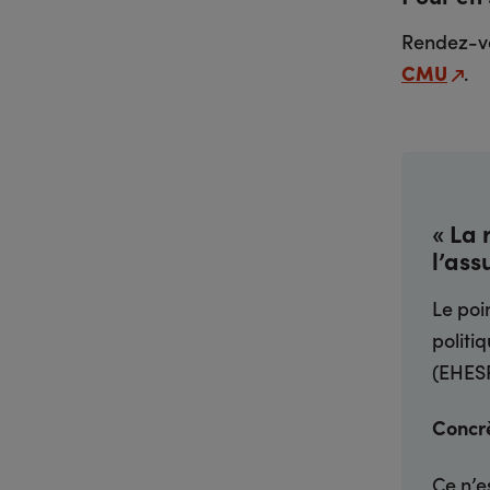
Rendez-vou
CMU
.
« La 
l’as
Le poi
politi
(EHES
Concrè
Ce n’e