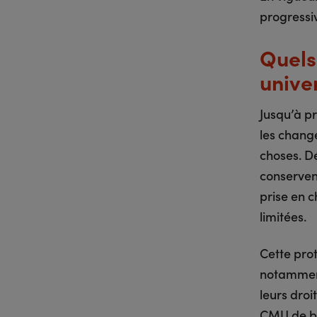
progressi
Quels
unive
Jusqu’à pr
les chang
choses. Dé
conservent
prise en c
limitées.
Cette prot
notamment
leurs droi
CMU de ba