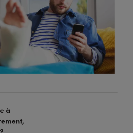
se à
ètement,
 ?