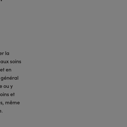
er la
 aux soins
 et en
 général
e ou y
oins et
ves, même
e.