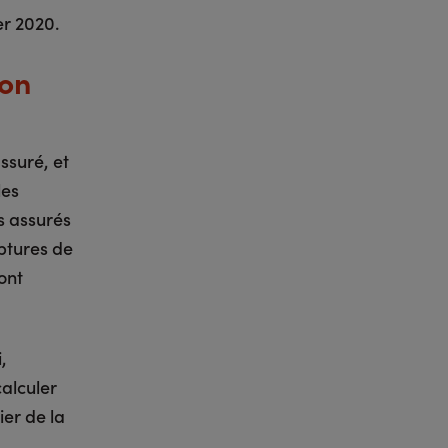
er 2020.
ion
assuré, et
les
s assurés
uptures de
ont
,
alculer
ier de la