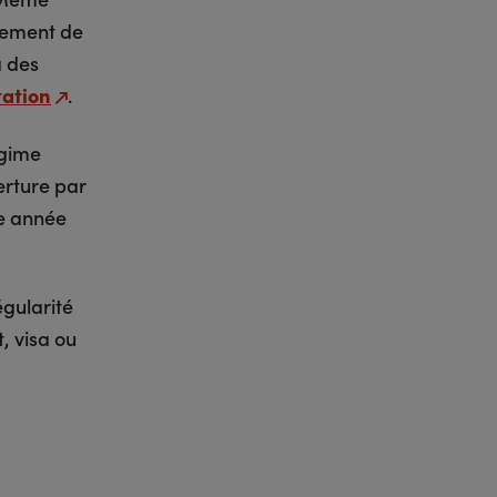
gement de
à des
ation
.
égime
verture par
te année
égularité
, visa ou