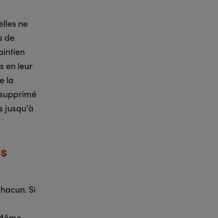
lles ne
s de
aintien
s en leur
e la
t supprimé
s jusqu’à
es
hacun. Si
. Même