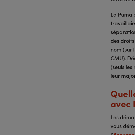
La Puma e
travaillai
séparation
des droits
nom (sur 
CMU). Déso
(seuls les
leur major
Quell
avec 
Les démar
vous démé
l’
Assuran