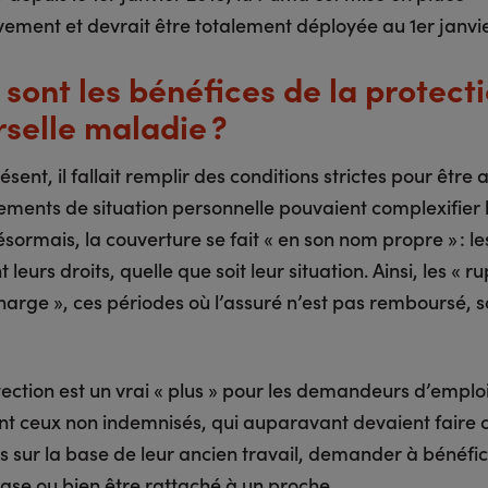
vement et devrait être totalement déployée au 1er janvi
 sont les bénéfices de la protect
rselle maladie ?
ésent, il fallait remplir des conditions strictes pour être 
ements de situation personnelle pouvaient complexifier 
sormais, la couverture se fait « en son nom propre » : le
 leurs droits, quelle que soit leur situation. Ainsi, les « r
harge », ces périodes où l’assuré n’est pas remboursé, s
ection est un vrai « plus » pour les demandeurs d’emploi
 ceux non indemnisés, qui auparavant devaient faire c
ts sur la base de leur ancien travail, demander à bénéfic
se ou bien être rattaché à un proche.