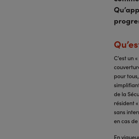
Qu’appo
progres
Qu’es
C’est un «
couverture
pour tous,
simplifia
de la Sécu
résident «
sans inte
en cas de
En vigueur