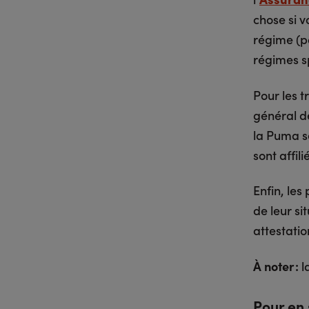
chose si 
régime (pa
régimes sp
Pour les t
général de
la Puma s
sont affil
Enfin, les
de leur si
attestati
À noter :
l
Pour en 