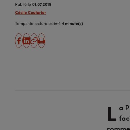
01.07.2019
Publié le
Cécile Couturier
4 minute(s)
Temps de lecture estimé
partager
partager
Copier
Imprimer
sur
sur
l'URL
facebook
linkedin
L
a P
fac
commen