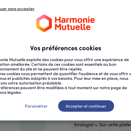
nuer sans accepter
N
D
s
d
ECTION SOCIALE
SANTÉ AU TRAVAIL
Vos préférences cookies
nie Mutuelle exploite des cookies pour vous offrir une expérience de
ation améliorée. Certains de ces cookies sont essentiels au bon
ionnement du site et ne peuvent être rejetés.
res cookies nous permettent de quantifier l'audience et de vous offrir 
nus et publicités adaptés à vos besoins. Pour leur mise en place, nous
citons votre autorisation préalable.
références peuvent être modifiées à tout moment sur notre page de
ons légales.
Océane est titulaire d’un 
Paramétrer
Accepter et continuer
plusieurs années de recher
laboratoires de renom, ell
Virologist ». Sur cette plat