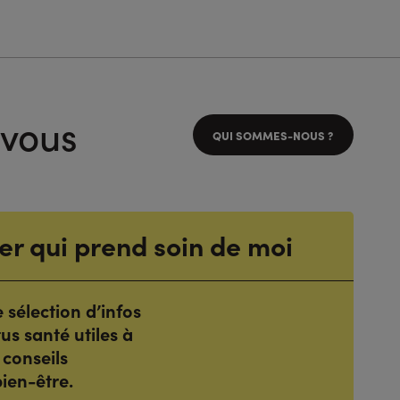
 vous
QUI SOMMES-NOUS ?
er qui prend soin de moi
sélection d’infos
tus santé utiles à
 conseils
ien-être.