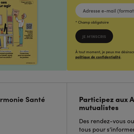
ADRESSE
E-
MAIL
(FORMAT:
NOM@DOMAINE.COM)*
* Champ obligatoire
*
JE M'INSCRIS
À tout moment, je peux me désinscr
politique de confidentialité
.
Harmonie Santé
Participez aux 
mutualistes
Des rendez-vous ou
tous pour s’informer