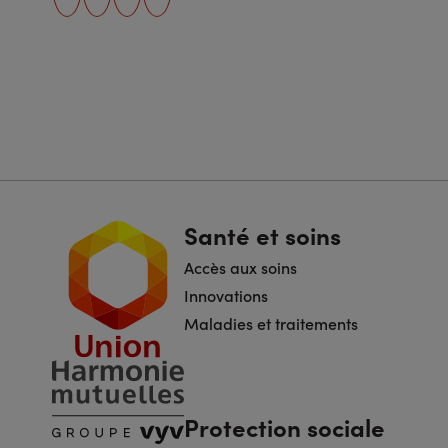
facebook
instagram
youtube
linkedin
Navigation
Santé et soins
pied
Accès aux soins
de
page
Innovations
Maladies et traitements
Protection sociale