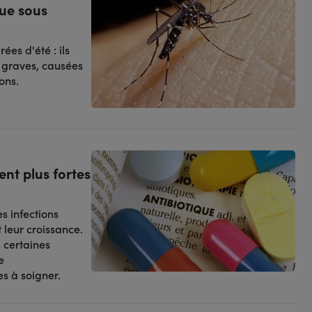
que sous
es d'été : ils
 graves, causées
ons.
ent plus fortes
s infections
 leur croissance.
, certaines
e
es à soigner.