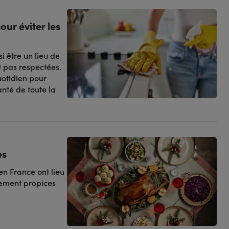
our éviter les
i être un lieu de
t pas respectées.
otidien pour
anté de toute la
es
en France ont lieu
èrement propices