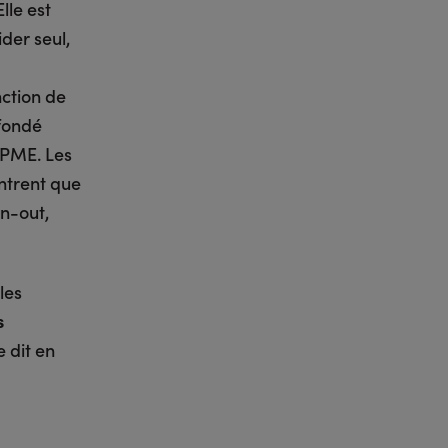
lle est
ider seul,
nction de
 fondé
 PME. Les
ntrent que
rn-out,
les
s
e dit en