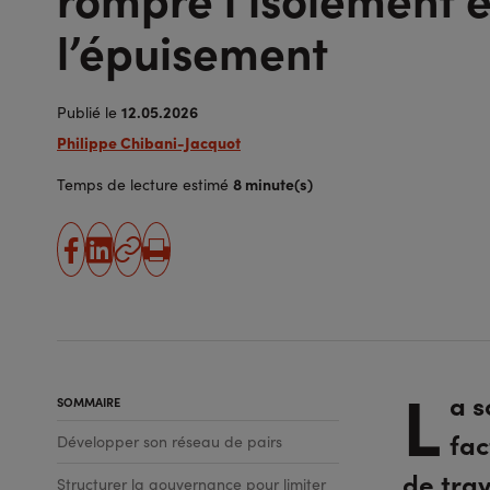
l’épuisement
12.05.2026
Publié le
Philippe Chibani-Jacquot
8 minute(s)
Temps de lecture estimé
partager
partager
Copier
Imprimer
sur
sur
l'URL
facebook
linkedin
L
a s
SOMMAIRE
fac
Développer son réseau de pairs
de tra
Structurer la gouvernance pour limiter