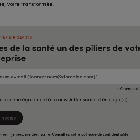
, voire transformée.
TER DIRIGEANTS
es de la santé un des piliers de vot
reprise
E
T:
OMAINE.COM)*
*
* Champ obli
m’abonne également à la newsletter santé et écologie(s).
'INSCRIS
ment, je peux me désinscrire.
Consultez notre politique de confidentialité