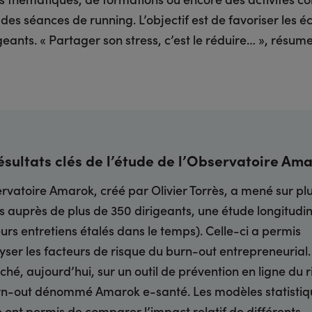
 des séances de running. L’objectif est de favoriser les 
geants. « Partager son stress, c’est le réduire… », résum
ésultats clés de l’étude de l’Observatoire Am
rvatoire Amarok, créé par Olivier Torrès, a mené sur pl
 auprès de plus de 350 dirigeants, une étude longitudi
eurs entretiens étalés dans le temps). Celle-ci a permis
yser les facteurs de risque du burn-out entrepreneurial. 
hé, aujourd’hui, sur un outil de prévention en ligne du 
rn-out dénommé Amarok e-santé. Les modèles statistiq
e ont permis de comparer l’impact relatif de différents