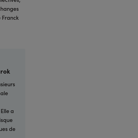
échanges
e Franck
arok
usieurs
nale
Elle a
risque
ues de