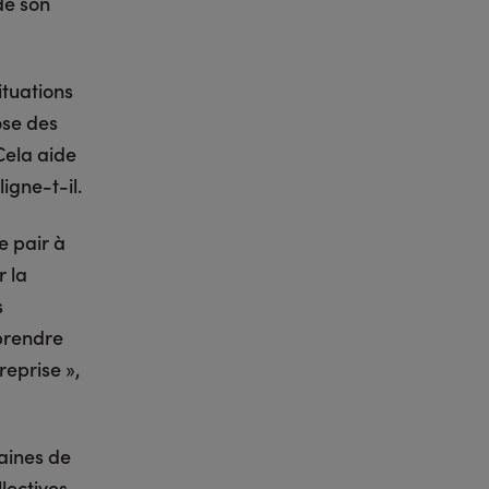
de son
ituations
ose des
 Cela aide
ligne-t-il.
e pair à
 la
s
 prendre
reprise »,
zaines de
lectives,