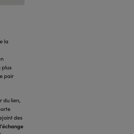
e la
en
a plus
de pair
 du lien,
porte
ejoint des
d’échange