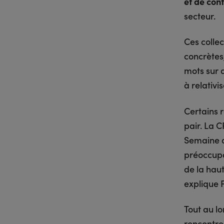
et de con
secteur.
Ces collec
concrètes,
mots sur d
à relativi
Certains 
pair. La 
Semaine d
préoccupa
de la haut
explique 
Tout au l
rencontre