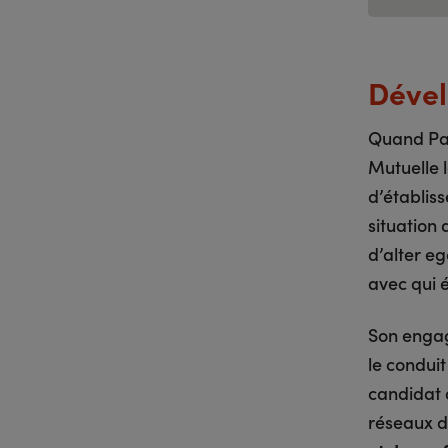
Dével
Quand Pas
Mutuelle 
d’établis
situation 
d’alter eg
avec qui é
Son engag
le conduit
candidat a
réseaux de