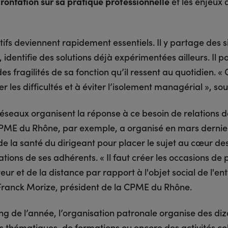
frontation sur sa pratique professionnelle
et les enjeux 
tifs deviennent rapidement essentiels. Il y partage des s
 identifie des solutions déjà expérimentées ailleurs. Il p
es fragilités de sa fonction qu’il ressent au quotidien. «
ser les difficultés et à éviter l’isolement managérial », sou
réseaux organisent la réponse à ce besoin de relations d
CPME du Rhône, par exemple, a organisé en mars dernier
e la santé du dirigeant pour placer le sujet au cœur de
tions de ses adhérents. « Il faut créer les occasions de
eur et de la distance par rapport à l'objet social de l'ent
Franck Morize, président de la CPME du Rhône.
ong de l’année, l’organisation patronale organise des di
s thématiques, de formations ou encore des activités col