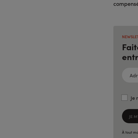
compensée
NEWSLET
Fait
ent
ADRESS
E-
MAIL
(FORMA
NOM@D
Je 
JE M
À tout mo