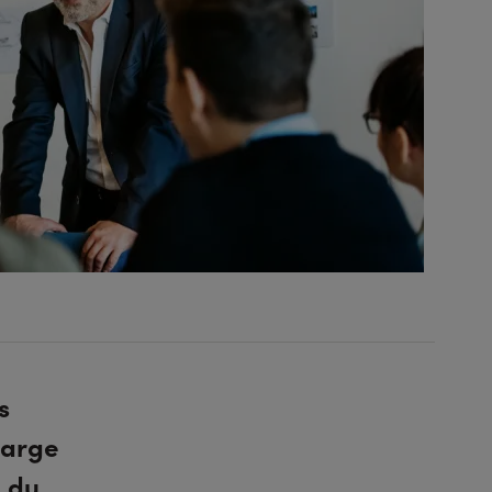
s
harge
n du