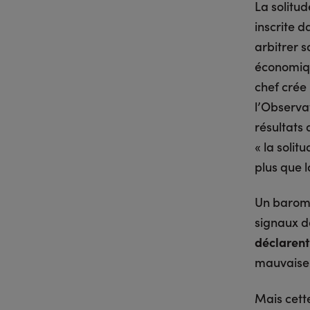
La solitu
inscrite d
arbitrer 
économiqu
chef crée 
l’Observa
résultats
« la soli
plus que l
Un baromè
signaux de
déclarent
mauvaise
Mais cette