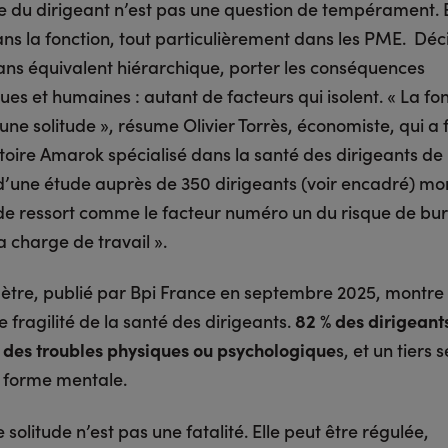
de du dirigeant n’est pas une question de tempérament. E
ans la fonction, tout particulièrement dans les PME. Déc
sans équivalent hiérarchique, porter les conséquences
es et humaines : autant de facteurs qui isolent. « La fo
une solitude », résume Olivier Torrès, économiste, qui a
toire Amarok spécialisé dans la santé des dirigeants de
 d’une étude auprès de 350 dirigeants (voir encadré) mo
tude ressort comme le facteur numéro un du risque de bu
a charge de travail ».
tre, publié par Bpi France en septembre 2025, montre 
 fragilité de la santé des dirigeants.
82 % des dirigeant
 des troubles physiques ou psychologique
s, et un tiers s
 forme mentale.
 solitude n’est pas une fatalité. Elle peut être régulée,