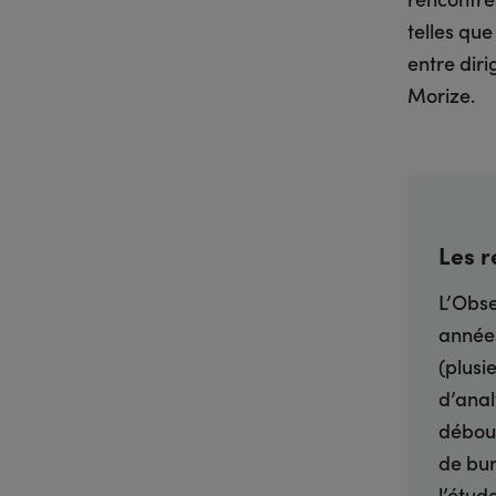
telles que
entre diri
Morize.
Les r
L’Obse
années
(plusi
d’anal
débouc
de bu
l’étud