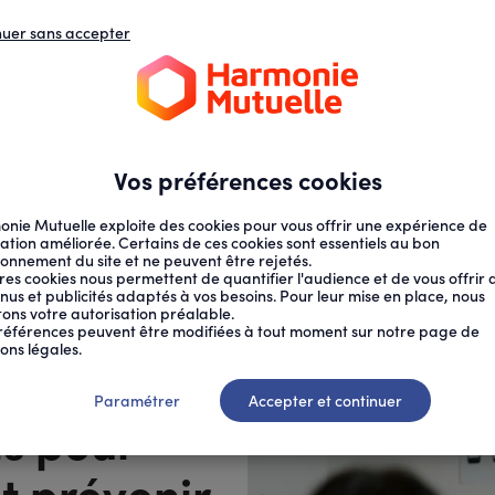
nuer sans accepter
N
D
s
d
ECTION SOCIALE
SANTÉ AU TRAVAIL
Vos préférences cookies
nie Mutuelle exploite des cookies pour vous offrir une expérience de
ation améliorée. Certains de ces cookies sont essentiels au bon
ionnement du site et ne peuvent être rejetés.
res cookies nous permettent de quantifier l'audience et de vous offrir 
nus et publicités adaptés à vos besoins. Pour leur mise en place, nous
citons votre autorisation préalable.
 5 CONSE...
références peuvent être modifiées à tout moment sur notre page de
ons légales.
Paramétrer
Accepter et continuer
ls pour
t prévenir