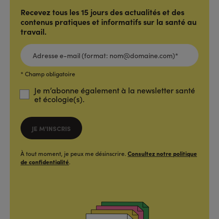
Recevez tous les 15 jours des actualités et des
contenus pratiques et informatifs sur la santé au
travail.
ADRESSE
E-
MAIL
(FORMAT:
NOM@DOMAINE.COM)*
*
* Champ obligatoire
Je m’abonne également à la newsletter santé
et écologie(s).
JE M'INSCRIS
À tout moment, je peux me désinscrire.
Consultez notre politique
de confidentialité
.