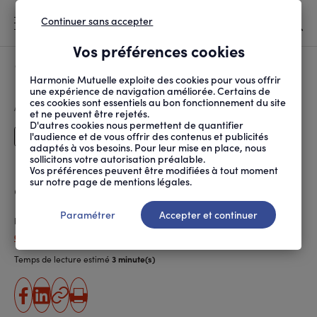
Continuer sans accepter
MENU
Vos préférences cookies
Canicule
À LA UNE
Harmonie Mutuelle exploite des cookies pour vous offrir
une expérience de navigation améliorée. Certains de
ces cookies sont essentiels au bon fonctionnement du site
FIL
ACCUEIL
SANTÉ AU TRAVAIL
PRÉVENTION DES RISQUES
PRÉVENIR LE SURMENAG...
D'ARIANE
et ne peuvent être rejetés.
D'autres cookies nous permettent de quantifier
l'audience et de vous offrir des contenus et publicités
Dirigeants
adaptés à vos besoins. Pour leur mise en place, nous
sollicitons votre autorisation préalable.
Prévenir le surmenage des
Vos préférences peuvent être modifiées à tout moment
sur notre page de mentions légales.
chefs d’entreprise
Paramétrer
Accepter et continuer
Publié le
05.03.2019
Capucine Bordet (ANPM-FRANCE MUTUALITÉ)
Temps de lecture estimé
3 minute(s)
partager
partager
Copier
Imprimer