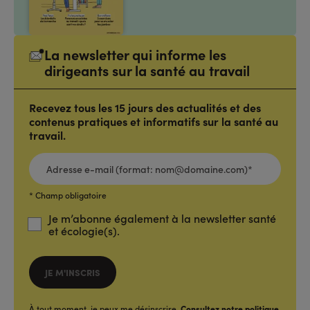
La newsletter qui informe les
dirigeants sur la santé au travail
Recevez tous les 15 jours des actualités et des
contenus pratiques et informatifs sur la santé au
travail.
ADRESSE
E-
MAIL
(FORMAT:
NOM@DOMAINE.COM)*
*
* Champ obligatoire
Je m’abonne également à la newsletter santé
et écologie(s).
JE M'INSCRIS
À tout moment, je peux me désinscrire.
Consultez notre politique