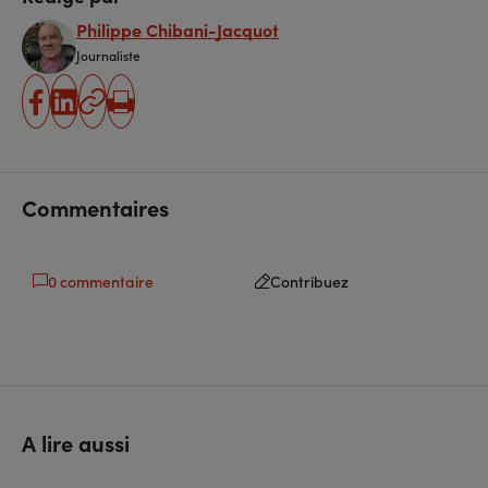
Philippe Chibani-Jacquot
Journaliste
partager
partager
Copier
Imprimer
sur
sur
l'URL
facebook
linkedin
Commentaires
0 commentaire
Contribuez
A lire aussi