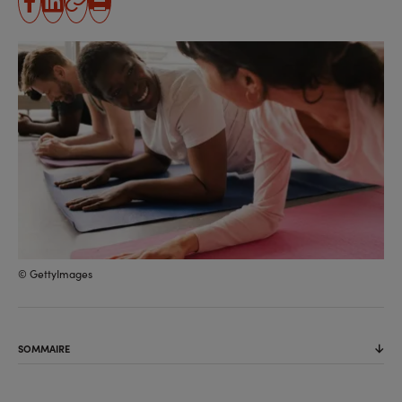
partager
partager
Copier
Imprimer
sur
sur
l'URL
facebook
linkedin
© GettyImages
SOMMAIRE