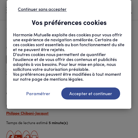
Continuer sans accepter
MENU
Vos préférences cookies
Canicule
À LA UNE
Harmonie Mutuelle exploite des cookies pour vous offrir
une expérience de navigation améliorée. Certains de
ces cookies sont essentiels au bon fonctionnement du site
FIL
ACCUEIL
SANTÉ AU TRAVAIL
PRÉVENTION DES RISQUES
SALARIÉS ET DIRIGEAN...
D'ARIANE
et ne peuvent être rejetés.
D'autres cookies nous permettent de quantifier
l'audience et de vous offrir des contenus et publicités
Dirigeants
adaptés à vos besoins. Pour leur mise en place, nous
sollicitons votre autorisation préalable.
Salariés et dirigeants voient la
Vos préférences peuvent être modifiées à tout moment
sur notre page de mentions légales.
prévention en santé comme un
enjeu majeur
Paramétrer
Accepter et continuer
Publié le
25.11.2025
Philippe Chibani-Jacquot
Temps de lecture estimé
5 minute(s)