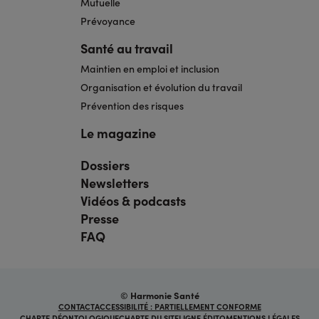
Mutuelle
Prévoyance
Santé au travail
Maintien en emploi et inclusion
Organisation et évolution du travail
Prévention des risques
Le magazine
Dossiers
Navigation
pied
Newsletters
de
page
Vidéos & podcasts
bis
Presse
FAQ
© Harmonie Santé
Navigation
CONTACT
ACCESSIBILITÉ : PARTIELLEMENT CONFORME
sous
CHARTE DÉONTOLOGIQUE
CHARTE DU SITE
LIGNE ÉDITO
MENTIONS LÉGALES