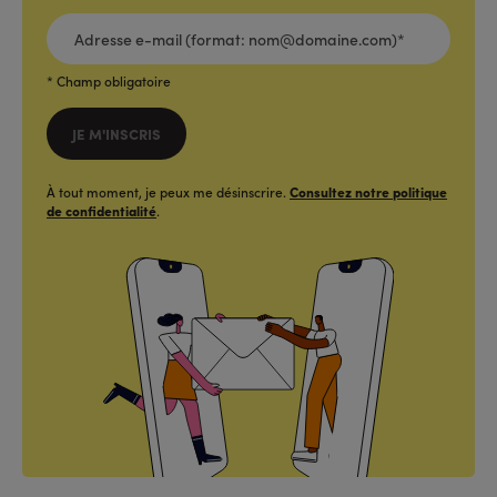
ADRESSE
E-
MAIL
(FORMAT:
NOM@DOMAINE.COM)*
*
* Champ obligatoire
JE M'INSCRIS
À tout moment, je peux me désinscrire.
Consultez notre politique
de confidentialité
.