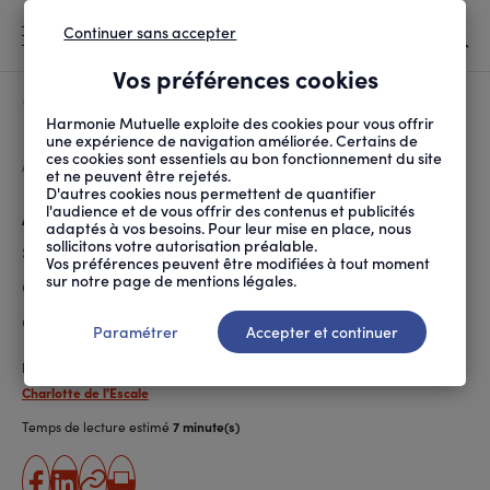
Continuer sans accepter
MENU
Vos préférences cookies
Canicule
À LA UNE
Harmonie Mutuelle exploite des cookies pour vous offrir
une expérience de navigation améliorée. Certains de
ces cookies sont essentiels au bon fonctionnement du site
FIL
ACCUEIL
SANTÉ ET SOINS
ACCÈS AUX SOINS
ADDICTIONS : LES CEN...
D'ARIANE
et ne peuvent être rejetés.
D'autres cookies nous permettent de quantifier
Addictions : les centres de
l'audience et de vous offrir des contenus et publicités
adaptés à vos besoins. Pour leur mise en place, nous
soins, d’accompagnement et
sollicitons votre autorisation préalable.
Vos préférences peuvent être modifiées à tout moment
de prévention en addictologie,
sur notre page de mentions légales.
des lieux pour se libérer
Paramétrer
Accepter et continuer
Publié le
30.11.2020
Charlotte de l'Escale
Temps de lecture estimé
7 minute(s)