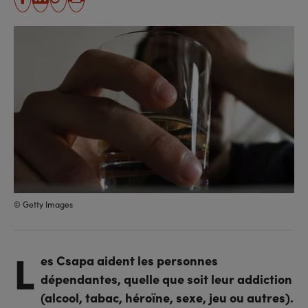
partager
partager
Copier
Imprimer
sur
sur
l'URL
facebook
linkedin
© Getty Images
L
es Csapa aident les personnes
dépendantes, quelle que soit leur addiction
(alcool, tabac, héroïne, sexe, jeu ou autres).