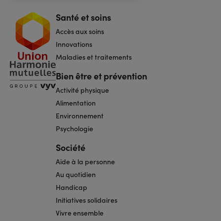
Santé et soins
Navigation
pied
Accès aux soins
de
page
Innovations
Maladies et traitements
Bien être et prévention
Activité physique
Alimentation
Environnement
Psychologie
Société
Aide à la personne
Au quotidien
Handicap
Initiatives solidaires
Vivre ensemble