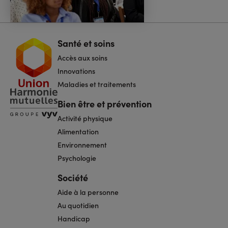
Santé et soins
Navigation
pied
Accès aux soins
de
page
Innovations
Maladies et traitements
Bien être et prévention
Activité physique
Alimentation
Environnement
Psychologie
Société
Aide à la personne
Au quotidien
Handicap