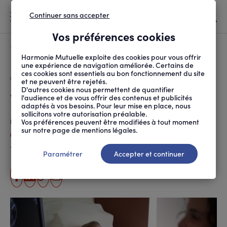
Continuer sans accepter
MENU
Vos préférences cookies
Canicule
À LA UNE
Harmonie Mutuelle exploite des cookies pour vous offrir
une expérience de navigation améliorée. Certains de
ces cookies sont essentiels au bon fonctionnement du site
FIL
ACCUEIL
SANTÉ ET SOINS
MALADIES ET TRAITEMENTS
VRAI/FAUX SUR LA FER...
D'ARIANE
et ne peuvent être rejetés.
D'autres cookies nous permettent de quantifier
Vrai/faux sur la fertilité
l'audience et de vous offrir des contenus et publicités
adaptés à vos besoins. Pour leur mise en place, nous
sollicitons votre autorisation préalable.
Vos préférences peuvent être modifiées à tout moment
Publié le
21.05.2024
sur notre page de mentions légales.
Agnès Morel
Temps de lecture estimé
8 minute(s)
Paramétrer
Accepter et continuer
partager
partager
Copier
Imprimer
sur
sur
l'URL
facebook
linkedin