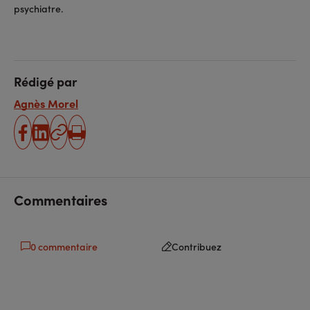
psychiatre.
Rédigé par
Agnès Morel
partager
partager
Copier
Imprimer
sur
sur
l'URL
facebook
linkedin
Commentaires
0 commentaire
Contribuez