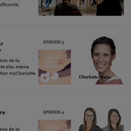
ficacité.
hr
r
oix de la
 été elle-même
ation myCharlotte
re
oix de la