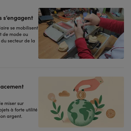
es s’engagent
daire se mobilisent
et de mode ou
du secteur de la
placement
de miser sur
ets à forte utilité
son argent.