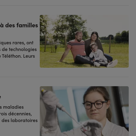
à des familles
iques rares, ont
s de technologies
 Téléthon. Leurs
e
es maladies
rois décennies,
, des laboratoires