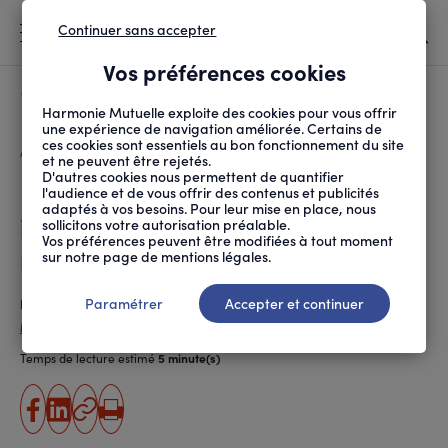
Continuer sans accepter
MENU
Vos préférences cookies
Canicule
À LA UNE
Harmonie Mutuelle exploite des cookies pour vous offrir
une expérience de navigation améliorée. Certains de
ces cookies sont essentiels au bon fonctionnement du site
FIL
ACCUEIL
PROTECTION SOCIALE
DROITS ET DÉMARCHES
INTERRUPTIONS DE CAR...
D'ARIANE
et ne peuvent être rejetés.
D'autres cookies nous permettent de quantifier
Interruptions de carrière : quel
l'audience et de vous offrir des contenus et publicités
adaptés à vos besoins. Pour leur mise en place, nous
impact sur le calcul de votre
sollicitons votre autorisation préalable.
Vos préférences peuvent être modifiées à tout moment
retraite ?
sur notre page de mentions légales.
Paramétrer
Accepter et continuer
Publié le
05.07.2024
Marina Al Rubaee
Temps de lecture estimé
5 minute(s)
partager
partager
Copier
Imprimer