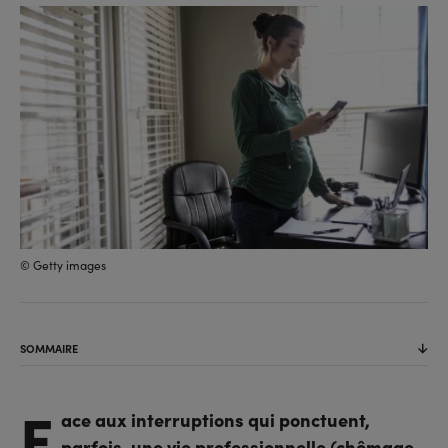
sur
sur
l'URL
facebook
linkedin
© Getty images
SOMMAIRE
F
ace aux interruptions qui ponctuent,
parfois, une vie professionnelle (chômage,