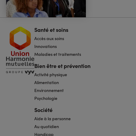
Santé et soins
Navigation
pied
Accès aux soins
de
page
Innovations
Maladies et traitements
Bien être et prévention
Activité physique
Alimentation
Environnement
Psychologie
Société
Aide à la personne
Au quotidien
Handicap