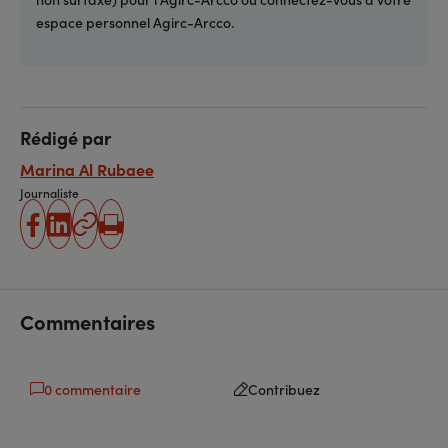
espace personnel Agirc-Arcco.
Rédigé par
Marina Al Rubaee
Journaliste
partager
partager
Copier
Imprimer
sur
sur
l'URL
facebook
linkedin
Commentaires
0 commentaire
Contribuez